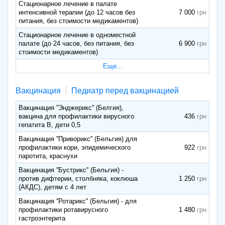
Стационарное лечение в палате
интенсивной терапии (до 12 часов без
7 000
питания, без стоимости медикаментов)
Стационарное лечение в одноместной
палате (до 24 часов, без питания, без
6 900
стоимости медикаментов)
Еще...
Вакцинация
Педиатр перед вакцинацией
Вакцинация ''Энджерикс'' (Белгия),
вакцина для профилактики вирусного
436
гепатита В, дети 0,5
Вакцинация ''Приворикс'' (Бельгия) для
профилактики кори, эпидемического
922
паротита, краснухи
Вакцинация ''Бустрикс'' (Бельгия) -
против дифтерии, столбняка, коклюша
1 250
(АКДС), детям с 4 лет
Вакцинация ''Ротарикс'' (Бельгия) - для
профилактики ротавирусного
1 480
гастроэнтерита