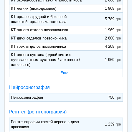
КТ околоносовых пазух и полости носа
2 000
КТ легких (низкодозовое)
1 969
КТ органов грудной и брюшной
5 789
полостей, органов малого таза
КТ одного отдела позвоночника
1 969
КТ двух отделов позвоночника
2 800
КТ трех отделов позвоночника
4 289
КТ одного сустава (одной кисти с
лучезапястным суставом / локтевого /
1 969
плечевого)
Еще...
Нейросонография
Нейросонография
750
Рентген (рентгенография)
Рентгенография костей черепа в двух
1 239
проекциях