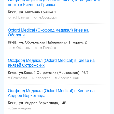
центр в Киеве на Гришка
Киев
ул. Михаила Гришка 1
м.Позняки
м.Осокорки
Oxford Medical (Оксфорд медикал) Киев на
Оболони
Киев
ул. Оболонская Набережная 1, корпус 2
м.Оболонь
м.Почайна
Оксфорд Медикал (Oxford Medical) в Киеве на
Князей Острожских
Киев
ул.Князей Острожских (Московская), 46/2
м.Печерская
м.Кловская
м.Арсенальная
Оксфорд Медикал (Oxford Medical) в Киеве на
Андрея Верхогляда
Киев
ул. Андрея Верхогляда, 14Б
м.Зверинецкая