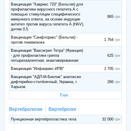
Вакцинация ''Хаврикс 720'' (Бельгия) для
профилактики вирусного гепатита А с
помощью стимуляции специфического
865
иммунного ответа, на основе индукции
антител против вируса гепатита А (НАV),
детям 0,5
Вакцинация ''Синфлорикс'' (Бельгия) -
1 764
против пневмокока
Вакцинация ''Ваксигрип Тетра'' (Франция)
- для профилактики гриппа
625
четырехвалентная, инактивированная
Вакцинация ''Инфанрикс-ИПВ''
1 705
Вакцинация "АДП-М-Биолик" анатоксин
дифтерийно-столбнячный, Украина, г.
266
Харьков
Еще...
Вертебрология
Вертебролог
Пункционная вертебропластика тела
32 000