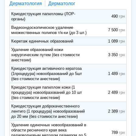
Дерматология
Дерматолог
Криодеструкция папилломы (ЛОР-
490
органы)
Видеоэндоскопическое удаление
7 500
множественных полипов т/к-ки (до 3 шт.)
Кюретаж единичных образований
1 089
Удаление образований кожи
хирургическим путем (без стоимости
3 350
анестезии)
Криодеструкция активичного кератоза
(1процедура) новообразований до 5шт
1 489
(без стоимости анестезии)
Криодеструкция папиллом кожи (1
процедура) новообразований до 10 шт
2 489
(без стоимости анестезии)
Криодеструкция доброкачественного
лентиго (1 процедура) новообразований
2 389
до 20 мм (без стоимости анестезии)
Удаление одиночных новообразований в
области ресничного края века
789
радиоволновым методом размером до 5