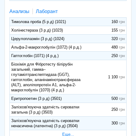
Анализы
Лаборант
Тимолова проба (5 р.д) (1021)
160
Холінестераза (3 р.д) (1023)
155
Церулоплазмін (3 р.д) (1024)
320
Альфа-2-макроглобулін (1072) (4 р.д.)
480
Гаптоглобін (1071) (4 р.д.)
250
Біохімія для Фібротесту білірубін
загальний, гамма–
глутамілтранспептидаза (GGT),
1 100
гаптоглобін, аланінамінотрансфераза
(ALT), аполіпопротеїн А1, альфа-2-
макроглобулін (1070) (4 р.д.)
Еритропоетин (3 р.д) (3501)
500
Залізозв'язуюча здатність сироватки
250
загальна (3 р.д) (3503)
Залізозв'язуюча здатність сироватки
300
ненасичена (латентна) (3 р.д) (3504)
Еще...