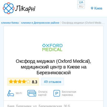
UA
RU
Киев
клиники Киева
клиники в Днепровском районе
Оксфорд медикал (Oxford Medical), медицинский центр в Киеве на Березняковской
Оксфорд медикал (Oxford Medical),
медицинский центр в Киеве на
Березняковской
49 отзывов
8.3
Оплата
Бесплатная
Wi-Fi
картой
парковка
Киев,
Березняки
,
ул. Березняковская, 30 Б