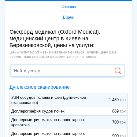
Отзывы
Врачи
Оксфорд медикал (Oxford Medical),
медицинский центр в Киеве на
Березняковской, цены на услуги:
Цены услуг могут незначительно меняться. Точную цену Вам
озвучит наш оператор во время записи на приём.
Дуплексное сканирование
УЗИ сосудов головы и шеи (дуплексное
1 489
сканирование)
Доплерография судов почек
889
Доплерометрия маточно-плацентарного
700
кровотока
Доплерометрия маточно-плацентарного
900