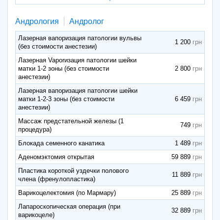
Андрология
Андролог
Лазерная вапоризация патологии вульвы
1 200
(без стоимости анестезии)
Лазерная Vaporизация патологии шейки
матки 1-2 зоны (без стоимости
2 800
анестезии)
Лазерная вапоризация патологии шейки
матки 1-2-3 зоны (без стоимости
6 459
анестезии)
Массаж предстательной железы (1
749
процедура)
Блокада семенного канатика
1 489
Аденомэктомия открытая
59 889
Пластика короткой уздечки полового
11 889
члена (френулопластика)
Варикоцелектомия (по Мармару)
25 889
Лапароскопическая операция (при
32 889
варикоцеле)