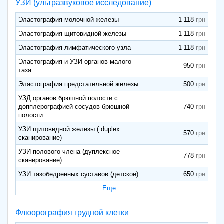
УЗИ (ультразвуковое исследование)
Эластография молочной железы
1 118
Эластография щитовидной железы
1 118
Эластография лимфатического узла
1 118
Эластография и УЗИ органов малого
950
таза
Эластография предстательной железы
500
УЗД органов брюшной полости с
допплерографией сосудов брюшной
740
полости
УЗИ щитовидной железы ( duplex
570
сканирование)
УЗИ полового члена (дуплексное
778
сканирование)
УЗИ тазобедренных суставов (детское)
650
Еще...
Флюорография грудной клетки