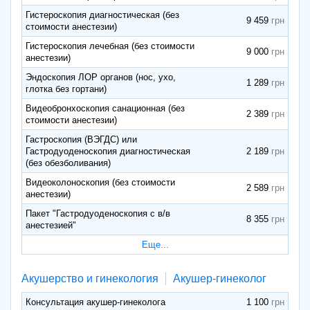
Гистероскопия диагностическая (без
9 459
стоимости анестезии)
Гистероскопия лечебная (без стоимости
9 000
анестезии)
Эндоскопия ЛОР органов (нос, ухо,
1 289
глотка без гортани)
Видеобронхоскопия санационная (без
2 389
стоимости анестезии)
Гастроскопия (ВЭГДС) или
Гастродуоденоскопия диагностическая
2 189
(без обезболивания)
Видеоколоноскопия (без стоимости
2 589
анестезии)
Пакет "Гастродуоденоскопия с в/в
8 355
анестезией"
Еще...
Акушерство и гинекология
Акушер-гинеколог
Консультация акушер-гинеколога
1 100