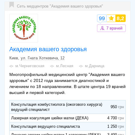
Cеть медцентров "Академия вашего здоровья"
99
8,2
7 врачей
Академия вашего здоровья
Киев
ул. Гната Хоткевича, 12
м.Черниговская
м.Лесная
м.Дарница
Многопрофильный медицинский центр "Академия вашего
здоровья" с 2012 года занимается диагностикой и
лечением по 18 направлениям. В штате центра 19 врачей
высшей и первой категорий.
Консультация комбустиолога (ожогового хирурга)
950
ведущий специалист
Лазерная коагуляция шейки матки (ДЕКА)
4 700
Консультация ведущего специалиста
1 250
Лечение эрозии шейки матки 1 категории (ДЕКА)
3 400