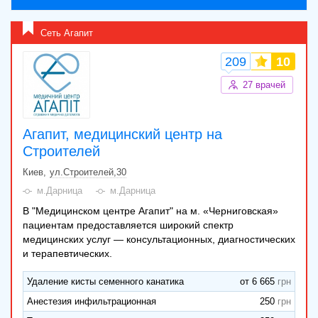
Консультация парадонтолога,
1500 грн
Пародонтальный скрининг
Сеть Агапит
Первичная консультация врача-сурдолога
1200 грн
с эндоскопическим осмотром
209
10
Медичний догляд за шкірою обличчя
1000 грн
27 врачей
Керамическая конструкция на имплант III
19850 грн
Категория
Консультация врача-педиатра (кандидат
Агапит, медицинский центр на
670 грн
медицинских наук)
Строителей
Киев
ул.Строителей,30
м.Дарница
м.Дарница
В "Медицинском центре Агапит" на м. «Черниговская»
пациентам предоставляется широкий спектр
медицинских услуг — консультационных, диагностических
и терапевтических.
Удаление кисты семенного канатика
от 6 665
Анестезия инфильтрационная
250