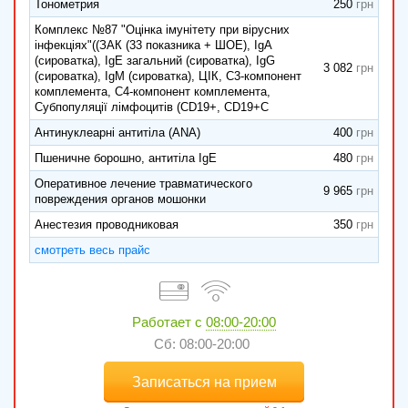
Тонометрия
250
Комплекс №87 "Оцінка імунітету при вірусних
інфекціях"((ЗАК (33 показника + ШОЕ), IgA
(сироватка), IgЕ загальний (сироватка), IgG
3 082
(сироватка), IgМ (сироватка), ЦІК, С3-компонент
комплемента, С4-компонент комплемента,
Субпопуляції лімфоцитів (CD19+, CD19+C
Антинуклеарні антитіла (ANA)
400
Пшеничне борошно, антитіла IgE
480
Оперативное лечение травматического
9 965
повреждения органов мошонки
Анестезия проводниковая
350
смотреть весь прайс
Работает с
08:00-20:00
Сб: 08:00-20:00
Записаться на прием