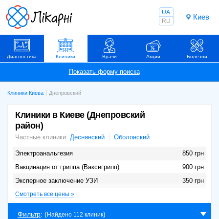
UA
Киев
RU
Диагностика
Клиники
Врачи
Акции
Болезни
Клиники Киева
Днепровский
Клиники в Киеве (Днепровский
район)
Частные клиники:
Деснянский
Оболонский
Электроанальгезия
850 грн
Вакцинация от гриппа (Ваксигрипп)
900 грн
Эксперное заключение УЗИ
350 грн
Сеанс классической остеопатии
Смотреть все цены »
600 грн
Консультация нарколога онлайн Viber,
500 грн
Фильтр
: (
)
Найдено 112 клиник
WhatsApp, Zoom 30 мин