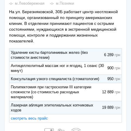
м.Левобережная
м.Позняки
На ул. Березняковской, 30Б работает центр неотложной
помощи, организованный по принципу американских
клиник. В отделении принимают пациентов с острыми
состояниями, нуждающихся в экстренной медицинской
помощи, контроле и поддержании жизненных
показателей.
Удаление кисты бартолиниевых желез (без
6 289
стоимости анестезии)
Антицеллюлитный массаж ног и ягодиц, 1 сеанс (30
900
минут)
Консультация узкого специалиста (стоматология)
950
Полипектомия при гастроскопии III категории
сложности (со стоимостью расходных
12 889
материалов)
Лазерная абляция эпителиальных копчиковых
19 889
ходов
смотреть весь прайс