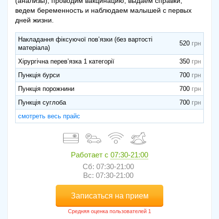
(анализы), проводим вакцинацию, выдаем справки,
ведем беременность и наблюдаем малышей с первых
дней жизни.
Накладання фіксуючої пов’язки (без вартості
520
матеріала)
Хірургічна перев’язка 1 категорії
350
Пункція бурси
700
Пункція порожнини
700
Пункція суглоба
700
смотреть весь прайс
Работает с
07:30-21:00
Сб: 07:30-21:00
Вс: 07:30-21:00
Записаться на прием