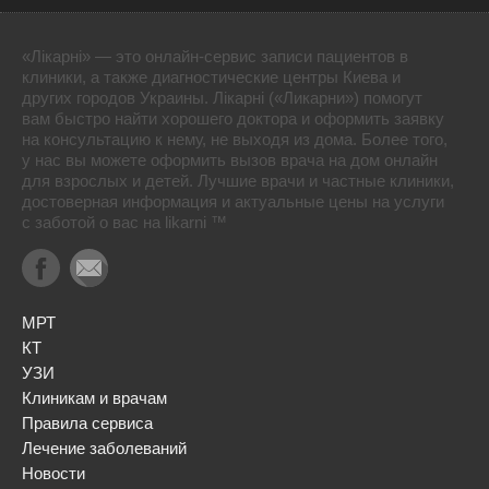
«Лікарні» — это онлайн-сервис записи пациентов в
клиники, а также диагностические центры Киева и
других городов Украины. Лікарні («Ликарни») помогут
вам быстро найти хорошего доктора и оформить заявку
на консультацию к нему, не выходя из дома. Более того,
у нас вы можете оформить вызов врача на дом онлайн
для взрослых и детей. Лучшие врачи и частные клиники,
достоверная информация и актуальные цены на услуги
с заботой о вас на likarni ™
МРТ
КТ
УЗИ
Клиникам и врачам
Правила сервиса
Лечение заболеваний
Новости