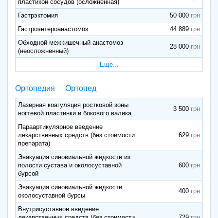
пластикой сосудов (осложненная)
Гастрэктомия
50 000
Гастроэнтероанастомоз
44 889
Обходной межкишечный анастомоз
28 000
(неосложненный)
Еще...
Ортопедия
Ортопед
Лазерная коагуляция ростковой зоны
3 500
ногтевой пластинки и бокового валика
Параартикулярное введение
лекарственных средств (без стоимости
629
препарата)
Эвакуация синовиальной жидкости из
полости сустава и околосуставной
600
бурсой
Эвакуация синовиальной жидкости
400
околосуставной бурсы
Внутрисуставное введение
лекарственных средств (без стоимости
729