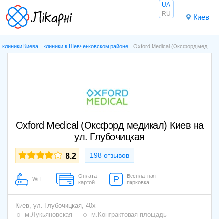
UA
RU
Киев
клиники Киева
клиники в Шевченковском районе
Oxford Medical (Оксфорд медикал) Киев на ул. Глубочицкая
Oxford Medical (Оксфорд медикал) Киев на
ул. Глубочицкая
198 отзывов
8.2
Оплата
Бесплатная
Wi-Fi
картой
парковка
Киев,
ул. Глубочицкая, 40х
м.Лукьяновская
м.Контрактовая площадь