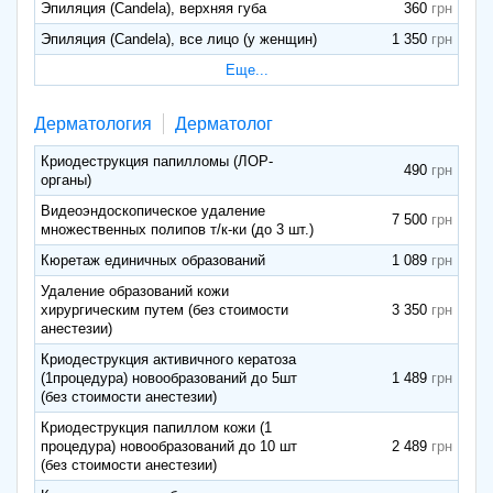
Эпиляция (Candela), верхняя губа
360
Эпиляция (Candela), все лицо (у женщин)
1 350
Еще...
Дерматология
Дерматолог
Криодеструкция папилломы (ЛОР-
490
органы)
Видеоэндоскопическое удаление
7 500
множественных полипов т/к-ки (до 3 шт.)
Кюретаж единичных образований
1 089
Удаление образований кожи
хирургическим путем (без стоимости
3 350
анестезии)
Криодеструкция активичного кератоза
(1процедура) новообразований до 5шт
1 489
(без стоимости анестезии)
Криодеструкция папиллом кожи (1
процедура) новообразований до 10 шт
2 489
(без стоимости анестезии)