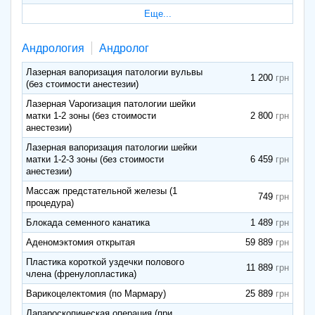
Еще...
Андрология
Андролог
Лазерная вапоризация патологии вульвы
1 200
(без стоимости анестезии)
Лазерная Vaporизация патологии шейки
матки 1-2 зоны (без стоимости
2 800
анестезии)
Лазерная вапоризация патологии шейки
матки 1-2-3 зоны (без стоимости
6 459
анестезии)
Массаж предстательной железы (1
749
процедура)
Блокада семенного канатика
1 489
Аденомэктомия открытая
59 889
Пластика короткой уздечки полового
11 889
члена (френулопластика)
Варикоцелектомия (по Мармару)
25 889
Лапароскопическая операция (при