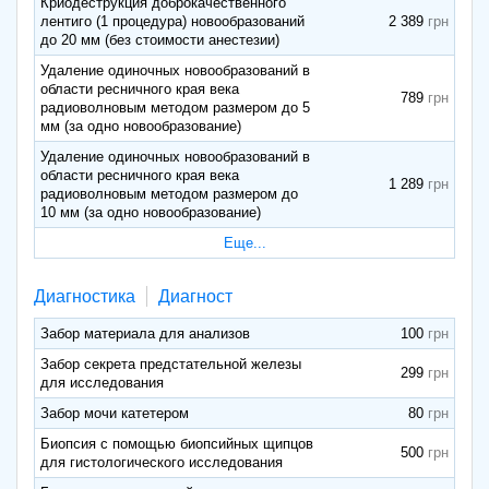
Криодеструкция доброкачественного
лентиго (1 процедура) новообразований
2 389
до 20 мм (без стоимости анестезии)
Удаление одиночных новообразований в
области ресничного края века
789
радиоволновым методом размером до 5
мм (за одно новообразование)
Удаление одиночных новообразований в
области ресничного края века
1 289
радиоволновым методом размером до
10 мм (за одно новообразование)
Еще...
Диагностика
Диагност
Забор материала для анализов
100
Забор секрета предстательной железы
299
для исследования
Забор мочи катетером
80
Биопсия с помощью биопсийных щипцов
500
для гистологического исследования