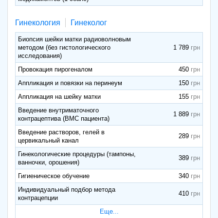
Гинекология
Гинеколог
Биопсия шейки матки радиоволновым
методом (без гистологического
1 789
исследования)
Провокация пирогеналом
450
Аппликация и повязки на перинеум
150
Аппликация на шейку матки
155
Введение внутриматочного
1 889
контрацептива (ВМС пациента)
Введение растворов, гелей в
289
цервикальный канал
Гинекологические процедуры (тампоны,
389
ванночки, орошения)
Гигиеническое обучение
340
Индивидуальный подбор метода
410
контрацепции
Еще...