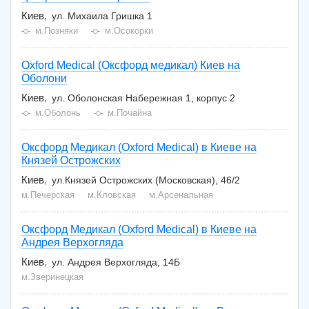
Киев
ул. Михаила Гришка 1
м.Позняки
м.Осокорки
Oxford Medical (Оксфорд медикал) Киев на
Оболони
Киев
ул. Оболонская Набережная 1, корпус 2
м.Оболонь
м.Почайна
Оксфорд Медикал (Oxford Medical) в Киеве на
Князей Острожских
Киев
ул.Князей Острожских (Московская), 46/2
м.Печерская
м.Кловская
м.Арсенальная
Оксфорд Медикал (Oxford Medical) в Киеве на
Андрея Верхогляда
Киев
ул. Андрея Верхогляда, 14Б
м.Зверинецкая