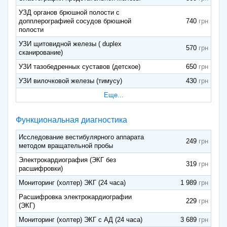
УЗД органов брюшной полости с
допплерографией сосудов брюшной
740
полости
УЗИ щитовидной железы ( duplex
570
сканирование)
УЗИ тазобедренных суставов (детское)
650
УЗИ вилочковой железы (тимусу)
430
Еще...
Функциональная диагностика
Исследование вестибулярного аппарата
249
методом вращательной пробы
Электрокардиография (ЭКГ без
319
расшифровки)
Мониторинг (холтер) ЭКГ (24 часа)
1 989
Расшифровка электрокардиографии
229
(ЭКГ)
Мониторинг (холтер) ЭКГ с АД (24 часа)
3 689