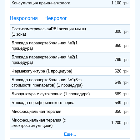
Консультация врача-нарколога
1 100
Неврология
Невролог
ПостизометрическаяRELаксация мышц
300
(1 зона)
Блокада паравертебральная №3(1
860
процедура)
Блокада паравертебральная №2(1
789
процедура)
Фармакопунктура (1 процедура)
620
Блокада паравертебральная №1(без
649
стоимости препаратов) (1 процедура)
Биопунктура с аутокровью (1 процедура)
589
Блокада периферического нерва
549
Миофасциальная терапия
850
Миофасциальная терапия (с
1 200
электростимуляцией)
Еще...