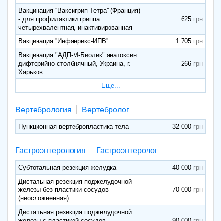
Вакцинация ''Ваксигрип Тетра'' (Франция)
- для профилактики гриппа
625
четырехвалентная, инактивированная
Вакцинация ''Инфанрикс-ИПВ''
1 705
Вакцинация "АДП-М-Биолик" анатоксин
дифтерийно-столбнячный, Украина, г.
266
Харьков
Еще...
Вертебрология
Вертебролог
Пункционная вертебропластика тела
32 000
Гастроэнтерология
Гастроэнтеролог
Субтотальная резекция желудка
40 000
Дистальная резекция поджелудочной
железы без пластики сосудов
70 000
(неосложненная)
Дистальная резекция поджелудочной
железы с пластикой сосудов
90 000