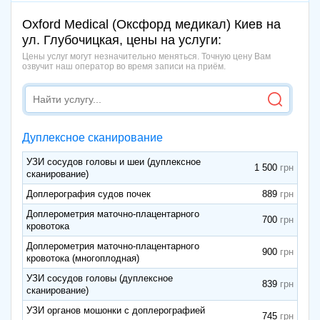
Oxford Medical (Оксфорд медикал) Киев на
ул. Глубочицкая, цены на услуги:
Цены услуг могут незначительно меняться. Точную цену Вам
озвучит наш оператор во время записи на приём.
Дуплексное сканирование
УЗИ сосудов головы и шеи (дуплексное
1 500
сканирование)
Доплерография судов почек
889
Доплерометрия маточно-плацентарного
700
кровотока
Доплерометрия маточно-плацентарного
900
кровотока (многоплодная)
УЗИ сосудов головы (дуплексное
839
сканирование)
УЗИ органов мошонки с доплерографией
745