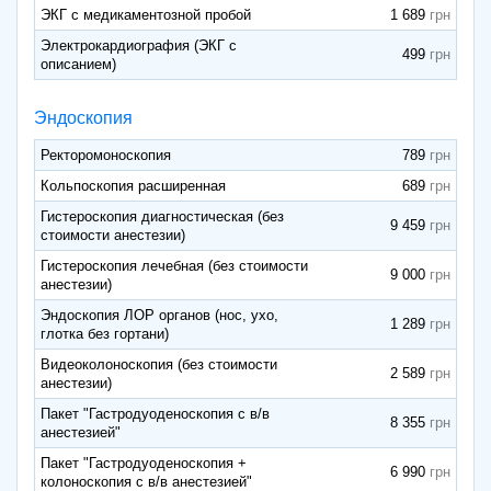
ЭКГ с медикаментозной пробой
1 689
Электрокардиография (ЭКГ с
499
описанием)
Эндоскопия
Ректоромоноскопия
789
Кольпоскопия расширенная
689
Гистероскопия диагностическая (без
9 459
стоимости анестезии)
Гистероскопия лечебная (без стоимости
9 000
анестезии)
Эндоскопия ЛОР органов (нос, ухо,
1 289
глотка без гортани)
Видеоколоноскопия (без стоимости
2 589
анестезии)
Пакет "Гастродуоденоскопия с в/в
8 355
анестезией"
Пакет "Гастродуоденоскопия +
6 990
колоноскопия с в/в анестезией"