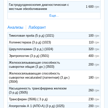
Гастродуоденоскопия диагностическая с
1 600
местным обезболиванием
Еще...
Анализы
Лаборант
Тимоловая проба (5 р.д) (1021)
100
Холинестераза (3 р.д) (1023)
110
Церулоплазмин (3 р.д.) (1024)
320
Эритропоэтин (3 р.д) (3501)
400
Железосвязывающая способность
200
сыворотки общая (3 дн.) (3503)
Железосвязывающая способность
сыворотки несaturated (латентная) (3 дн.)
180
(3504)
Насыщенность трансферрина железом
260
(3 р.д) (3505)
Трансферин (3506) ( 3 р д)
230
Апопротеи́н А 1 (АПО-А) (3 р.д) (1025)
200