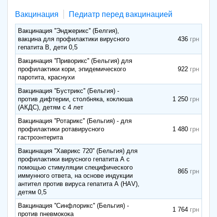
Вакцинация
Педиатр перед вакцинацией
Вакцинация ''Энджерикс'' (Белгия),
вакцина для профилактики вирусного
436
гепатита В, дети 0,5
Вакцинация ''Приворикс'' (Бельгия) для
профилактики кори, эпидемического
922
паротита, краснухи
Вакцинация ''Бустрикс'' (Бельгия) -
против дифтерии, столбняка, коклюша
1 250
(АКДС), детям с 4 лет
Вакцинация ''Ротарикс'' (Бельгия) - для
профилактики ротавирусного
1 480
гастроэнтерита
Вакцинация ''Хаврикс 720'' (Бельгия) для
профилактики вирусного гепатита А с
помощью стимуляции специфического
865
иммунного ответа, на основе индукции
антител против вируса гепатита А (НАV),
детям 0,5
Вакцинация ''Синфлорикс'' (Бельгия) -
1 764
против пневмокока