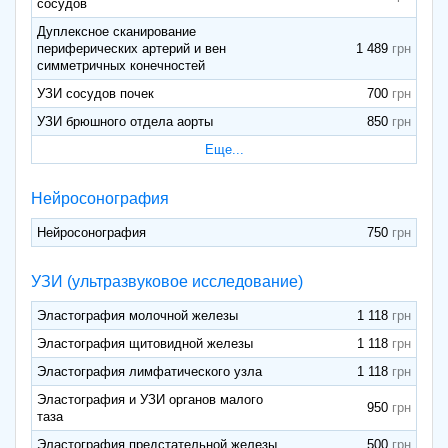
сосудов
Дуплексное сканирование
периферических артерий и вен
1 489
симметричных конечностей
УЗИ сосудов почек
700
УЗИ брюшного отдела аорты
850
Еще...
Нейросонография
Нейросонография
750
УЗИ (ультразвуковое исследование)
Эластография молочной железы
1 118
Эластография щитовидной железы
1 118
Эластография лимфатического узла
1 118
Эластография и УЗИ органов малого
950
таза
Эластография предстательной железы
500