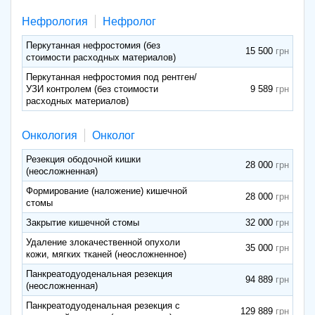
Нефрология
Нефролог
Перкутанная нефростомия (без
15 500
стоимости расходных материалов)
Перкутанная нефростомия под рентген/
УЗИ контролем (без стоимости
9 589
расходных материалов)
Онкология
Онколог
Резекция ободочной кишки
28 000
(неосложненная)
Формирование (наложение) кишечной
28 000
стомы
Закрытие кишечной стомы
32 000
Удаление злокачественной опухоли
35 000
кожи, мягких тканей (неосложненное)
Панкреатодуоденальная резекция
94 889
(неосложненная)
Панкреатодуоденальная резекция с
129 889