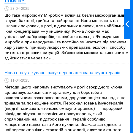
та імунітет
23-04-2025
Що таке мікробіом? Мікробіом включає безліч мікроорганізмів:
віруси, бактерії, грибки та найпростіші. Вони мешкають на
шкірних покровах, у роті, в дихальних шляхах, але найбільша
їхня концентрація — у кишечнику. Кожна людина має
унікальний набір мікробів, як відбитки пальців. Формується
мікробіом при народженні та постійно змінюється під впливом
харчування, прийому лікарських препаратів, екології, способу
життя та стресових ситуацій. Зв'язок між мозком та кишечником
здійснюється через вісь...
Нова ера у лікуванні раку: персоналізована імунотерапія
11-04-2025
Методи цього напряму виступають у ролі своєрідного ключа,
що активує захисні сили організму для боротьби з
онкологічними захворюваннями, даруючи пацієнтам надію на
тривале та повноцінне життя. Персоналізована імунотерапія
(іноді її називають «точковою» імунотерапією) — передовий
підхід до лікування злоякісних новоутворень, який
спрямований на «підстроювання» терапії особливо
конкретного пацієнта та його пухлини. Вважається однією з
найперспективніших стратегій в онкології, адже замість того,...