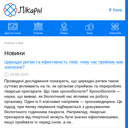
Киев
Діагностика
Клініки
Лікарі
Акції
Хвороби
Новини клінік
Новини
Циркадні ритми та ефективність ліків: чому час прийому має
значення?
26-08-2025
Проведені дослідження показують, що циркадні ритми також
суттєво впливають на те, як організм сприймає та переробляє
лікарські препарати. Що таке хронобіологія? Хронобіологія —
наука, що вивчає, як біологічний час впливає на роботу
організму. Один із її ключових напрямів — хрономедицина. Це
підхід, при якому лікування підбирається з урахуванням
біологічного годинника пацієнта. Наприклад, лікарські
препарати від гіпертонії можуть бути значно ефективнішими,
якщо приймати їх перед сном, а не...