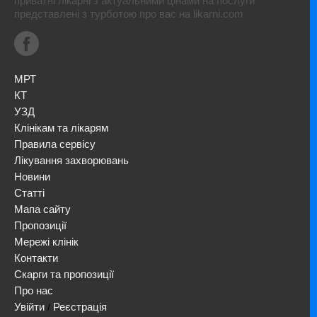
приватні лікарні з актуальними цінами на послуги
представлені з турботою про вас на likarni.com
МРТ
КТ
УЗД
Клінікам та лікарям
Правила сервісу
Лікування захворювань
Новини
Статті
Мапа сайту
Пропозиції
Мережі клінік
Контакти
Скарги та пропозиції
Про нас
Увійти
Реєстрація
/