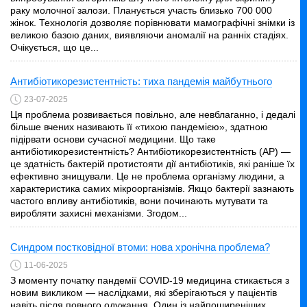
раку молочної залози. Планується участь близько 700 000
жінок. Технологія дозволяє порівнювати мамографічні знімки із
великою базою даних, виявляючи аномалії на ранніх стадіях.
Очікується, що це...
Антибіотикорезистентність: тиха пандемія майбутнього
23-07-2025
Ця проблема розвивається повільно, але невблаганно, і дедалі
більше вчених називають її «тихою пандемією», здатною
підірвати основи сучасної медицини. Що таке
антибіотикорезистентність? Антибіотикорезистентність (АР) —
це здатність бактерій протистояти дії антибіотиків, які раніше їх
ефективно знищували. Це не проблема організму людини, а
характеристика самих мікроорганізмів. Якщо бактерії зазнають
частого впливу антибіотиків, вони починають мутувати та
виробляти захисні механізми. Згодом...
Синдром постковідної втоми: нова хронічна проблема?
11-06-2025
З моменту початку пандемії COVID-19 медицина стикається з
новим викликом — наслідками, які зберігаються у пацієнтів
навіть після повного одужання. Один із найпоширеніших