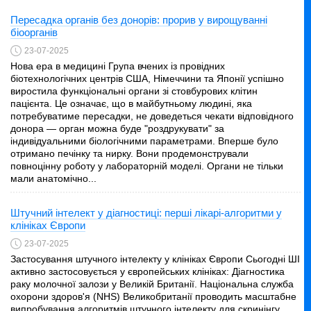
Пересадка органів без донорів: прорив у вирощуванні
біоорганів
23-07-2025
Нова ера в медицині Група вчених із провідних
біотехнологічних центрів США, Німеччини та Японії успішно
виростила функціональні органи зі стовбурових клітин
пацієнта. Це означає, що в майбутньому людині, яка
потребуватиме пересадки, не доведеться чекати відповідного
донора — орган можна буде "роздрукувати" за
індивідуальними біологічними параметрами. Вперше було
отримано печінку та нирку. Вони продемонстрували
повноцінну роботу у лабораторній моделі. Органи не тільки
мали анатомічно...
Штучний інтелект у діагностиці: перші лікарі-алгоритми у
клініках Європи
23-07-2025
Застосування штучного інтелекту у клініках Європи Сьогодні ШІ
активно застосовується у європейських клініках: Діагностика
раку молочної залози у Великій Британії. Національна служба
охорони здоров'я (NHS) Великобританії проводить масштабне
випробування алгоритмів штучного інтелекту для скринінгу