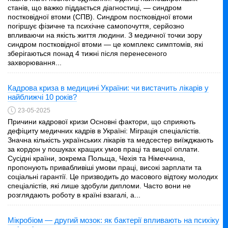
станів, що важко піддається діагностиці, — синдром
постковідної втоми (СПВ). Синдром постковідної втоми
погіршує фізичне та психічне самопочуття, серйозно
впливаючи на якість життя людини. З медичної точки зору
синдром постковідної втоми — це комплекс симптомів, які
зберігаються понад 4 тижні після перенесеного
захворювання...
Кадрова криза в медицині України: чи вистачить лікарів у
найближчі 10 років?
23-05-2025
Причини кадрової кризи Основні фактори, що сприяють
дефіциту медичних кадрів в Україні: Міграція спеціалістів.
Значна кількість українських лікарів та медсестер виїжджають
за кордон у пошуках кращих умов праці та вищої оплати.
Сусідні країни, зокрема Польща, Чехія та Німеччина,
пропонують привабливіші умови праці, високі зарплати та
соціальні гарантії. Це призводить до масового відтоку молодих
спеціалістів, які лише здобули дипломи. Часто вони не
розглядають роботу в країні взагалі, а...
Мікробіом — другий мозок: як бактерії впливають на психіку