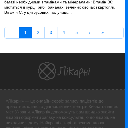
багаті необхідними вітамінами та мінералами: Вітамін B6:
міститься в курці, рибі, бананах, зелених овочах і картоплі.
Вітамін C: у цитрусових, полуниці,...
1
2
3
4
5
›
»
«Лікарні» — це онлайн-сервіс запису пацієнтів до
приватних клінік та діагностичних центрів Києва та інших
міст України. «Лікарні» допоможуть вам швидко знайти
лікаря і оформити заявку на консультацію до лікаря, не
виходячи з дому. Найкращі лікарі та рекомендовані