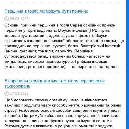
Першіння в горлі: які можуть бути причини
24-03-2025
Основні причини першіння в горлі Серед основних причин
першіння у горлі виділяють: Вірусні інфекції (ГРВІ, грип,
коронавірус, парагрип, аденовірусна інфекція). Віруси
викликають запалення слизової оболонки гортані та глотки, що
призводить до першіння, сухості, болю. Бактеріальні інфекції
(ангіна, фарингіт, тонзиліт, ларингіт). Першіння
супроводжується більш вираженим болем, нальотом на
мигдаликах, високою температурою. Грибкові інфекції
(молочниця ротової порожнини) — поширюється на горло і...
Як правильно зміцнити імунітет після перенесених
захворювань
17-03-2025
Щоб допомогти своєму організму швидше відновитися,
важливо приділити увагу способу життя, харчуванню та рівню
стресу. Розберемо основні способи зміцнення імунітету після
хвороби. Підтримуйте збалансоване харчування Правильне
харчування впливає на функціонування імунної системи.
Рекомендується включати в раціон різноманітні продукти,