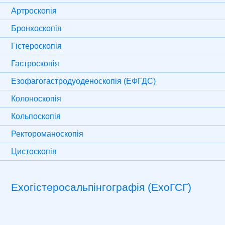
Артроскопія
Бронхоскопія
Гістероскопія
Гастроскопія
Езофагогастродуоденоскопія (ЕФГДС)
Колоноскопія
Кольпоскопія
Ректороманоскопія
Цистоскопія
Ехогістеросальпінгографія (ЕхоГСГ)