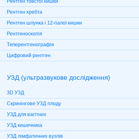
Рентген товстої кишки
Рентген хребта
Рентген шлунка і 12-палої кишки
Рентгеноскопія
Телерентгенографія
Цифровий рентген
УЗД (ультразвукове дослідження)
3D УЗД
Скринінгове УЗД плоду
УЗД для вагітних
УЗД кишечника
УЗД лімфатичних вузлів