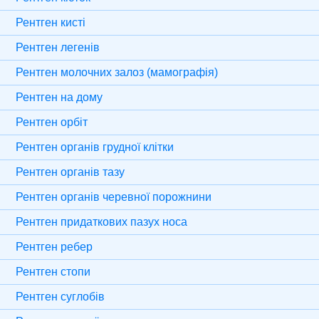
Рентген кисті
Рентген легенів
Рентген молочних залоз (мамографія)
Рентген на дому
Рентген орбіт
Рентген органів грудної клітки
Рентген органів тазу
Рентген органів черевної порожнини
Рентген придаткових пазух носа
Рентген ребер
Рентген стопи
Рентген суглобів