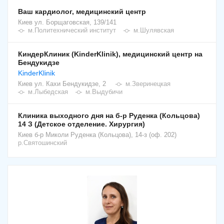
томография, пункция с цитологическим анализом.
Ваш кардиолог, медицинский центр
Киев
ул. Борщаговская, 139/141
м.Политехнический институт
м.Шулявская
КиндерКлиник (KinderKlinik), медицинский центр на
Бендукидзе
KinderKlinik
Киев
ул. Кахи Бендукидзе, 2
м.Зверинецкая
м.Лыбедская
м.Выдубичи
Клиника выходного дня на б-р Руденка (Кольцова)
14 З (Детское отделение. Хирургия)
Киев
б-р Миколи Руденка (Кольцова), 14-з (оф. 202)
р.Святошинский