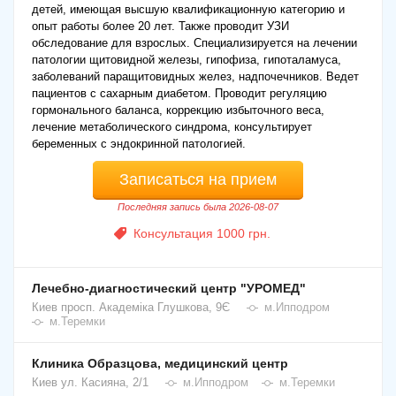
частое мочеиспускание, нервозность и плаксивость, чувство
детей, имеющая высшую квалификационную категорию и
жара, внутренней дрожи, ухудшение состояния ногтей и
опыт работы более 20 лет. Также проводит УЗИ
волос, нарушение менструального цикла у женщин.
обследование для взрослых. Специализируется на лечении
патологии щитовидной железы, гипофиза, гипоталамуса,
Перечисленная симптоматика часто свидетельствует о
заболеваний паращитовидных желез, надпочечников. Ведет
наличии эндокринных патологий. Следует учесть, что
пациентов с сахарным диабетом. Проводит регуляцию
эндокринные заболевания носят, как правило, хронический
гормонального баланса, коррекцию избыточного веса,
характер. Следовательно, при своевременной диагностике
лечение метаболического синдрома, консультирует
недуга назначается эффективная терапия.
беременных с эндокринной патологией.
Запись к эндокринологу осуществляется в режиме онлайн
Записаться на прием
на медицинском портале likarni.com. Звоните по телефонам,
указанным на сайте, компетентные операторы call-центра
Последняя запись была 2026-08-07
помогут вам в поиске лучшего врача эндокринолога в Киеве.
Консультация 1000 грн.
Также вы можете воспользоваться формой обратной связи.
Вас запишут на прием к врачу в удобное для вас время.
Лечебно-диагностический центр "УРОМЕД"
Киев
просп. Академіка Глушкова, 9Є
м.Ипподром
м.Теремки
Клиника Образцова, медицинский центр
Киев
ул. Касияна, 2/1
м.Ипподром
м.Теремки