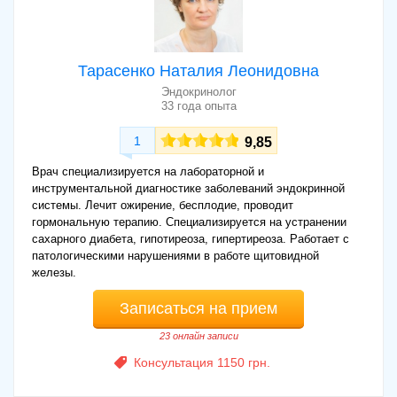
Что лечит эндокринолог
Что лечит эндокринолог? Врач-эндокринолог занимается
лечением сахарного диабета, эндемического, диффузного
Тарасенко Наталия Леонидовна
токсического зоба, тиреоидной дисфункции (гипо-,
Эндокринолог
гипертиреоз), патологий паращитовидных желез (гипо-,
33 года опыта
гиперпаратиреоз), ожирения, надпочечниковой дисфункции
(болезнь Аддисона, недостаточность), нарушения полового
1
9,85
развития, поликистоза яичников, климакса, болезни
гипоталамо-гипофизарной системы (акромегалия, болезнь
Врач специализируется на лабораторной и
Иценко-Кушинга), бесплодия, метаболической остеопатии.
инструментальной диагностике заболеваний эндокринной
системы. Лечит ожирение, бесплодие, проводит
Детский врач-эндокринолог
гормональную терапию. Специализируется на устранении
сахарного диабета, гипотиреоза, гипертиреоза. Работает с
патологическими нарушениями в работе щитовидной
Детский врач-эндокринолог занимается лечением
железы.
заболеваний, связанных с дисфункцией гипоталамо-
гипофизарной системы, тиреоидной, поджелудочной,
Записаться на прием
паращитовидной, вилочковой, надпочечниковых, половых
(яичники, яички) желез. С диагностической целью детский
23 онлайн записи
эндокринолог назначает исследование крови, мочи для
выявления уровня глюкозы, гормонов. Из инструментальных
Консультация 1150 грн.
методик назначается ультразвуковое исследование, однако
при необходимости проводится магнитно-резонансная