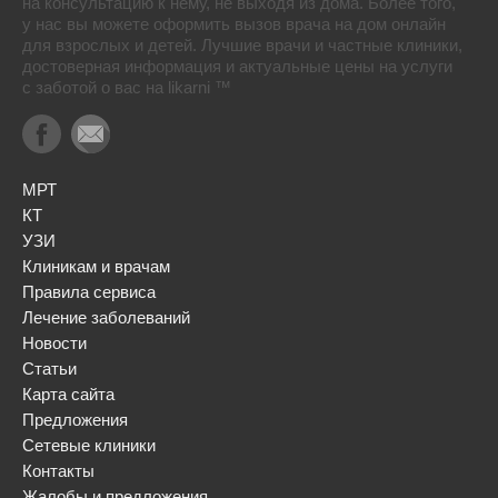
на консультацию к нему, не выходя из дома. Более того,
у нас вы можете оформить вызов врача на дом онлайн
для взрослых и детей. Лучшие врачи и частные клиники,
достоверная информация и актуальные цены на услуги
с заботой о вас на likarni ™
МРТ
КТ
УЗИ
Клиникам и врачам
Правила сервиса
Лечение заболеваний
Новости
Статьи
Карта сайта
Предложения
Сетевые клиники
Контакты
Жалобы и предложения