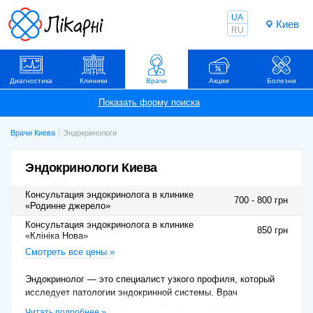
UA
Киев
RU
Диагностика
Клиники
Врачи
Акции
Болезни
Врачи Киева
Эндокринологи
Эндокринологи Киева
Консультация эндокринолога в клинике
700 - 800 грн
«Родинне джерело»
Консультация эндокринолога в клинике
850 грн
«Клініка Нова»
Смотреть все цены »
Консультация эндокринолога в клинике
1100 грн
«МЦ Гравімед»
Эндокринолог — это специалист узкого профиля, который
Консультация эндокринолога в клинике
500 грн
исследует патологии эндокринной системы. Врач
«Інститут зору»
занимается болезнями таких органов, как гипоталамус,
Читать подробнее »