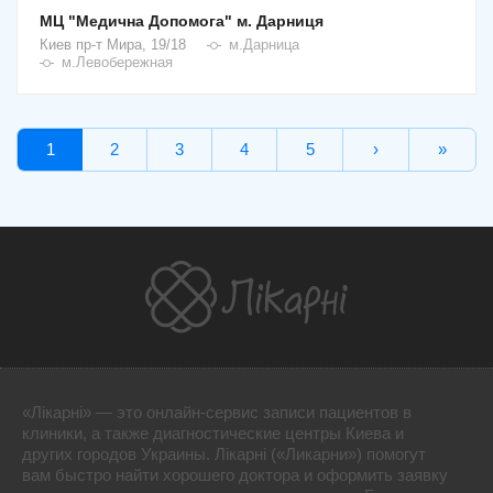
МЦ "Медична Допомога" м. Дарниця
Киев
пр-т Мира, 19/18
м.Дарница
м.Левобережная
1
2
3
4
5
›
»
«Лікарні» — это онлайн-сервис записи пациентов в
клиники, а также диагностические центры Киева и
других городов Украины. Лікарні («Ликарни») помогут
вам быстро найти хорошего доктора и оформить заявку