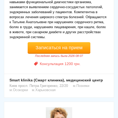
навыками функциональной диагностики организма,
эндокринолога
занимается выявлением сердечно-сосудистых патологий,
эндокринных заболеваний у пациентов. Компетентна в
Прием у эндокринолога подразумевает проведение
вопросах лечения широкого спектра болезней. Обращаются
первичного осмотра, опрос пациента, сбор анамнеза. Какие
к Татьяне Анатольевне при нарушениях сердечного ритма,
анализы сдают у эндокринолога? В целях диагностики после
болях в груди, нарушениях пищеварения, при кашле, болях
опроса и осмотра больного врач-эндокринолог назначает
в животе, при сахарном диабете и других расстройствах
общий анализ крови, мочи, анализ крови на сахар,
эндокринной системы.
биохимические тесты, а также анализы на гормоны
(определение уровня гормонов в кровяной плазме). Анализ
Записаться на прием
крови на гормоны — инсулин, Т3, Т4, кортизол, ТТГ, АКТГ. Из
Последняя запись была 2026-08-07
инструментальных методов доктор может назначить ЭКГ,
рентгенографию, КТ или МРТ, УЗИ (УЗИ надпочечников,
Консультация 1200 грн.
органов малого таза), денситометрию.
При лечении заболеваний врач-эндокринолог назначает
Smart klinika (Смарт клиника), медицинский центр
больному специальный режим поведения и питания, дает
рекомендации относительно физических нагрузок. Для
Киев
просп. Петра Григоренко, 22/20
м.Позняки
м.Осокорки
м.Харьковская
коррекции гормональных отклонений назначаются
фармпрепараты разного механизма действия. По отдельным
показаниям возможно проведение хирургических
вмешательств с последующим послеоперационным
наблюдением за пациентом.