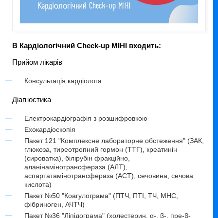
В Кардіологічний Check-up МІНІ входить:
Прийом лікарів
Консультація кардіолога
Діагностика
Електрокардіографія з розшифровкою
Ехокардіоскопія
Пакет 121 "Комплексне лабораторне обстеження" (ЗАК,
глюкоза, тиреотропний гормон (ТТГ), креатинін
(сироватка), білірубін фракційно,
аланінамінотрансфераза (АЛТ),
аспартатамінотрансфераза (АСТ), сечовина, сечова
кислота)
Пакет №50 "Коагулограма" (ПТЧ, ПТІ, ТЧ, МНС,
фібриноген, АЧТЧ)
Пакет №36 "Ліпідограма" (холестерин, α-, β-, пре-β-