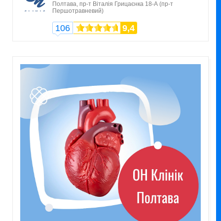
Полтава,
пр-т Віталія Грицаєнка 18-А (пр-т
Першотравневий)
106
9,4