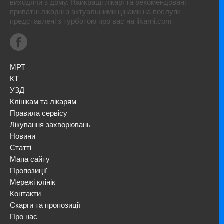
виходячи з дому. Найкращі лікарі та рекомендовані
приватні лікарні з актуальними цінами на послуги
представлені з турботою про вас на likarni.com
МРТ
КТ
УЗД
Клінікам та лікарям
Правила сервісу
Лікування захворювань
Новини
Статті
Мапа сайту
Пропозиції
Мережі клінік
Контакти
Скарги та пропозиції
Про нас