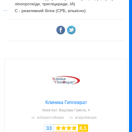
ліпопротеїди, тригліцериди, ІА)
C - реактивний білок (СРБ, кількісно)
Клиника Гиппократ
Киев
бул. Вацлава Гавела, 4
м.Берестейская
м.Шулявская
33
8,1