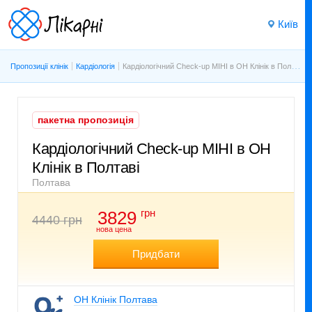
Київ
Пропозиції клінік
Кардіологія
Кардіологічний Check-up МІНІ в ОН Клінік в Полтаві
пакетна пропозиція
Кардіологічний Check-up МІНІ в ОН
Клінік в Полтаві
Полтава
грн
3829
4440 грн
нова цена
Придбати
ОН Клінік Полтава