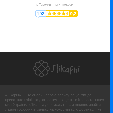
м.Теремки
м.Ипподром
192
9,2
«Лікарні» — це онлайн-сервіс запису пацієнтів до
приватних клінік та діагностичних центрів Києва та інших
міст України. «Лікарні» допоможуть вам швидко знайти
лікаря і оформити заявку на консультацію до лікаря, не