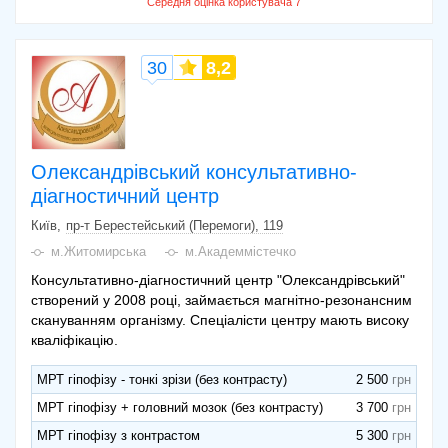
30
8,2
Олександрівський консультативно-
діагностичний центр
Київ
пр-т Берестейський (Перемоги), 119
м.Житомирська
м.Академмістечко
Консультативно-діагностичний центр "Олександрівський"
створений у 2008 році, займається магнітно-резонансним
скануванням організму. Спеціалісти центру мають високу
кваліфікацію.
МРТ гіпофізу - тонкі зрізи (без контрасту)
2 500
МРТ гіпофізу + головний мозок (без контрасту)
3 700
МРТ гіпофізу з контрастом
5 300