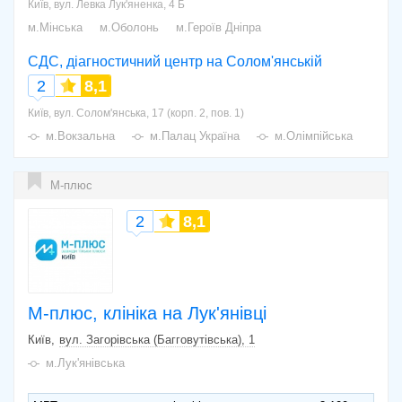
Київ, вул. Левка Лук'яненка, 4 Б
м.Мінська
м.Оболонь
м.Героїв Дніпра
СДС, діагностичний центр на Солом'янській
2
8,1
Київ, вул. Солом'янська, 17 (корп. 2, пов. 1)
м.Вокзальна
м.Палац Україна
м.Олімпійська
М-плюс
2
8,1
М-плюс, клініка на Лук'янівці
Київ
вул. Загорівська (Багговутівська), 1
м.Лук'янівська