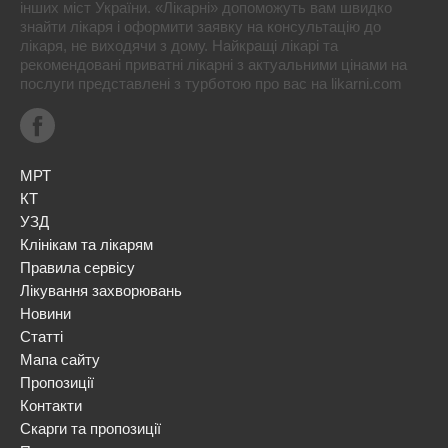
інших міст України. «Лікарні» допоможуть вам швидко
знайти лікаря і оформити заявку на консультацію до
лікаря, не виходячи з дому. Найкращі лікарі та
рекомендовані приватні лікарні з актуальними цінами на
послуги представлені з турботою про вас на likarni.com
МРТ
КТ
УЗД
Клінікам та лікарям
Правила сервісу
Лікування захворювань
Новини
Статті
Мапа сайту
Пропозиції
Контакти
Скарги та пропозиції