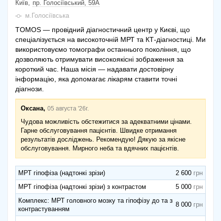
Київ
пр. Голосіївський, 59А
м.Голосіївська
TOMOS — провідний діагностичний центр у Києві, що
спеціалізується на високоточній МРТ та КТ-діагностиці. Ми
використовуємо томографи останнього покоління, що
дозволяють отримувати високоякісні зображення за
короткий час. Наша місія — надавати достовірну
інформацію, яка допомагає лікарям ставити точні
діагнози.
Оксана,
05 августа '26г.
Чудова можливість обстежитися за адекватними цінами.
Гарне обслуговування пацієнтів. Швидке отримання
результатів досліджень. Рекомендую! Дякую за якісне
обслуговування. Мирного неба та вдячних пацієнтів.
МРТ гіпофіза (надтонкі зрізи)
2 600
МРТ гіпофіза (надтонкі зрізи) з контрастом
5 000
Комплекс: МРТ головного мозку та гіпофізу до та з
8 000
контрастуванням