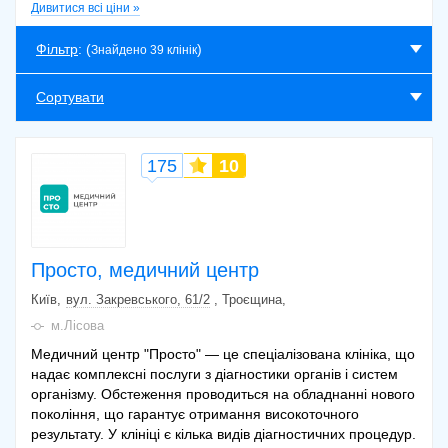
МРТ гіпофіза
Дивитися всі ціни »
2600 грн.
МРТ гіпофіза
3100 грн.
Фільтр
: (
)
Знайдено 39 клінік
МРТ гіпофіза
2100 грн.
МРТ гіпофіза
5500 грн.
Сортувати
МРТ гіпофіза
3400 грн.
МРТ гіпофіза
2759 грн.
175
10
МРТ гіпофіза
5246 грн.
Просто, медичний центр
Київ
вул. Закревського, 61/2
, Троєщина
м.Лісова
Медичний центр "Просто" — це спеціалізована клініка, що
надає комплексні послуги з діагностики органів і систем
організму. Обстеження проводиться на обладнанні нового
покоління, що гарантує отримання високоточного
результату. У клініці є кілька видів діагностичних процедур.