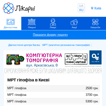
UA
Київ
RU
Діагностика
Лікарні
Лікарі
Акції
Хвороби
Діагностичні центри Києва
МРТ (магнітно-резонансна томографія)
МРТ гіпофі
МРТ гіпофіза в Києві
МРТ гіпофіза
2500 грн.
МРТ гіпофіза
3700 грн.
МРТ гіпофіза
5300 грн.