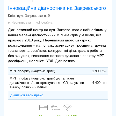
Інноваційна діагностика на Закревського
Київ
вул. Закревського, 9
м.Чернігівська
м.Почайна
Діагностичний центр на вул. Закревського є найновішим у
нашій мережі діагностичних МРТ-центрів у м.Києві, яка
працює з 2010 року. Перевагами цього центру є:
розташування – на початку жилмасиву Троєщина, зручна
транспортна розв’язка, конкурентні ціни, графік роботи
без вихідних, виконання повного сучасного спектру МРТ-
досліджень, наявність УЗД. Діагностика...
МРТ гіпофізу (надтонкі зрізи)
1 900
МРТ гіпофізу (надтонкі зрізи) до та після
динамічного в/в контрастування - CD, за умови
4 400
вибору плівки - 2 плівки
дивитися весь прайс