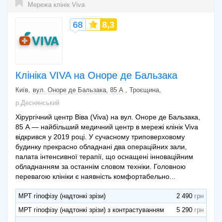
Мережа клінік Viva
68
8,3
Клініка VIVA на Оноре де Бальзака
Київ
вул. Оноре де Бальзака, 85 А
, Троєщина
р.Деснянський
Хірургічний центр Віва (Viva) на вул. Оноре де Бальзака,
85 А — найбільший медичний центр в мережі клінік Viva
відкрився у 2019 році. У сучасному триповерховому
будинку прекрасно обладнані два операційних зали,
палата інтенсивної терапії, що оснащені інноваційним
обладнанням за останнім словом техніки. Головною
перевагою клініки є наявність комфортабельно...
МРТ гіпофізу (надтонкі зрізи)
2 490
МРТ гіпофізу (надтонкі зрізи) з контрастуванням
5 290