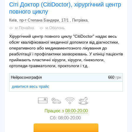
Сіті Доктор (CitiDoctor), хірургічний центр
повного циклу
Київ
пр-т Степана Бандери, 17/1
, Петрівка
м.Почайна
м.Оболонь
Хірургічний центр повного циклу "CitiDoctor" надає весь
обсяг кваліфікованої медичної допомоги від діагностики,
оперативного або медикаментозного лікування до
реабілітації і профілактики захворювань. У клініці пацієнтів
приймають пластичні хірурги, хірурги, гінекологи,
ортопеди-травматологи, проктологи і т.д.
Нейросонографія
660
дивитися весь прайс
Працює з
08:00-20:00
Сб: 08:00-20:00