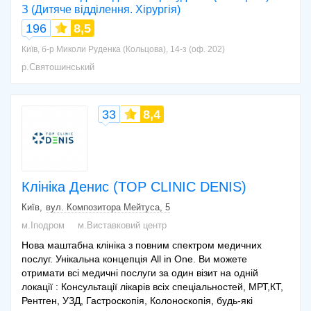
З (Дитяче відділення. Хірургія)
196
8,5
Київ, б-р Миколи Руденка (Кольцова), 14-з (оф. 202)
р.Святошинський
33
8,4
Клініка Денис (TOP CLINIC DENIS)
Київ
вул. Композитора Мейтуса, 5
м.Іподром
м.Виставковий центр
Нова маштабна клініка з повним спектром медичних
послуг. Унікальна концепція All in Onе. Ви можете
отримати всі медичні послуги за один візит на одній
локації : Консультації лікарів всіх спеціальностей, МРТ,КТ,
Рентген, УЗД, Гастроскопія, Колоноскопія, будь-які