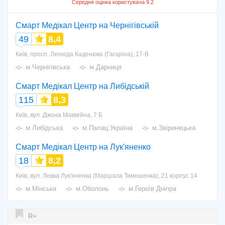
Смарт Медікал Центр на Чернігівській
49
8,4
Київ, просп. Леоніда Каденюка (Гагаріна), 17-В
м.Чернігівська
м.Дарниця
Смарт Медікал Центр на Либідській
115
8,3
Київ, вул. Джона Маккейна, 7 Б
м.Либідська
м.Палац Україна
м.Звіринецька
Смарт Медікал Центр на Лук'яненко
18
8,2
Київ, вул. Левка Лук'яненка (Маршала Тимошенка), 21 корпус 14
м.Мінська
м.Оболонь
м.Героїв Дніпра
R+