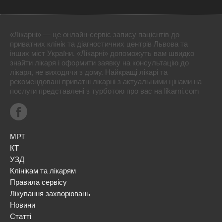
«Лікарні» — це онлайн-сервіс запису пацієнтів до
приватних клінік та діагностичних центрів Львова та
інших міст України. «Лікарні» допоможуть вам швидко
знайти лікаря і оформити заявку на консультацію до
лікаря, не виходячи з дому. Найкращі лікарі та
рекомендовані приватні лікарні з актуальними цінами на
послуги представлені з турботою про вас на likarni.com
МРТ
КТ
УЗД
Клінікам та лікарям
Правила сервісу
Лікування захворювань
Новини
Статті