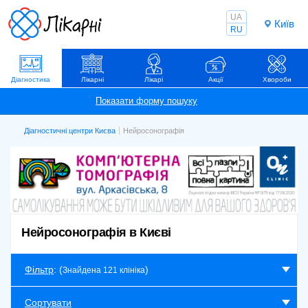
UA
Київ
RU
Діагностика
Лікарні
Лікарі
Акції
Хвороби
Діагностичні центри Києва
Нейросонографія
Нейросонографія в Києві
Фільтр
: (
)
Знайдена 121 клініка
Сортувати