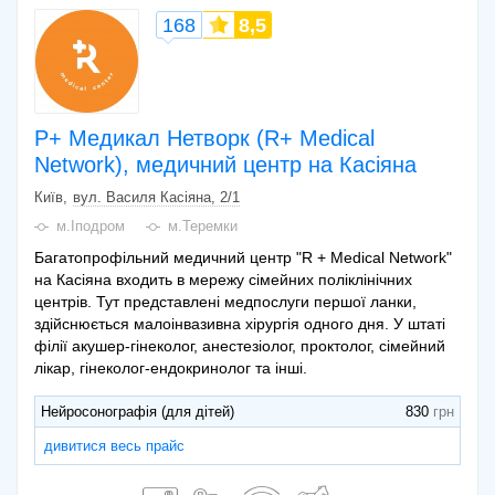
168
8,5
Р+ Медикал Нетворк (R+ Medical
Network), медичний центр на Касіяна
Київ
вул. Василя Касіяна, 2/1
м.Іподром
м.Теремки
Багатопрофільний медичний центр "R + Medical Network"
на Касіяна входить в мережу сімейних поліклінічних
центрів. Тут представлені медпослуги першої ланки,
здійснюється малоінвазивна хірургія одного дня. У штаті
філії акушер-гінеколог, анестезіолог, проктолог, сімейний
лікар, гінеколог-ендокринолог та інші.
Нейросонографія (для дітей)
830
дивитися весь прайс