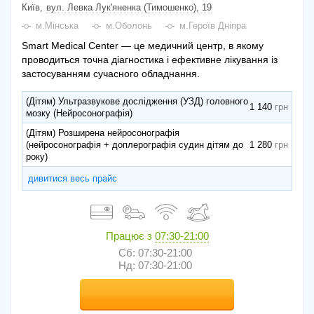
Київ
вул. Левка Лук'яненка (Тимошенко), 19
м.Мінська
м.Оболонь
м.Героїв Дніпра
Smart Medical Center — це медичний центр, в якому
проводиться точна діагностика і ефективне лікування із
застосуванням сучасного обладнання.
(Дітям) Ультразвукове дослідження (УЗД) головного
1 140
мозку (Нейросонографія)
(Дітям) Розширена нейросонографія
(нейросонографія + доплерографія судин дітям до
1 280
року)
дивитися весь прайс
Працює з
07:30-21:00
Сб: 07:30-21:00
Нд: 07:30-21:00