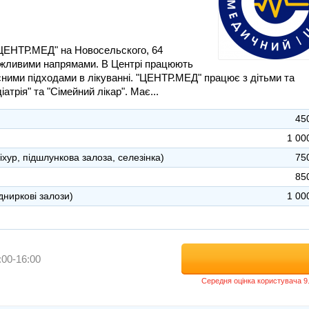
"ЦЕНТР.МЕД" на Новосельского, 64
важливими напрямами. В Центрі працюють
сними підходами в лікуванні. "ЦЕНТР.МЕД" працює з дітьми та
рія" та "Сімейний лікар". Має...
45
1 00
хур, підшлункова залоза, селезінка)
75
85
дниркові залози)
1 00
:00-16:00