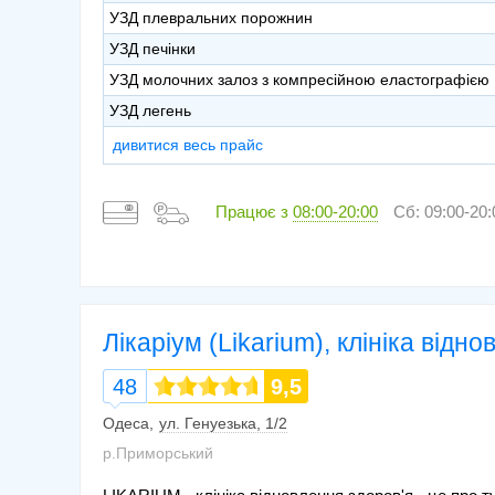
УЗД плевральних порожнин
УЗД печінки
УЗД молочних залоз з компресійною еластографією
УЗД легень
дивитися весь прайс
Працює з
08:00-20:00
Сб: 09:00-20:
Лікаріум (Likarium), клініка відн
48
9,5
Одеса
ул. Генуезька, 1/2
р.Приморський