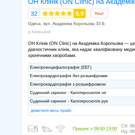
ОН Клінік (ON Clinic) на Академі
32
9,9
Акції
Одеса
вул. Академіка Корольова 33 Б
р.Київський
ОН Клінік (ON Clinic) на Академіка Корольова — це
діагностичних клінік, яка надає кваліфіковану мед
хронічними хворобами.
Електроенцефалографія (ЕЕГ)
Електрокардіографія без розшифровки
Електрокардіографія з розшифровкою
Судинний скринінг - Капіляроскопія ніг
Судинний скринінг - Капіляроскопія рук
дивитися весь прайс
Сб: 08
Працює з
08:00-19:00
Нд: 08