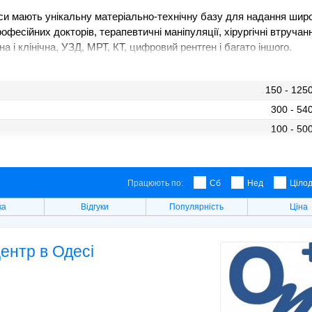
деси мають унікальну матеріально-технічну базу для надання шир
фесійних докторів, терапевтичні маніпуляції, хірургічні втручан
а і клінічна, УЗД, МРТ, КТ, цифровий рентген і багато іншого.
 Приморському, Малиновському та Київському районах міста
 допомогу, не витрачаючи півдня на пошуки потрібного закладу.
150 - 125
300 - 54
 допоможе визначитися з вибором потрібної клініки або діагностич
апитом, ви можете порівняти цінову політику, вибрати медустанову
100 - 50
шування. Послуга попереднього запису або консультації за
1500 - 156
ний саме вами час.
400 - 70
Працюють по:
Сб
Нед
Ціло
150 - 209
150 - 72
ка
Відгуки
Популярність
Ціна
центр в Одесі