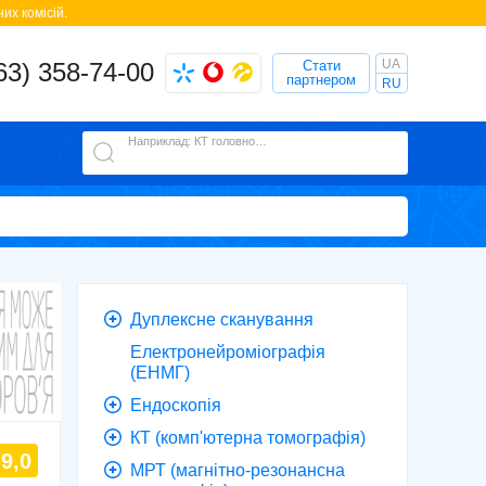
их комісій.
UA
63) 358-74-00
Стати
партнером
RU
Наприклад: КТ головного мозку
Дуплексне сканування
Електронейроміографія
(ЕНМГ)
Ендоскопія
КТ (комп'ютерна томографія)
9,0
МРТ (магнітно-резонансна