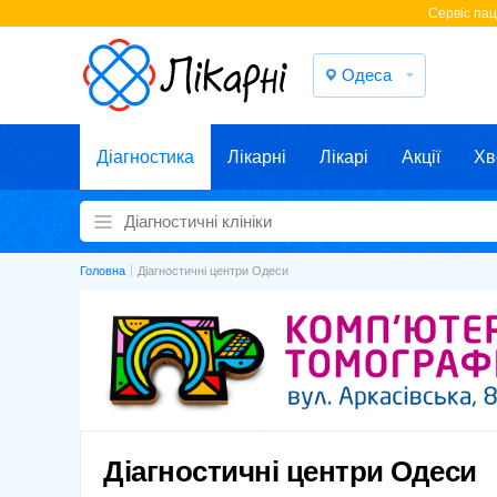
Cервіс паці
Одеса
Діагностика
Лікарні
Лікарі
Акції
Хв
Головна
Діагностичні центри Одеси
Діагностичні центри Одеси