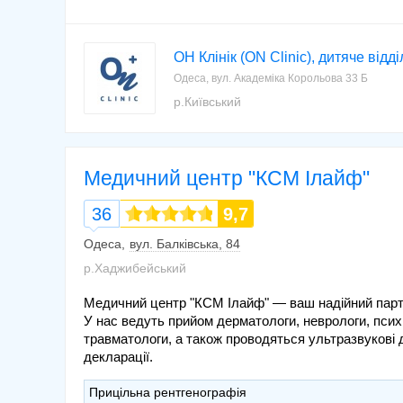
ОН Клінік (ON Clinic), дитяче відд
Одеса, вул. Академіка Корольова 33 Б
р.Київський
Медичний центр "КСМ Ілайф"
36
9,7
Одеса
вул. Балківська, 84
р.Хаджибейський
Медичний центр "КСМ Ілайф" — ваш надійний партн
У нас ведуть прийом дерматологи, неврологи, психі
травматологи, а також проводяться ультразвукові 
декларації.
Прицільна рентгенографія