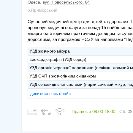
Одеса
вул. Новосельського, 64
р.Приморський
Сучасний медичний центр для дітей та дорослих 
пропонує медичні послуги за понад 15 найбільш 
лікарі з багаторічним практичним досвідом та суча
дорослими, за програмою НСЗУ за напрямами "Педіат
УЗД жовчного міхура
Ехокардіографія (УЗД серця)
УЗД органів черевної порожнини (печінка, жовчний мі
УЗД ОЧП з жовчогінним сніданком
УЗД сечовидільної системи (нирки,сечовий міхур, на
дивитися весь прайс
Працює з
09:00-18:00
Сб: 09