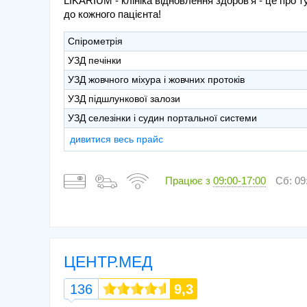
LIKARIUM - клініка відновлення здоров'я - це про т
до кожного пацієнта!
Спірометрія
УЗД печінки
УЗД жовчного міхура і жовчних протоків
УЗД підшлункової залози
УЗД селезінки і судин портальної системи
дивитися весь прайс
Працює з
09:00-17:00
Сб: 09
ЦЕНТР.МЕД
136
9,3