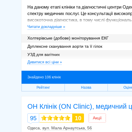
На даному етапі клініки та діагностичні центри О
спектру медичних послуг. Це консультації високопро
високоточна діагностика, в тому числі функціональн
Читати докладніше »
Продумане розташування клінік в Суворовському,
дозволяє жителям і гостям міста отримати медичну
Холтерівське (добове) моніторування ЕКГ
Дуплексне сканування аорти та її гілок
Створений для зручності клієнтів сайт likarni.com.
центру. Проаналізувавши всі пропозиції за своїм з
УЗД для вагітних
зручним графіком роботи та близьким місцем розта
Дивитися всі ціни »
МРТ судин головного мозку
телефоном дає можливість відвідати лікаря в обра
Кольпоскопія
Знайдено 106 клінік
Рентген молочних залоз (мамографія)
КТ головного мозку
Рейтинг
Назва
Оцін
ОН Клінік (ON Clinic), медичний 
95
10
Акції
Одеса
вул. Мала Арнаутська, 56