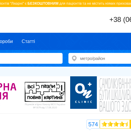
єнтів "Лікарні" є
БЕЗКОШТОВНИМ
для пацієнтів та не містить ніяких прихован
+38 (0
ороби
Статті
574