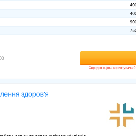
40
40
90
75
00
овлення здоров'я