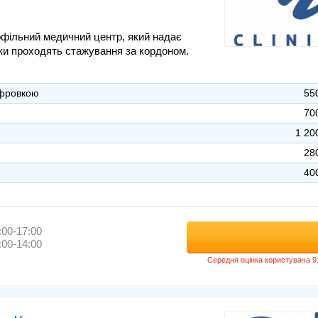
фільний медичний центр, який надає
ініки проходять стажування за кордоном.
ифровкою
55
70
1 20
28
40
:00-17:00
:00-14:00