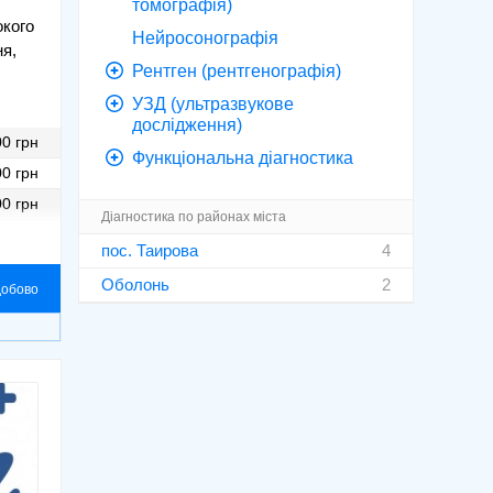
томографія)
окого
Нейросонографія
ня,
Рентген (рентгенографія)
УЗД (ультразвукове
дослідження)
00 грн
Функціональна діагностика
00 грн
ного
 зі
00 грн
Діагностика по районах міста
00 грн
пос. Таирова
4
00 грн
Оболонь
2
добово
50 грн
80 грн