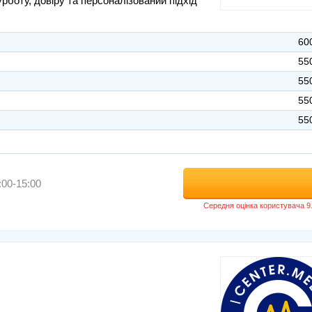
урботу, довіру та персоналізований підхід
60
55
55
55
55
:00-15:00