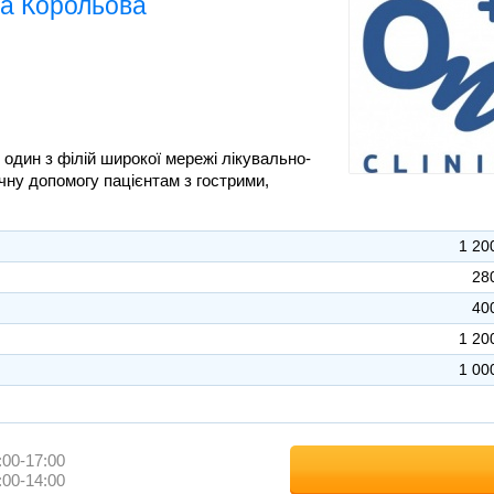
ка Корольова
 один з філій широкої мережі лікувально-
ичну допомогу пацієнтам з гострими,
1 20
28
40
1 20
1 00
:00-17:00
:00-14:00