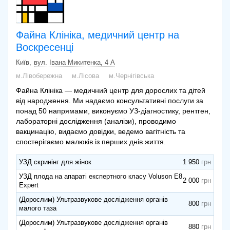
Файна Клініка, медичний центр на
Воскресенці
Київ
вул. Івана Микитенка, 4 А
м.Лівобережна
м.Лісова
м.Чернігівська
Файна Клініка — медичний центр для дорослих та дітей
від народження. Ми надаємо консультативні послуги за
понад 50 напрямами, виконуємо УЗ-діагностику, рентген,
лабораторні дослідження (аналізи), проводимо
вакцинацію, видаємо довідки, ведемо вагітність та
спостерігаємо малюків із перших днів життя.
УЗД скринінг для жінок
1 950
УЗД плода на апараті експертного класу Voluson E8
2 000
Expert
(Дорослим) Ультразвукове дослідження органів
800
малого таза
(Дорослим) Ультразвукове дослідження органів
880