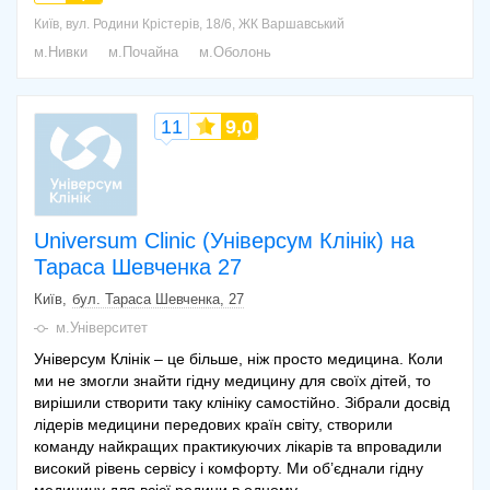
Київ, вул. Родини Крістерів, 18/6, ЖК Варшавський
м.Нивки
м.Почайна
м.Оболонь
11
9,0
Universum Clinic (Універсум Клінік) на
Тараса Шевченка 27
Київ
бул. Тараса Шевченка, 27
м.Університет
Універсум Клінік – це більше, ніж просто медицина. Коли
ми не змогли знайти гідну медицину для своїх дітей, то
вирішили створити таку клініку самостійно. Зібрали досвід
лідерів медицини передових країн світу, створили
команду найкращих практикуючих лікарів та впровадили
високий рівень сервісу і комфорту. Ми об’єднали гідну