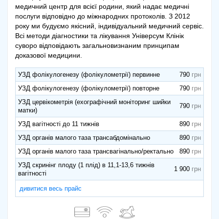
медичний центр для всієї родини, який надає медичні
послуги відповідно до міжнародних протоколів. З 2012
року ми будуємо якісний, індивідуальний медичний сервіс.
Всі методи діагностики та лікування Універсум Клінік
суворо відповідають загальновизнаним принципам
доказової медицини.
УЗД фолікулогенезу (фолікулометрії) первинне
790
УЗД фолікулогенезу (фолікулометрії) повторне
790
УЗД цервікометрія (ехографічний моніторинг шийки
790
матки)
УЗД вагітності до 11 тижнів
890
УЗД органів малого таза трансабдомінально
890
УЗД органів малого таза трансвагінально/ректально
890
УЗД скринінг плоду (1 плід) в 11,1-13,6 тижнів
1 900
вагітності
дивитися весь прайс