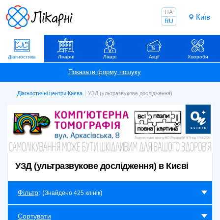
UA
Київ
RU
Діагностика
Лікарні
Лікарі
Акції
Хвороби
Діагностичні центри Києва
УЗД (ультразвукове дослідження)
УЗД (ультразвукове дослідження) в Києві
Фільтр
: (
)
Знайдено 425 клінік
Сортувати