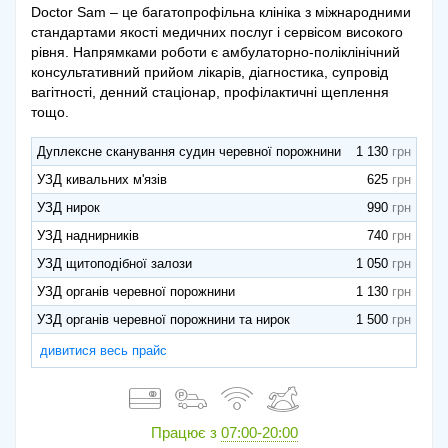
Doctor Sam – це багатопрофільна клініка з міжнародними
стандартами якості медичних послуг і сервісом високого
рівня. Напрямками роботи є амбулаторно-поліклінічний
консультативний прийом лікарів, діагностика, супровід
вагітності, денний стаціонар, профілактичні щеплення
тощо.
Дуплексне сканування судин черевної порожнини
1 130
УЗД кивальних м'язів
625
УЗД нирок
990
УЗД наднирників
740
УЗД щитоподібної залози
1 050
УЗД органів черевної порожнини
1 130
УЗД органів черевної порожнини та нирок
1 500
дивитися весь прайс
Працює з
07:00-20:00