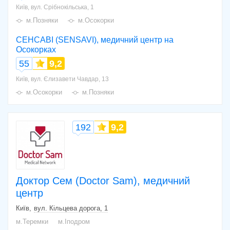
Київ, вул. Срібнокільська, 1
м.Позняки
м.Осокорки
СЕНСАВІ (SENSAVI), медичний центр на
Осокорках
55
9,2
Київ, вул. Єлизавети Чавдар, 13
м.Осокорки
м.Позняки
192
9,2
Доктор Сем (Doctor Sam), медичний
центр
Київ
вул. Кільцева дорога, 1
м.Теремки
м.Іподром