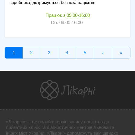
виробника, дотримується безпека пацієнтів.
Працює з
09:00-16:00
Сб: 09:00-16:00
1
2
3
4
5
›
»
«Лікарні» — це онлайн-сервіс запису пацієнтів до
приватних клінік та діагностичних центрів Львова та
інших міст України. «Лікарні» допоможуть вам швидко