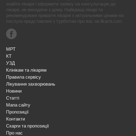
знайти лікаря і оформити заявку на консультацію до
лікаря, не виходячи з дому. Найкращі лікарі та
рекомендовані приватні лікарні з актуальними цінами на
послуги представлені з турботою про вас на likarni.com
МРТ
КТ
УЗД
Клінікам та лікарям
Правила сервісу
Лікування захворювань
Новини
Статті
Мапа сайту
Пропозиції
Контакти
Скарги та пропозиції
Про нас