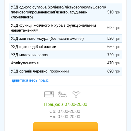
УЗД одного суглоба (коліного/ліктьового/кульшового/
плечового/променевозапʼясного, грудинно-
510
ключичного)
УЗД функції жовчного міхура з функціональним
690
навантаженням
УЗД жовчного міхура (без навантаження)
520
УЗД щитоподібної залози
650
УЗД молочних залоз
720
Фолікулометрія
470
УЗД органів черевної порожнини
890
дивитися весь прайс
Працює з
07:00-20:00
Сб: 07:00-20:00
Нд: 07:00-20:00