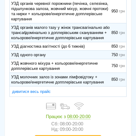
УЗД органів черевної порожнини (печінка, селезінка,
підшлункова залоза, жовчний міхур, жовчні протоки)
950
та нирки + кольорове/енергетичне допплерівське
картування
УЗД органів малого тазу у жінок трансвагінально або
трансабдомінально з доплерівським скануванням +
850
кольорове/енергетичне допплерівське картування
УЗД діагностика вагітності (до 6 тижнів)
850
УЗД одного органу
750
УЗД жовчного міхура + кольорове/енергетичне
750
допплерівське картування
УЗД молочних залоз із зонами лімфовідтоку +
850
кольорове/енергетичне допплерівське картування
дивитися весь прайс
Працює з
08:00-20:00
Сб: 08:00-20:00
Нд: 09:00-20:00