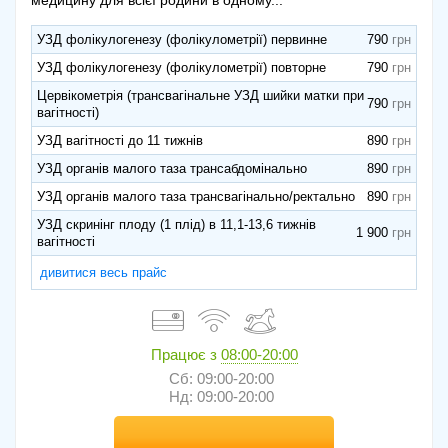
медицину для всієї родини в одному...
УЗД фолікулогенезу (фолікулометрії) первинне
790
УЗД фолікулогенезу (фолікулометрії) повторне
790
Цервікометрія (трансвагінальне УЗД шийки матки при
790
вагітності)
УЗД вагітності до 11 тижнів
890
УЗД органів малого таза трансабдомінально
890
УЗД органів малого таза трансвагінально/ректально
890
УЗД скринінг плоду (1 плід) в 11,1-13,6 тижнів
1 900
вагітності
дивитися весь прайс
Працює з
08:00-20:00
Сб: 09:00-20:00
Нд: 09:00-20:00