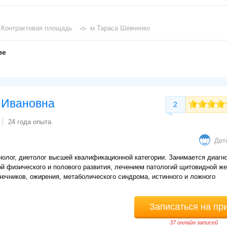
.Контрактовая площадь
м.Тараса Шевченко
ле
 Ивановна
2
24 года опыта
Дет
олог, диетолог высшей квалификационной категории. Занимается диагно
й физического и полового развития, лечением патологий щитовидной ж
ечников, ожирения, метаболического синдрома, истинного и ложного
Записаться на пр
37 онлайн записей