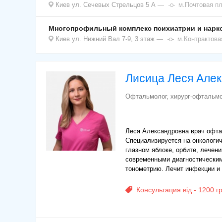
Киев
ул. Сечевых Стрельцов 5 А
м.Почтовая п
Многопрофильный комплекс психиатрии и нарко
Киев
ул. Нижний Вал 7-9, 3 этаж
м.Контрактов
Лисица Леся Але
Офтальмолог, хирург-офтальмо
Леся Александровна врач офтал
Специализируется на онкологич
глазном яблоке, орбите, лечен
современными диагностическим
тонометрию. Лечит инфекции и 
Консультация від - 1200 г