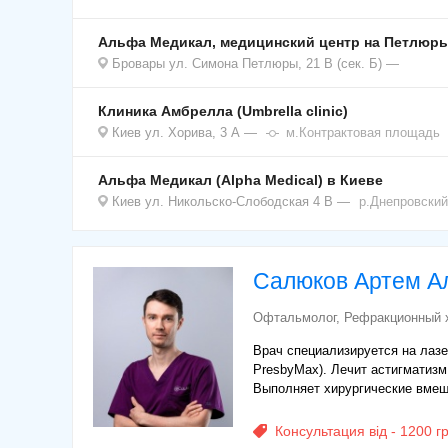
Альфа Медикал, медицинский центр на Петлюр
Бровары
ул. Симона Петлюры, 21 В (сек. Б)
Клиника Амбрелла (Umbrella clinic)
Киев
ул. Хорива, 3 А
м.Контрактовая площадь
Альфа Медикал (Alpha Medical) в Киеве
Киев
ул. Никольско-Слободская 4 В
р.Днепровский
Салюков Артем А
Офтальмолог, Рефракционный 
Врач специализируется на лаз
PresbyMax). Лечит астигматизм,
Выполняет хирургические вмеша
Консультация від - 1200 г