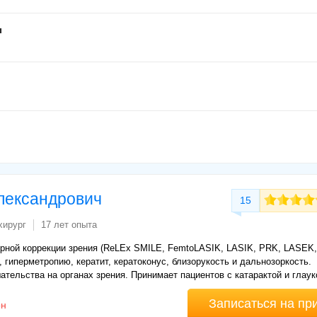
ы
лександрович
15
хирург
17 лет опыта
ерной коррекции зрения (ReLEx SMILE, FemtoLASIK, LASIK, PRK, LASEK,
 гиперметропию, кератит, кератоконус, близорукость и дальнозоркость.
тельства на органах зрения. Принимает пациентов с катарактой и глаук
Записаться на пр
рн