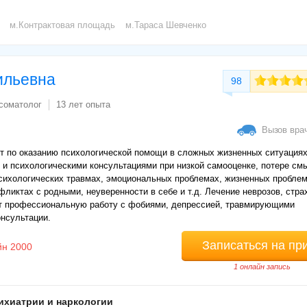
м.Контрактовая площадь
м.Тараса Шевченко
ильевна
98
соматолог
13 лет опыта
Вызов вра
 по оказанию психологической помощи в сложных жизненных ситуациях
 и психологическими консультациями при низкой самооценке, потере см
психологических травмах, эмоциональных проблемах, жизненных пробле
нфликтах с родными, неуверенности в себе и т.д. Лечение неврозов, стра
дет профессиональную работу с фобиями, депрессией, травмирующими
онсультации.
Записаться на пр
йн 2000
1 онлайн запись
ихиатрии и наркологии