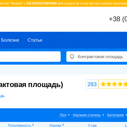
єнтів "Лікарні" є
БЕЗКОШТОВНИМ
для пацієнтів та не містить ніяких прихован
+38 (
Болезни
Статьи
рактовая площадь)
283
адь
Пол
Научная степень
Категория
Популярность
Оценка
Стаж