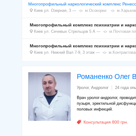
Многопрофильный наркологический комплекс Ренесс
Киев
ул. Озерная, 3
м.Осокорки
м.Харьков
Многопрофильный комплекс психиатрии и нарко
Киев
ул. Сечевых Стрельцов 5 А
м.Почтовая п
Многопрофильный комплекс психиатрии и нарко
Киев
ул. Нижний Вал 7-9, 3 этаж
м.Контрактов
Романенко Олег 
Уролог, Андролог
24 года оп
Врач уролог-андролог, проводит
пузыря, эректильной дисфункци
половых инфекций.
Консультация 800 грн.