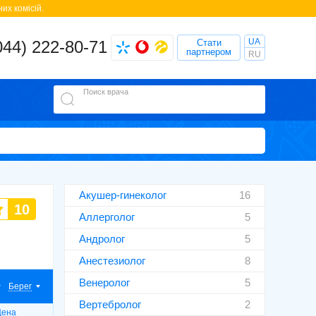
их комісій.
UA
044) 222-80-71
Стати
партнером
RU
Поиск врача
Акушер-гинеколог
16
10
Аллерголог
5
Андролог
5
Анестезиолог
8
Венеролог
5
Берег
Вертебролог
2
Цена