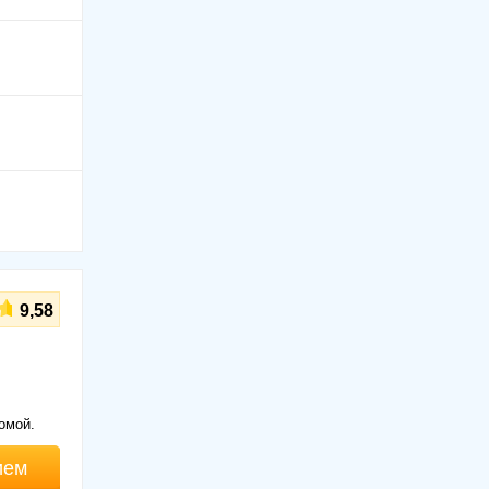
9,58
омой.
ием