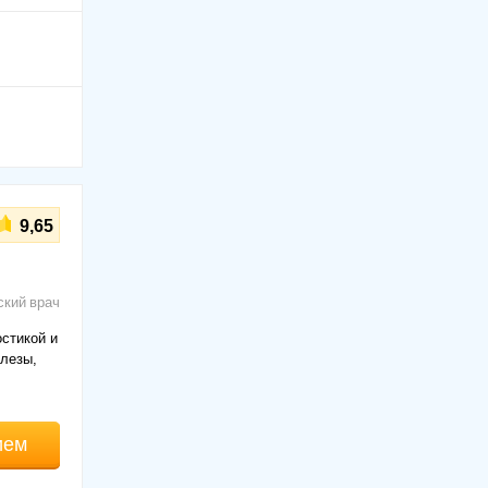
9,65
ский врач
стикой и
елезы,
ием