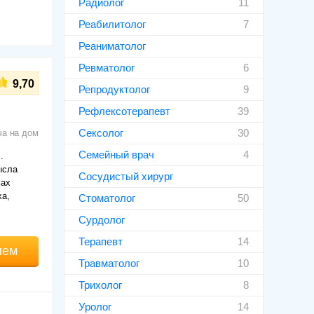
Радиолог
11
Реабилитолог
7
Реаниматолог
Ревматолог
6
9,70
Репродуктолог
9
Рефлексотерапевт
39
Сексолог
30
ча на дом
Семейный врач
4
.
ысла
Сосудистый хирург
мах
ха,
Стоматолог
50
Сурдолог
Терапевт
14
ием
Травматолог
10
Трихолог
8
Уролог
14