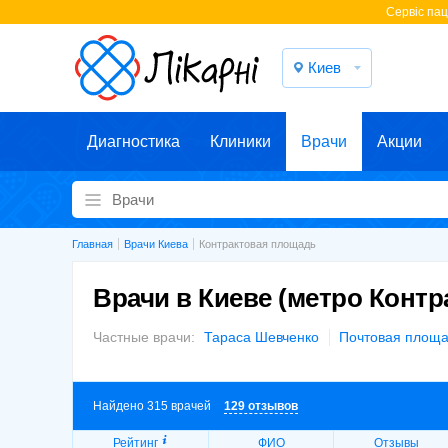
Cервіс паці
Киев
Диагностика
Клиники
Врачи
Акции
Главная
Врачи Киева
Контрактовая площадь
Врачи в Киеве (метро Конт
Частные врачи:
Тараса Шевченко
Почтовая площ
Найдено 315 врачей
129 отзывов
Рейтинг
ФИО
Отзывы