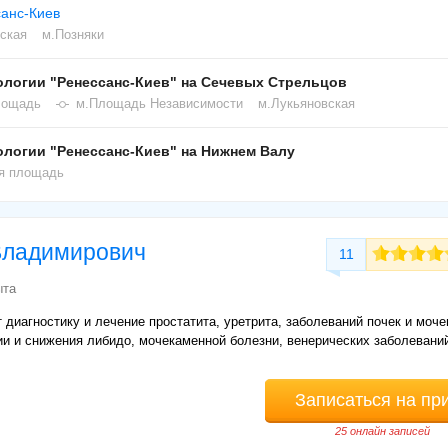
анс-Киев
ская
м.Позняки
логии "Ренессанс-Киев" на Сечевых Стрельцов
лощадь
м.Площадь Независимости
м.Лукьяновская
логии "Ренессанс-Киев" на Нижнем Валу
ая площадь
Владимирович
11
ыта
 диагностику и лечение простатита, уретрита, заболеваний почек и моче
и и снижения либидо, мочекаменной болезни, венерических заболевани
Записаться на пр
25 онлайн записей