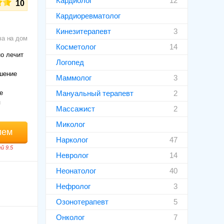
Кардиолог
12
10
Кардиоревматолог
Кинезитерапевт
3
ча на дом
Косметолог
14
о лечит
Логопед
ушение
Маммолог
3
е
Мануальный терапевт
2
я
Массажист
2
Миколог
ием
Нарколог
47
й 9.5
Невролог
14
Неонатолог
40
Нефролог
3
Озонотерапевт
5
Онколог
7