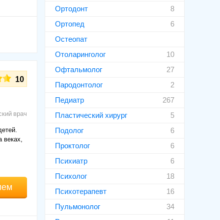
Ортодонт
8
Ортопед
6
Остеопат
Отоларинголог
10
Офтальмолог
27
10
Пародонтолог
2
Педиатр
267
ский врач
Пластический хирург
5
детей.
Подолог
6
а веках,
Проктолог
6
Психиатр
6
Психолог
18
ием
Психотерапевт
16
Пульмонолог
34