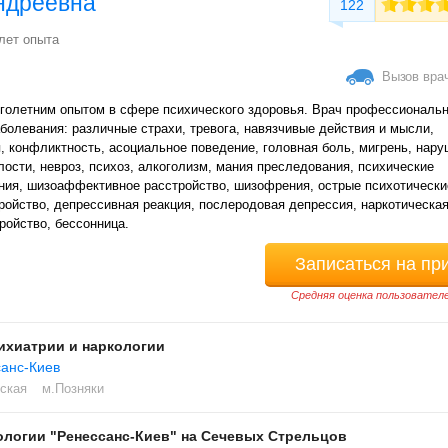
ндреевна
122
лет опыта
Вызов вра
оголетним опытом в сфере психического здоровья. Врач профессиональн
болевания: различные страхи, тревога, навязчивые действия и мысли,
, конфликтность, асоциальное поведение, головная боль, мигрень, нар
лости, невроз, психоз, алкоголизм, мания преследования, психические
ения, шизоаффективное расстройство, шизофрения, острые психотически
ройство, депрессивная реакция, послеродовая депрессия, наркотическа
ройство, бессонница.
Записаться на пр
Средняя оценка пользователе
ихиатрии и наркологии
анс-Киев
ская
м.Позняки
логии "Ренессанс-Киев" на Сечевых Стрельцов