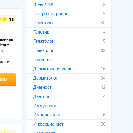
Врач ЛФК
2
Гастроэнтеролог
9
10
Гематолог
43
Генетик
4
знанный
Гепатолог
5
Лечит
Гинеколог
32
и,
Гомеопат
учных
Дерматовенеролог
16
Дерматолог
34
ием
Диагност
42
Диетолог
4
Иммунолог
Имплантолог
6
Инфекционист
56