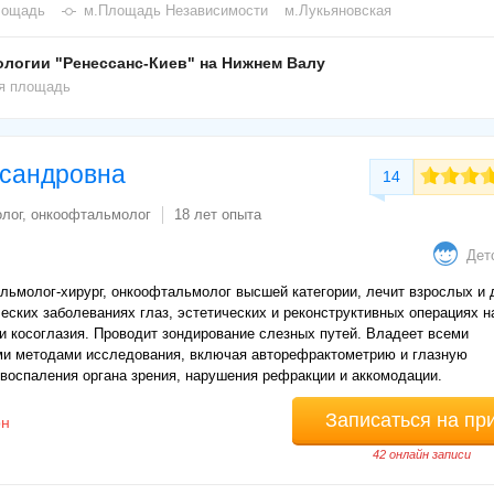
лощадь
м.Площадь Независимости
м.Лукьяновская
логии "Ренессанс-Киев" на Нижнем Валу
ая площадь
ксандровна
14
лог, онкоофтальмолог
18 лет опыта
Дет
ьмолог-хирург, онкоофтальмолог высшей категории, лечит взрослых и 
еских заболеваниях глаз, эстетических и реконструктивных операциях н
ии косоглазия. Проводит зондирование слезных путей. Владеет всеми
и методами исследования, включая авторефрактометрию и глазную
воспаления органа зрения, нарушения рефракции и аккомодации.
Записаться на пр
рн
42 онлайн записи