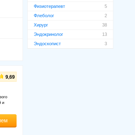
Физиотерапевт
5
Флеболог
2
Хирург
38
Эндокринолог
13
Эндоскопист
3
9,69
вого
й и
ием