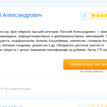
й Александрович
7
фессор, врач невролог высшей категории. Евгений Александрович — при
пирамидных, нейродегенеративных и цереброваскулярных заболеваний. 
уретта, энцефалопатии, болезнь Альцгеймера, эпилепсию, головные бол
, болевые синдромы, депрессии и др. Обладатель десятков грантов от
х обществ с целью повышения квалификации за рубежом. Автор 170 на
Записаться на пр
45 онлайн записей
м.Почтовая площадь