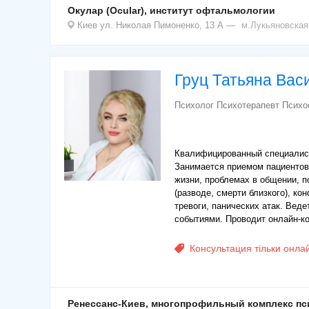
Окулар (Ocular), институт офтальмологии
Киев
ул. Николая Пимоненко, 13 А
м.Лукьяновская
Груц Татьяна Вас
Психолог Психотерапевт Психо
Квалифицированный специалист
Занимается приемом пациентов
жизни, проблемах в общении, 
(разводе, смерти близкого), ко
тревоги, панических атак. Ве
событиями. Проводит онлайн-к
Консультация тільки онла
Ренессанс-Киев, многопрофильный комплекс пс