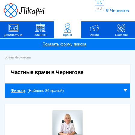
UA
RU
Чернигов
Диагностика
Клиники
Врачи
Акции
Болезни
Врачи Чернигова
Частные врачи в Чернигове
Фильтр
: (
)
Найдено 86 врачей