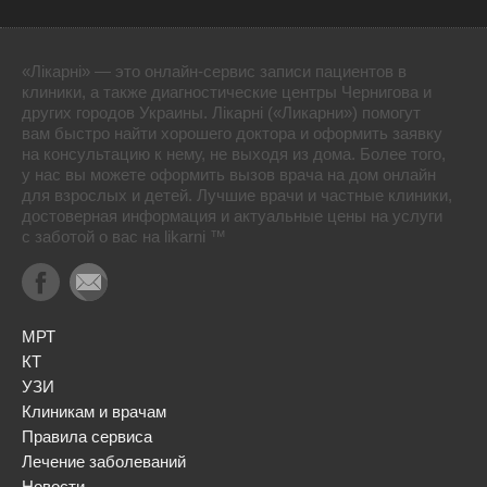
«Лікарні» — это онлайн-сервис записи пациентов в
клиники, а также диагностические центры Чернигова и
других городов Украины. Лікарні («Ликарни») помогут
вам быстро найти хорошего доктора и оформить заявку
на консультацию к нему, не выходя из дома. Более того,
у нас вы можете оформить вызов врача на дом онлайн
для взрослых и детей. Лучшие врачи и частные клиники,
достоверная информация и актуальные цены на услуги
с заботой о вас на likarni ™
МРТ
КТ
УЗИ
Клиникам и врачам
Правила сервиса
Лечение заболеваний
Новости