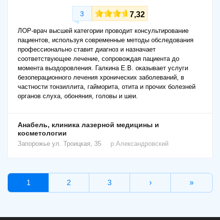
3
7,32
ЛОР-врач высшей категории проводит консультирование
пациентов, используя современные методы обследования
профессионально ставит диагноз и назначает
соответствующее лечение, сопровождая пациента до
момента выздоровления. Галкина Е.В. оказывает услуги
безоперационного лечения хронических заболеваний, в
частности тонзиллита, гайморита, отита и прочих болезней
органов слуха, обоняния, головы и шеи.
Анабель, клиника лазерной медицины и
косметологии
Запорожье
ул. Троицкая, 35
р.Александровский
1
2
3
›
»