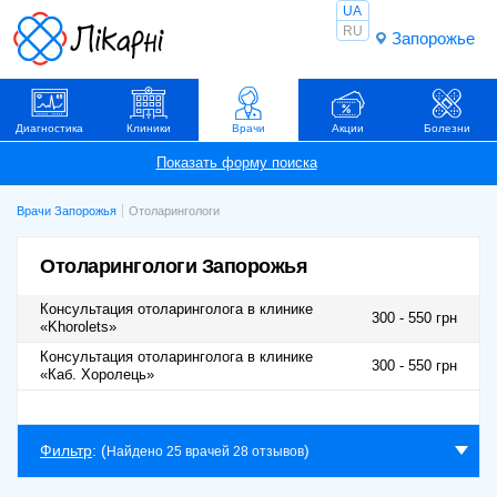
UA
RU
Запорожье
Диагностика
Клиники
Врачи
Акции
Болезни
Врачи Запорожья
Отоларингологи
Отоларингологи Запорожья
Консультация отоларинголога в клинике
300 - 550 грн
«Khorolets»
Консультация отоларинголога в клинике
300 - 550 грн
«Каб. Хоролець»
Фильтр
: (
)
Найдено 25 врачей 28 отзывов