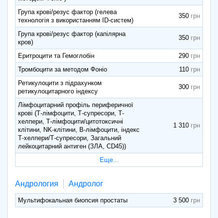
Група крові/резус фактор (гелева
350
технологія з використанням ID-систем)
Група крові/резус фактор (капілярна
350
кров)
Еритроцити та Гемоглобін
290
Тромбоцити за методом Фоніо
110
Ретикулоцити з підрахунком
300
ретикулоцитарного індексу
Лімфоцитарний профіль периферичної
крові (Т-лімфоцити, Т-супресори, Т-
хелпери, Т-лімфоцити/цитотоксичні
1 310
клітини, NK-клітини, B-лімфоцити, індекс
Т-хелпери/Т-супресори, Загальний
лейкоцитарний антиген (ЗЛА, CD45))
Еще...
Андрология
Андролог
Мультифокальная биопсия простаты
3 500