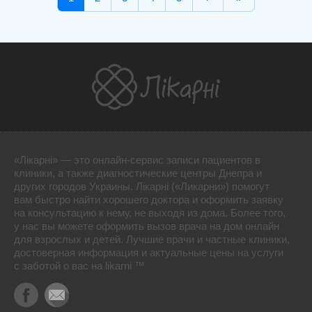
«Лікарні» — это онлайн-сервис записи пациентов в
клиники, а также диагностические центры Днепра и
других городов Украины. Лікарні («Ликарни») помогут
вам быстро найти хорошего доктора и оформить заявку
на консультацию к нему, не выходя из дома. Более того,
у нас вы можете оформить вызов врача на дом онлайн
для взрослых и детей. Лучшие врачи и частные клиники,
достоверная информация и актуальные цены на услуги
с заботой о вас на likarni ™