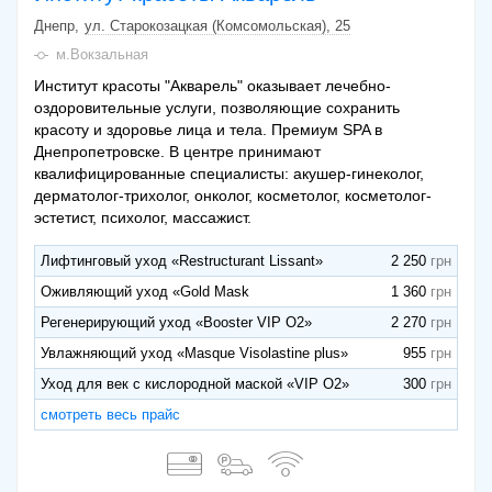
Днепр
ул. Старокозацкая (Комсомольская), 25
м.Вокзальная
Институт красоты "Акварель" оказывает лечебно-
оздоровительные услуги, позволяющие сохранить
красоту и здоровье лица и тела. Премиум SPA в
Днепропетровске. В центре принимают
квалифицированные специалисты: акушер-гинеколог,
дерматолог-трихолог, онколог, косметолог, косметолог-
эстетист, психолог, массажист.
Лифтинговый уход «Restructurant Lissant»
2 250
Оживляющий уход «Gold Mask
1 360
Регенерирующий уход «Booster VIP O2»
2 270
Увлажняющий уход «Masque Visolastine plus»
955
Уход для век с кислородной маской «VIP O2»
300
смотреть весь прайс