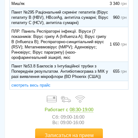
Миш'як
3 340
Пакет №295 Раціональний скринінг гепатитів (Вірус
гепатиту B (HBV), HBcorAg, антитіла сумарні; Вірус
960
гепатиту C (HCV), антитіла сумарні)
ПЛР. Панель Респіраторні інфекції. Віруси (7
показників: Вірус грипу A (Influenza A); Вірус грипу
B (Influenza B); Респіраторно-синцитіальний вірус
1 650
(RSV); Метапневмовірус (hMPV); Аденовірус;
Риновірус; Вірус парагрипу) (назо-
орофарингеальний зішкріб, якіс
Пакет №53.8 Бакпосів з Інтубаційної трубки з
Попереднім результатом. Антибіотикограма з МІК у
655
разі виявлення мікрофлори (BD Phoenix (США))
смотреть весь прайс
Работает с
08:30-19:00
Сб: 09:00-16:00
Вс: 09:00-16:00
Записаться на прием