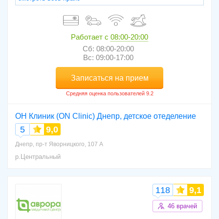
Работает с
08:00-20:00
Сб: 08:00-20:00
Вс: 09:00-17:00
Записаться на прием
ОН Клиник (ON Clinic) Днепр, детское отеделение
5
9,0
Днепр, пр-т Яворницкого, 107 А
р.Центральный
118
9,1
46 врачей