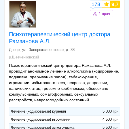
середовище, стрес. Формування плану об
178
9,7
Кинезиотейпирование большая зона (с
600 грн
1 врач
материалом)
Забор содержимого уретры на
100 грн
исследование
Психотерапевтический центр доктора
Массаж лица
70 грн
Рамзанова А.Л.
Проведение мягкой методики мануальной
400 грн
терапии поясничного отдела
Днепр
ул. Запорожское шоссе, д. 38
Вакцинация ВАРИЛРИКС (Бельгия)
р.Шевченковский
2200 грн
стоимостью вакцины
Психотерапевтический центр доктора Рамзанова А.Л.
Консультація імплантолога
300 грн
проводит анонимное лечение алкоголизма (кодирование,
подшивка, прерывание запоя), табакокурения,
игромании, избыточного веса, неврозов, депрессии,
панических атак, тревожно-фобических, обсессивно-
компульсивных, соматоформных, сексуальных
расстройств, неврозоподобных состояний.
Лечение (кодирование) курения
5 000
Лечение (кодирование) игромании
4 500
Лечение (кодирование) алкоголизма
5 500