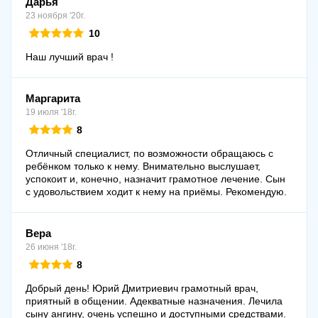
Дарья
23 ноября '20г.
10
Наш лучший врач !
Маргарита
19 июля '18г.
8
Отличный специалист, по возможности обращаюсь с
ребёнком только к нему. Внимательно выслушает,
успокоит и, конечно, назначит грамотное лечение. Сын
с удовольствием ходит к нему на приёмы. Рекомендую.
Вера
26 июня '18г.
8
Добрый день! Юрий Дмитриевич грамотный врач,
приятный в общении. Адекватные назначения. Лечила
сыну ангину, очень успешно и доступными средствами.