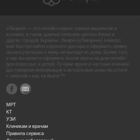
«Лікарні» — это онлайн-сервис записи пациентов в
клиники, а также диагностические центры Киева и
других городов Украины. Лікарні («Ликарни») помогут
вам быстро найти хорошего доктора и оформить заявку
на консультацию к нему, не выходя из дома. Более того,
у нас вы можете оформить вызов врача на дом онлайн
для взрослых и детей. Лучшие врачи и частные клиники,
достоверная информация и актуальные цены на услуги
с заботой о вас на likarni ™
МРТ
КТ
УЗИ
Клиникам и врачам
Правила сервиса