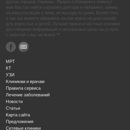
других городов Украины. Лікарні («Ликарни») помогут
вам быстро найти хорошего доктора и оформить заявку
на консультацию к нему, не выходя из дома. Более того,
у нас вы можете оформить вызов врача на дом онлайн
для взрослых и детей. Лучшие врачи и частные клиники,
достоверная информация и актуальные цены на услуги
с заботой о вас на likarni ™
МРТ
КТ
УЗИ
Клиникам и врачам
Правила сервиса
Лечение заболеваний
Новости
Статьи
Карта сайта
Предложения
Сетевые клиники