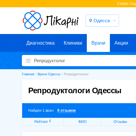
Cервіс паці
Одесса
Диагностика
Клиники
Врачи
Акции
Главная
Врачи Одессы
Репродуктологи
Репродуктологи Одессы
Найден 1 врач
8 отзывов
Рейтинг
ФИО
Отзывы