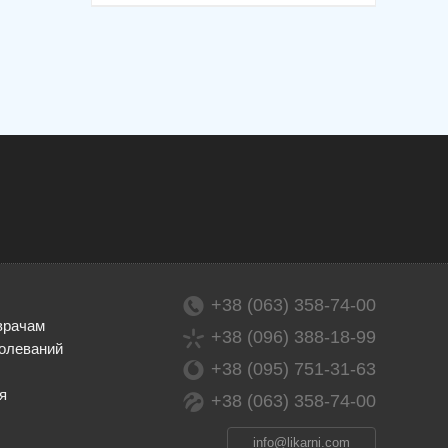
+38 (063) 358-74-00
врачам
+38 (096) 388-18-99
олеваний
+38 (095) 751-31-63
я
+38 (063) 358-74-00
info@likarni.com