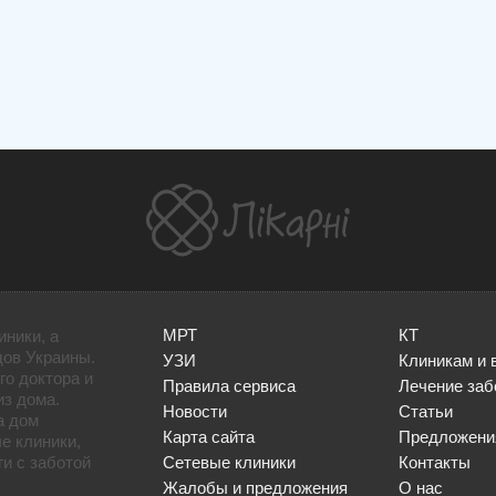
МРТ
КТ
иники, а
дов Украины.
УЗИ
Клиникам и 
го доктора и
Правила сервиса
Лечение заб
из дома.
Новости
Статьи
а дом
Карта сайта
Предложени
е клиники,
и с заботой
Сетевые клиники
Контакты
Жалобы и предложения
О нас