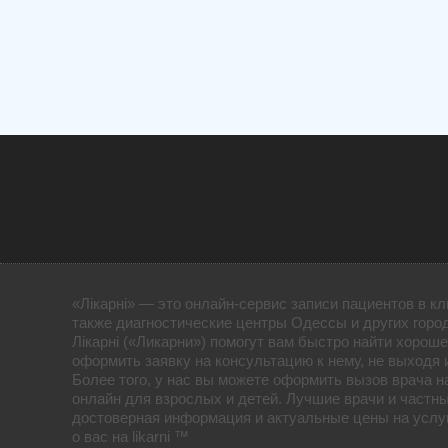
«Лікарні» — это онлайн-сервис записи пациентов в кл
также диагностические центры Одессы и других горо
Лікарні («Ликарни») помогут вам быстро найти хороше
оформить заявку на консультацию к нему, не выходя 
Более того, у нас вы можете оформить вызов врача н
онлайн для взрослых и детей. Лучшие врачи и частны
достоверная информация и актуальные цены на услуг
о вас на likarni ™