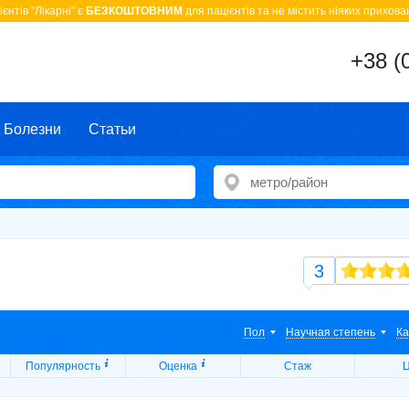
єнтів "Лікарні" є
БЕЗКОШТОВНИМ
для пацієнтів та не містить ніяких прихован
+38 (
Болезни
Статьи
3
Пол
Научная степень
Ка
Популярность
Оценка
Стаж