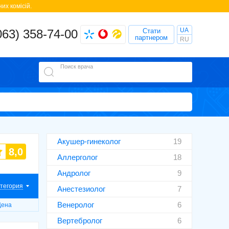
их комісій.
UA
063) 358-74-00
Стати
партнером
RU
Поиск врача
Акушер-гинеколог
19
8,0
Аллерголог
18
Андролог
9
тегория
Анестезиолог
7
Венеролог
6
Цена
Вертебролог
6