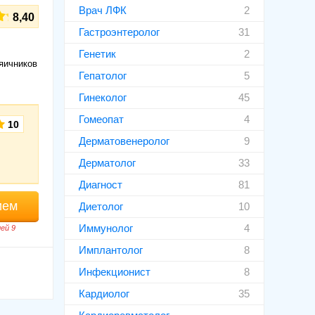
Врач ЛФК
2
8,40
Гастроэнтеролог
31
Генетик
2
яичников
Гепатолог
5
Гинеколог
45
Гомеопат
4
10
Дерматовенеролог
9
Дерматолог
33
Диагност
81
ием
Диетолог
10
Иммунолог
4
ей 9
Имплантолог
8
Инфекционист
8
Кардиолог
35