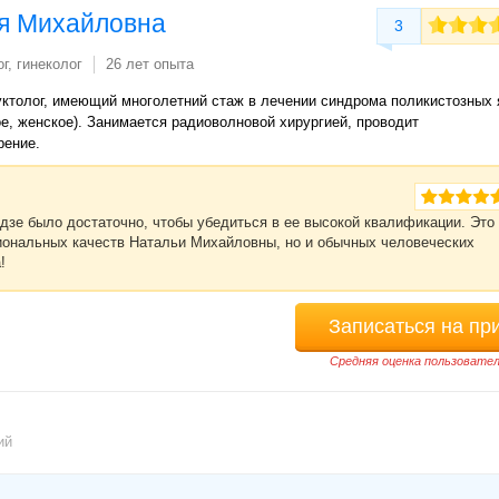
я Михайловна
3
г, гинеколог
26 лет опыта
уктолог, имеющий многолетний стаж в лечении синдрома поликистозных 
е, женское). Занимается радиоволновой хирургией, проводит
рение.
дзе было достаточно, чтобы убедиться в ее высокой квалификации. Это
иональных качеств Натальи Михайловны, но и обычных человеческих
!
Записаться на пр
Средняя оценка пользовател
ий