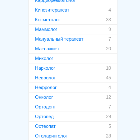
Кардиоревматолог
Кинезитерапевт
4
Косметолог
33
Маммолог
9
Мануальный терапевт
7
Массажист
20
Миколог
Нарколог
10
Невролог
45
Нефролог
4
Онколог
12
Ортодонт
7
Ортопед
29
Остеопат
5
Отоларинголог
28