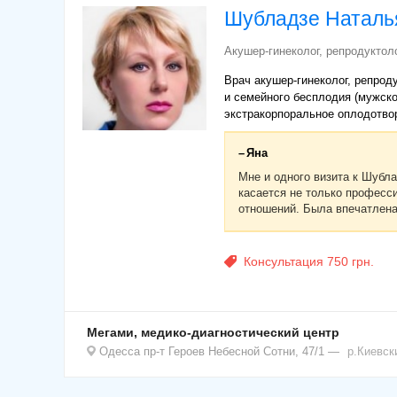
Шубладзе Наталь
Акушер-гинеколог, репродуктоло
Врач акушер-гинеколог, репрод
и семейного бесплодия (мужско
экстракорпоральное оплодотво
Яна
Мне и одного визита к Шубла
касается не только професс
отношений. Была впечатлена
Консультация 750 грн.
Мегами, медико-диагностический центр
Одесса
пр-т Героев Небесной Сотни, 47/1
р.Киевск