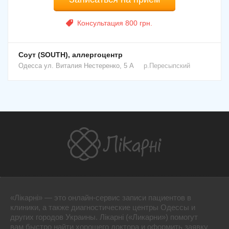
Консультация 800 грн.
Соут (SOUTH), аллергоцентр
Одесса
ул. Виталия Нестеренко, 5 А
р.Пересыпский
«Лікарні» — это онлайн-сервис записи пациентов в
клиники, а также диагностические центры Одессы и
других городов Украины. Лікарні («Ликарни») помогут
вам быстро найти хорошего доктора и оформить заявку