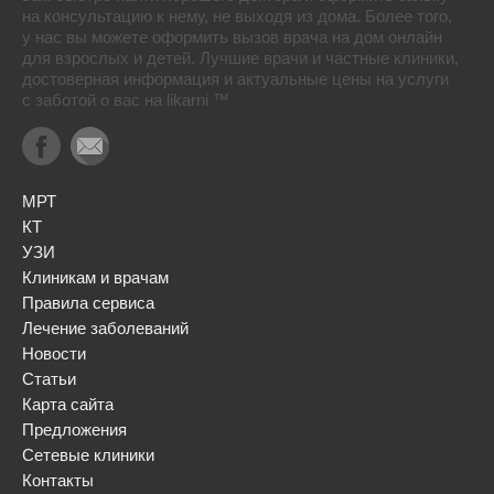
на консультацию к нему, не выходя из дома. Более того,
у нас вы можете оформить вызов врача на дом онлайн
для взрослых и детей. Лучшие врачи и частные клиники,
достоверная информация и актуальные цены на услуги
с заботой о вас на likarni ™
МРТ
КТ
УЗИ
Клиникам и врачам
Правила сервиса
Лечение заболеваний
Новости
Статьи
Карта сайта
Предложения
Сетевые клиники
Контакты