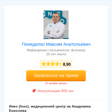
Первинна консультація пульмонолога в
клинике «Больница Святой Екатерины,
1100 грн
многопрофильная Поликлиника №1»
Консультация пульмонолога в клинике
«Инео (Ineo), медицинский центр на
800 грн
Академика Королева»
Консультация врача-пульмонолога в
1500 - 2000 грн
клинике «Медея»
Консультация врача-пульмонолога в
Понеделко Максим Анатольевич
клинике «Медея, клиника семейного
1500 - 2000 грн
врача на Заболотного»
Инфекционист-пульмонолог, фтизиатр
20 лет опыта
Консультация пульмонолога в клинике
850 грн
«ON Clinic»
8,90
Записаться на прием
21 онлайн запись
Консультация 800 грн.
Инео (Ineo), медицинский центр на Академика
Королева