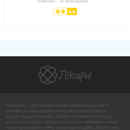
м.Минская
м.Героев Днепра
4,0
«Лікарні» — это онлайн-сервис записи пациентов в
клиники, а также диагностические центры Киева и
других городов Украины. Лікарні («Ликарни») помогут
вам быстро найти хорошего доктора и оформить заявку
на консультацию к нему, не выходя из дома. Более того,