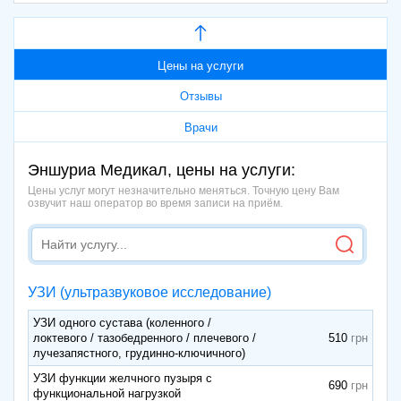
Цены на услуги
Отзывы
Врачи
Эншуриа Медикал, цены на услуги:
Цены услуг могут незначительно меняться. Точную цену Вам
озвучит наш оператор во время записи на приём.
УЗИ (ультразвуковое исследование)
УЗИ одного сустава (коленного /
локтевого / тазобедренного / плечевого /
510
лучезапястного, грудинно-ключичного)
УЗИ функции желчного пузыря с
690
функциональной нагрузкой