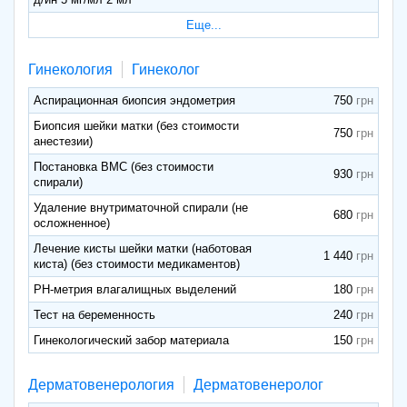
Еще...
Гинекология
Гинеколог
Аспирационная биопсия эндометрия
750
Биопсия шейки матки (без стоимости
750
анестезии)
Постановка ВМС (без стоимости
930
спирали)
Удаление внутриматочной спирали (не
680
осложненное)
Лечение кисты шейки матки (наботовая
1 440
киста) (без стоимости медикаментов)
PH-метрия влагалищных выделений
180
Тест на беременность
240
Гинекологический забор материала
150
Дерматовенерология
Дерматовенеролог