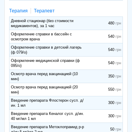
Терапия
Терапевт
Дневной стационар (без стоимости
480
медикаментов), за 1 час
Оформление справки в бассейн с
540
осмотром врача
Оформление справки в детский лагерь
540
(ф 079/о)
Оформление медицинской справки (ф
540
095/о)
Осмотр врача перед вакцинацией (10
350
мин)
Осмотр врача перед вакцинацией (20
550
мин)
Введение препарата Флостерон сусп. д/
300
ин. 1 мл
Введение препарата Кеналог сусп. д/ин.
300
40 мг/мл 1 мл
Введение препарата Метоклопрамид р-р
50
д/ин 5 мг/мл 2 мл