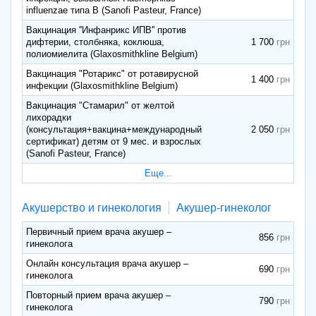
influenzae типа B (Sanofi Pasteur, France)
Вакцинация ''Инфанрикс ИПВ'' против
дифтерии, столбняка, коклюша,
1 700
полиомиелита (Glaxosmithkline Belgium)
Вакцинация "Ротарикс" от ротавирусной
1 400
инфекции (Glaxosmithkline Belgium)
Вакцинация "Стамарил" от желтой
лихорадки
(консультация+вакцина+международный
2 050
сертификат) детям от 9 мес. и взрослых
(Sanofi Pasteur, France)
Еще...
Акушерство и гинекология
Акушер-гинеколог
Первичный прием врача акушер –
856
гинеколога
Онлайн консультация врача акушер –
690
гинеколога
Повторный прием врача акушер –
790
гинеколога