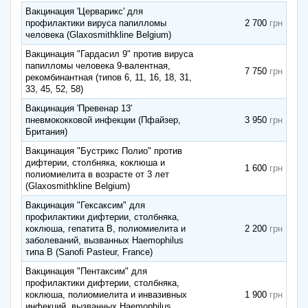
Вакцинация 'Церварикс' для
профилактики вируса папилломы
2 700
человека (Glaxosmithkline Belgium)
Вакцинация "Гардасил 9" против вируса
папилломы человека 9-валентная,
7 750
рекомбинантная (типов 6, 11, 16, 18, 31,
33, 45, 52, 58)
Вакцинация 'Превенар 13'
пневмококковой инфекции (Пфайзер,
3 950
Британия)
Вакцинация "Бустрикс Полио" против
дифтерии, столбняка, коклюша и
1 600
полиомиелита в возрасте от 3 лет
(Glaxosmithkline Belgium)
Вакцинация "Гексаксим" для
профилактики дифтерии, столбняка,
коклюша, гепатита В, полиомиелита и
2 200
заболеваний, вызванных Haemophilus
типа B (Sanofi Pasteur, France)
Вакцинация "Пентаксим" для
профилактики дифтерии, столбняка,
коклюша, полиомиелита и инвазивных
1 900
инфекций, вызванных Haemophilus