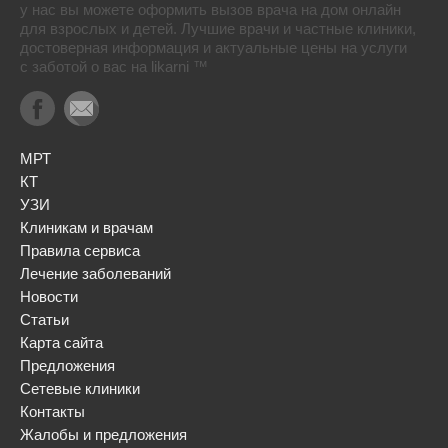
у нас вы можете оформить вызов врача на дом онлайн
для взрослых и детей. Лучшие врачи и частные клиники,
достоверная информация и актуальные цены на услуги
с заботой о вас на likarni ™
МРТ
КТ
УЗИ
Клиникам и врачам
Правила сервиса
Лечение заболеваний
Новости
Статьи
Карта сайта
Предложения
Сетевые клиники
Контакты
Жалобы и предложения