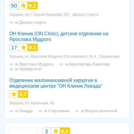
50
9,1
Харьков, пр-т Героев Харькова, 257 , Дворец Спорта
м.Дворец спорта
ОН Клиник (ON Clinic), детское отделение на
Ярослава Мудрого
17
9,1
Харьков, ул. Ярослава Мудрого (Петровского), 30 А , Пушкинская
м.Ярослава Мудрого
м.Архитектора Бекетова
м.Университет
Отделение малоинвазивной хирургии в
медицинском центре "ОН Клиник Левада"
3,7
Харьков, Ул. Молочная, 48
м.Левада
м.Спортивная
м.Метростроителей
5
6,1