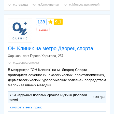
м.Левада
м.Спортивная
м.Метростроителей
138
9,1
Акции
ОН Клиник на метро Дворец спорта
Харьков
пр-т Героев Харькова, 257
м.Дворец спорта
В медцентре "ОН Клиник" на м. Дворец Спорта
проводится лечение гинекологических, проктологических,
дерматологических, урологических болезней посредством
малоинвазивных методик.
УЗИ наружных половых органов мужчин (половой
530
член)
смотреть весь прайс