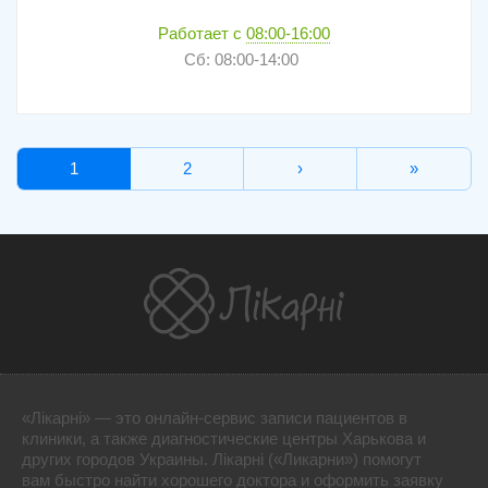
Работает с
08:00-16:00
Сб: 08:00-14:00
1
2
›
»
«Лікарні» — это онлайн-сервис записи пациентов в
клиники, а также диагностические центры Харькова и
других городов Украины. Лікарні («Ликарни») помогут
вам быстро найти хорошего доктора и оформить заявку