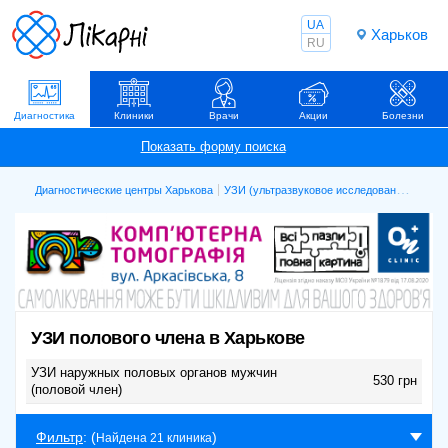
UA
Харьков
RU
Диагностика
Клиники
Врачи
Акции
Болезни
Диагностические центры Харькова
УЗИ (ультразвуковое исследование)
УЗИ 
УЗИ полового члена в Харькове
УЗИ наружных половых органов мужчин
530 грн
(половой член)
Фильтр
: (
)
Найдена 21 клиника