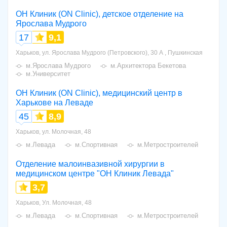
ОН Клиник (ON Clinic), детское отделение на
Ярослава Мудрого
17
9,1
Харьков, ул. Ярослава Мудрого (Петровского), 30 А , Пушкинская
м.Ярослава Мудрого
м.Архитектора Бекетова
м.Университет
ОН Клиник (ON Clinic), медицинский центр в
Харькове на Леваде
45
8,9
Харьков, ул. Молочная, 48
м.Левада
м.Спортивная
м.Метростроителей
Отделение малоинвазивной хирургии в
медицинском центре "ОН Клиник Левада"
3,7
Харьков, Ул. Молочная, 48
м.Левада
м.Спортивная
м.Метростроителей