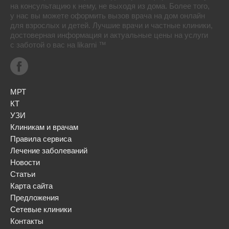
на консультацию к нему, не выходя из дома. Более того,
у нас вы можете оформить вызов врача на дом онлайн
для взрослых и детей. Лучшие врачи и частные клиники,
достоверная информация и актуальные цены на услуги
с заботой о вас на likarni ™
МРТ
КТ
УЗИ
Клиникам и врачам
Правила сервиса
Лечение заболеваний
Новости
Статьи
Карта сайта
Предложения
Сетевые клиники
Контакты