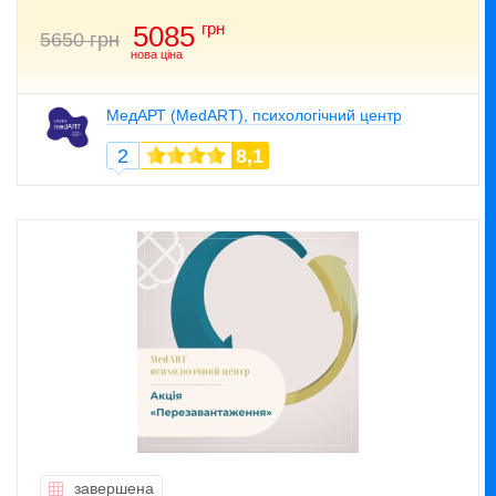
грн
5085
5650 грн
нова ціна
МедАРТ (MedART), психологічний центр
2
8,1
завершена