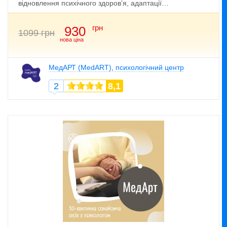
відновлення психічного здоров’я, адаптації…
грн
930
1099 грн
нова ціна
МедАРТ (MedART), психологічний центр
2
8,1