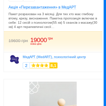
Акція «Перезавантаження» в МедАРТ
Пакет розрахован на 3 місяці. Для тих хто має глибоку
втому, кризу, виснаження. Пакетна пропозиція включає в
себе: 12 сесій з психологом(55 хв) 5 сеансів з масажу(30
хв) 4 арт-терапевтичні сесії…
грн
19000
19600 грн
нова ціна
МедАРТ (MedART), психологічний центр
2
8,1