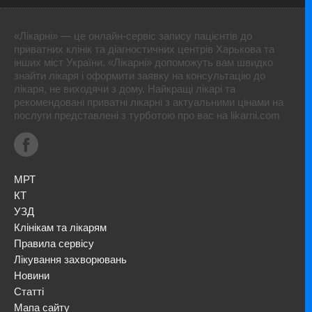
«Лікарні» — це онлайн-сервіс запису пацієнтів до
приватних клінік та діагностичних центрів Харькова та
інших міст України. «Лікарні» допоможуть вам швидко
знайти лікаря і оформити заявку на консультацію до
лікаря, не виходячи з дому. Найкращі лікарі та
рекомендовані приватні лікарні з актуальними цінами на
послуги представлені з турботою про вас на likarni.com
МРТ
КТ
УЗД
Клінікам та лікарям
Правила сервісу
Лікування захворювань
Новини
Статті
Мапа сайту