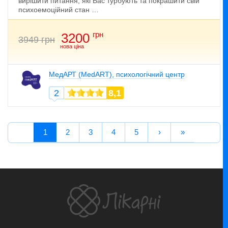
вирішити питання, які Вас турбують та покрашити свій
психоемоційний стан …
грн
3200
3949 грн
нова ціна
МедАРТ (MedART), психологічний центр
2
8,1
1
2
3
4
5
›
»