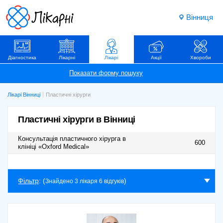
Вінниця
Діагностика
Лікарні
Лікарі
Акції
Хвороби
Лікарі Вінниці
Пластичні хірурги
Пластичні хірурги в Вінниці
Консультація пластичного хірурга в
600
клініці «Oxford Medical»
Фільтр
: (
)
Знайдено 3 лікаря 6 відгуків