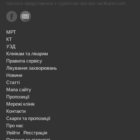
послуги представлені з турботою про вас на likarni.com
МРТ
КТ
УЗД
Клінікам та лікарям
Правила сервісу
Лікування захворювань
Новини
Статті
Мапа сайту
Пропозиції
Мережі клінік
Контакти
Скарги та пропозиції
Про нас
Увійти
Реєстрація
/
Питання та відповіді