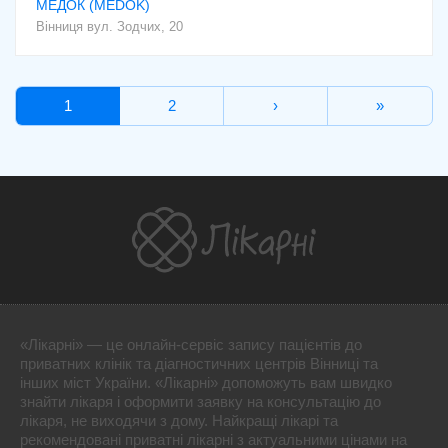
МЕДОК (MEDOK)
Вінниця
вул. Зодчих, 20
1
2
›
»
«Лікарні» — це онлайн-сервіс запису пацієнтів до
приватних клінік та діагностичних центрів Вінниці та
інших міст України. «Лікарні» допоможуть вам швидко
знайти лікаря і оформити заявку на консультацію до
лікаря, не виходячи з дому. Найкращі лікарі та
рекомендовані приватні лікарні з актуальними цінами на