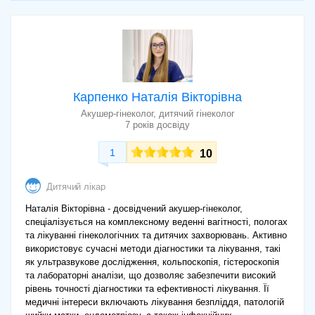
у динаміці захворювання протягом 7
днів після первинного огляду без
750
забору мазків) Експерт напрямку / лікар
з науковим ступенем в кліниці «МЕДОК
(MEDOK), медичний центр на Зодчих»
Повторна консультація вагітної лікарем-
акушер-гінекологом (контрольний огляд
у динаміці захворювання протягом 7
Карпенко Наталія Вікторівна
днів після первинного огляду без
750
Акушер-гінеколог, дитячий гінеколог
забору мазків) Експерт напрямку / лікар
7 років досвіду
з науковим ступенем в кліниці «МЕДОК
(MEDOK), медичний центр в Барі»
1
10
Повторна консультація вагітної лікарем-
акушер-гінекологом (контрольний огляд
у динаміці захворювання протягом 7
Дитячий лікар
днів після первинного огляду без
750
забору мазків) Експерт напрямку / лікар
Наталія Вікторівна - досвідчений акушер-гінеколог,
з науковим ступенем в кліниці «МЕДОК
спеціалізується на комплексному веденні вагітності, пологах
(MEDOK), медичний центр на Соборній»
та лікуванні гінекологічних та дитячих захворювань. Активно
Консультація лікаря-акушер-гінеколога
використовує сучасні методи діагностики та лікування, такі
в кліниці «Медичний центр Моє здоров'я
700
як ультразвукове дослідження, кольпоскопія, гістероскопія
на пр. Юності»
та лабораторні аналізи, що дозволяє забезпечити високий
Консультація лікаря-акушер-гінеколога
рівень точності діагностики та ефективності лікування. Її
в кліниці «Медичний центр Моє здоров'я
700
медичні інтереси включають лікування безпліддя, патологій
на Янгеля»