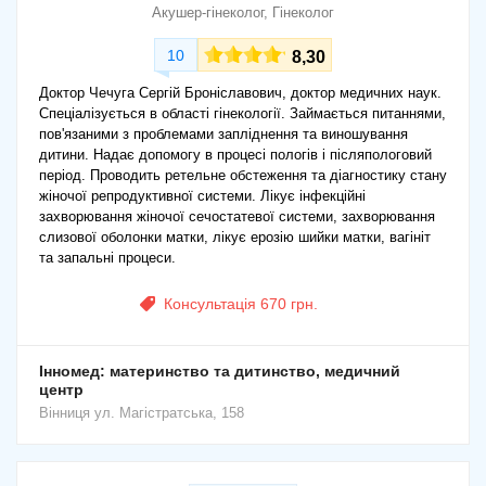
Акушер-гінеколог, Гінеколог
10
8,30
Доктор Чечуга Сергій Броніславович, доктор медичних наук.
Спеціалізується в області гінекології. Займається питаннями,
пов'язаними з проблемами запліднення та виношування
дитини. Надає допомогу в процесі пологів і післяпологовий
період. Проводить ретельне обстеження та діагностику стану
жіночої репродуктивної системи. Лікує інфекційні
захворювання жіночої сечостатевої системи, захворювання
слизової оболонки матки, лікує ерозію шийки матки, вагініт
та запальні процеси.
Консультація 670 грн.
Інномед: материнство та дитинство, медичний
центр
Вінниця
ул. Магістратська, 158