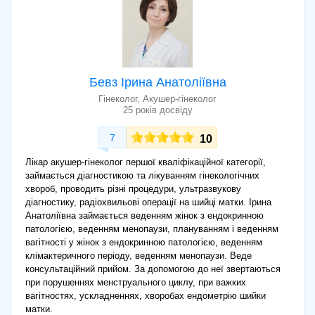
Бевз Ірина Анатоліївна
Гінеколог, Акушер-гінеколог
25 років досвіду
7
10
Лікар акушер-гінеколог першої кваліфікаційної категорії,
займається діагностикою та лікуванням гінекологічних
хвороб, проводить різні процедури, ультразвукову
діагностику, радіохвильові операції на шийці матки. Ірина
Анатоліївна займається веденням жінок з ендокринною
патологією, веденням менопаузи, плануванням і веденням
вагітності у жінок з ендокринною патологією, веденням
клімактеричного періоду, веденням менопаузи. Веде
консультаційний прийом. За допомогою до неї звертаються
при порушеннях менструального циклу, при важких
вагітностях, ускладненнях, хворобах ендометрію шийки
матки.