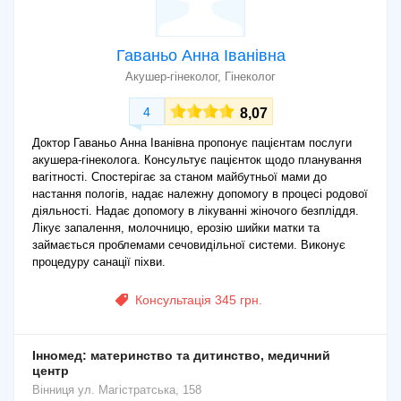
Гаваньо Анна Іванівна
Акушер-гінеколог, Гінеколог
4
8,07
Доктор Гаваньо Анна Іванівна пропонує пацієнтам послуги
акушера-гінеколога. Консультує пацієнток щодо планування
вагітності. Спостерігає за станом майбутньої мами до
настання пологів, надає належну допомогу в процесі родової
діяльності. Надає допомогу в лікуванні жіночого безпліддя.
Лікує запалення, молочницю, ерозію шийки матки та
займається проблемами сечовидільної системи. Виконує
процедуру санації піхви.
Консультація 345 грн.
Інномед: материнство та дитинство, медичний
центр
Вінниця
ул. Магістратська, 158