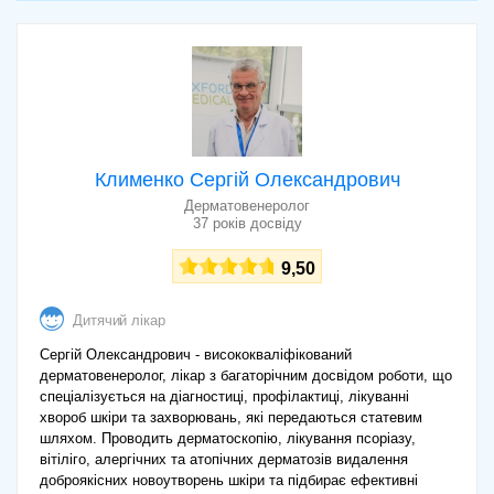
(MEDOK), медичний центр на Зодчих»
Консультація лікаря-
дерматовенеролога/трихолога (очна,
тривалість до 30 хв) Провідний
550
фахівець напрямку в кліниці «МЕДОК
(MEDOK), медичний центр в Барі»
Консультація лікаря-
дерматовенеролога/трихолога (очна,
Клименко Сергій Олександрович
тривалість до 30 хв) Провідний
550
фахівець напрямку в кліниці «МЕДОК
Дерматовенеролог
(MEDOK), медичний центр на Соборній»
37 років досвіду
9,50
Дитячий лікар
Сергій Олександрович - висококваліфікований
дерматовенеролог, лікар з багаторічним досвідом роботи, що
спеціалізується на діагностиці, профілактиці, лікуванні
хвороб шкіри та захворювань, які передаються статевим
шляхом. Проводить дерматоскопію, лікування псоріазу,
вітіліго, алергічних та атопічних дерматозів видалення
доброякісних новоутворень шкіри та підбирає ефективні