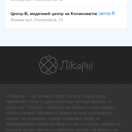
Центр-В
Центр-В, медичний центр на Космонавтів
Вінниця
вул. Космонавтів, 53
«Лікарні» — це онлайн-сервіс запису пацієнтів до
приватних клінік та діагностичних центрів Вінниці та
інших міст України. «Лікарні» допоможуть вам швидко
знайти лікаря і оформити заявку на консультацію до
лікаря, не виходячи з дому. Найкращі лікарі та
рекомендовані приватні лікарні з актуальними цінами на
послуги представлені з турботою про вас на likarni.com