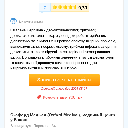
2
9,30
Дитячий лікар
Світлана Сергіївна - дерматовенеролог, трихолог,
дерматокосметолог, лікар з досвідом роботи, здійснює
діагностику та лікування широкого спектру шкірних проблем,
включаючи акне, псоріаз, екзему, грибкові інфекції, алергічні
дерматити, а також вірусні та бактеріальні захворювання
шкіри. Володіючи глибокими знаннями в галузі дерматології
та косметології,пропонує комплексні рішення для
найрізноманітніших проблем зі шкірою
Записатися на прийом
Останній запис був 2026-08-07
Консультація 700 грн.
Оксфорд Медікал (Oxford Medical), медичний центр
у Вінниці
Вінниця
вул. Пирогова, 34