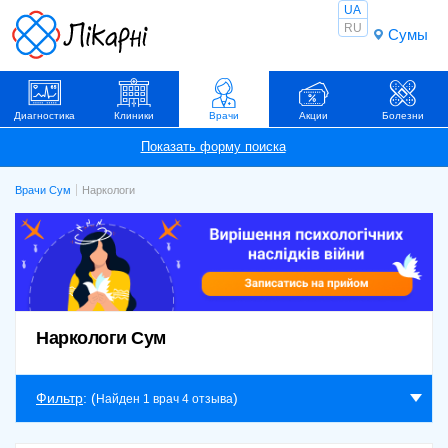
UA
RU
Сумы
Диагностика
Клиники
Врачи
Акции
Болезни
Врачи Сум
Наркологи
Наркологи Сум
Фильтр
: (
)
Найден 1 врач 4 отзыва