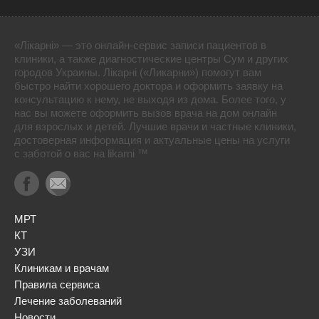
«Лікарні» — это онлайн-сервис записи пациентов в
клиники, а также диагностические центры Сум и других
городов Украины. Лікарні («Ликарни») помогут вам
быстро найти хорошего доктора и оформить заявку на
консультацию к нему, не выходя из дома. Более того, у
нас вы можете оформить вызов врача на дом онлайн
для взрослых и детей. Лучшие врачи и частные клиники,
достоверная информация и актуальные цены на услуги
с заботой о вас на likarni ™
МРТ
КТ
УЗИ
Клиникам и врачам
Правила сервиса
Лечение заболеваний
Новости