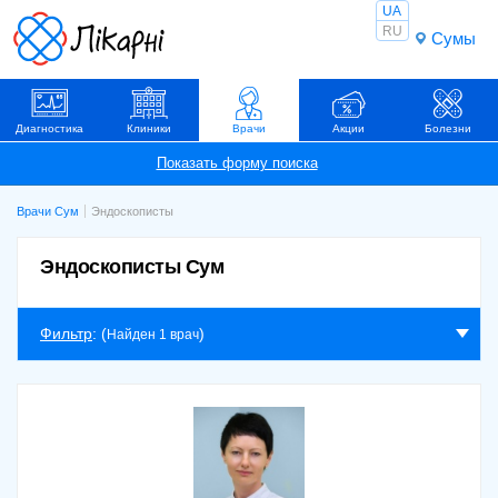
UA
RU
Сумы
Диагностика
Клиники
Врачи
Акции
Болезни
Врачи Сум
Эндоскописты
Эндоскописты Сум
Фильтр
: (
)
Найден 1 врач