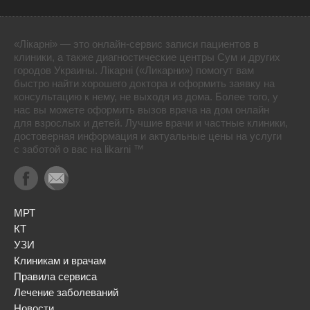
«Лікарні» — это онлайн-сервис записи пациентов в
клиники, а также диагностические центры Сум и других
городов Украины. Лікарні («Ликарни») помогут вам
быстро найти хорошего доктора и оформить заявку на
консультацию к нему, не выходя из дома. Более того, у
нас вы можете оформить вызов врача на дом онлайн
для взрослых и детей. Лучшие врачи и частные клиники,
достоверная информация и актуальные цены на услуги
с заботой о вас на likarni ™
МРТ
КТ
УЗИ
Клиникам и врачам
Правила сервиса
Лечение заболеваний
Новости