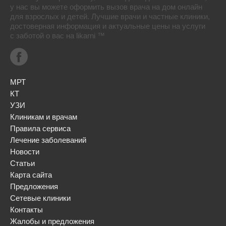
у нас вы можете оформить вызов врача на дом онлайн
для взрослых и детей. Лучшие врачи и частные клиники,
достоверная информация и актуальные цены на услуги
с заботой о вас на likarni ™
МРТ
КТ
УЗИ
Клиникам и врачам
Правила сервиса
Лечение заболеваний
Новости
Статьи
Карта сайта
Предложения
Сетевые клиники
Контакты
Жалобы и предложения