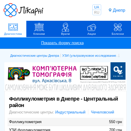
UA
Днепр
RU
Диагностика
Клиники
Врачи
Акции
Болезни
Диагностические центры Днепра
УЗИ (ультразвуковое исследование)
Фолли
Фолликулометрия в Днепре - Центральный
район
Диагностические центры:
Индустриальный
Чечеловский
Фолликулометрия
550 грн
УЗИ фолликулометрия
700 грн