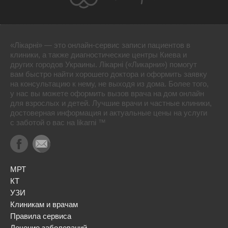
«Лікарні» — это онлайн-сервис записи пациентов в
клиники, а также диагностические центры Киева и
других городов Украины. Лікарні («Ликарни») помогут
вам быстро найти хорошего доктора и оформить заявку
на консультацию к нему, не выходя из дома. Более того,
у нас вы можете оформить вызов врача на дом онлайн
для взрослых и детей. Лучшие врачи и частные клиники,
достоверная информация и актуальные цены на услуги
с заботой о вас на likarni ™
МРТ
КТ
УЗИ
Клиникам и врачам
Правила сервиса
Лечение заболеваний