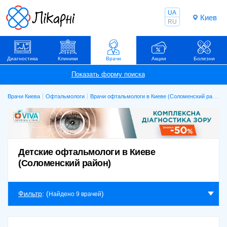
UA
Киев
RU
Диагностика
Клиники
Врачи
Акции
Болезни
Врачи Киева
Офтальмологи
Врачи офтальмологи в Киеве (Соломенский район)
Детские офтальмологи в Киеве
(Соломенский район)
Фильтр
: (
)
Найдено 9 врачей