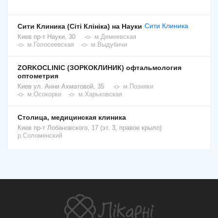
Сити Клиника
Сити Клиника (Сіті Клініка) на Науки
Киев
пр-т Науки, 30
м.Демеевская
м.Голосеевская
м.Выдубичи
ZORKOCLINIC (ЗОРКОКЛИНИК) офтальмология
оптометрия
Киев
ул. Анни Ахматовой, 35
м.Позняки
м.Осокорки
м.Харьковская
Столица, медицинская клиника
Киев
пр-т Лобановского, 17 (эт. 3, правое крыло)
р.Соломенский