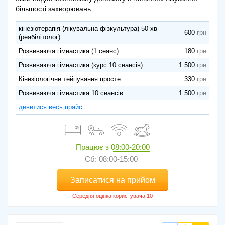
Повна або часткова недієздатність людини суттєво обмежує її
більшості захворювань.
повноцінне існування, свободу вибору та можливості, тому
лікарі цієї області медицини мають особливі вимоги по
кінезіотерапія (лікувальна фізкультура) 50 хв
600
відношенню до життя інвалідів або до пацієнтів із частковими
(реабілітолог)
порушеннями життєдіяльності. Всі типи реабілітації
Розвиваюча гімнастика (1 сеанс)
180
розглядають у взаємозв’язку.
Розвиваюча гімнастика (курс 10 сеансів)
1 500
Сайт likarni.com надає детальну інформацію про клініки
Кінезіологічне тейпування просте
330
Львова, в яких здійснюють прийом лікарі-реабілітологи.
Розвиваюча гімнастика 10 сеансів
1 500
дивитися весь прайс
Працює з
08:00-20:00
Сб: 08:00-15:00
Записатися на прийом