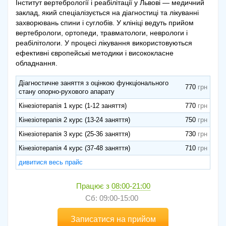
Інститут вертебрології і реабілітації у Львові — медичний
заклад, який спеціалізується на діагностиці та лікуванні
захворювань спини і суглобів. У клініці ведуть прийом
вертебрологи, ортопеди, травматологи, неврологи і
реабілітологи. У процесі лікування використовуються
ефективні європейські методики і висококласне
обладнання.
Діагностичне заняття з оцінкою функціонального
770
стану опорно-рухового апарату
Кінезіотерапія 1 курс (1-12 заняття)
770
Кінезіотерапія 2 курс (13-24 заняття)
750
Кінезіотерапія 3 курс (25-36 заняття)
730
Кінезіотерапія 4 курс (37-48 заняття)
710
дивитися весь прайс
Працює з
08:00-21:00
Сб: 09:00-15:00
Записатися на прийом