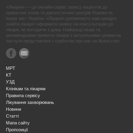
«Лікарні» — це онлайн-сервіс запису пацієнтів до
приватних клінік та діагностичних центрів Львова та
інших міст України. «Лікарні» допоможуть вам швидко
знайти лікаря і оформити заявку на консультацію до
лікаря, не виходячи з дому. Найкращі лікарі та
рекомендовані приватні лікарні з актуальними цінами на
послуги представлені з турботою про вас на likarni.com
МРТ
КТ
УЗД
Клінікам та лікарям
Правила сервісу
Лікування захворювань
Новини
Статті
Мапа сайту
Пропозиції