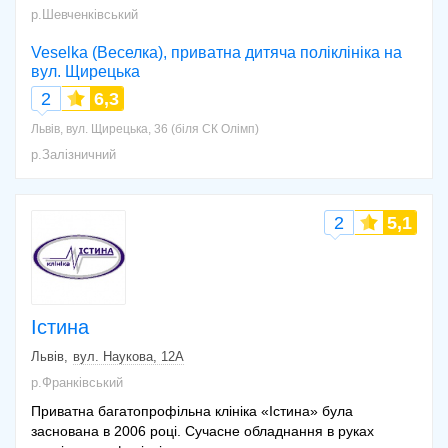
р.Шевченківський
Veselka (Веселка), приватна дитяча поліклініка на
вул. Щирецька
2
6,3
Львів, вул. Щирецька, 36 (біля СК Олімп)
р.Залізничний
2
5,1
Істина
Львів
вул. Наукова, 12А
р.Франківський
Приватна багатопрофільна клініка «Істина» була
заснована в 2006 році. Сучасне обладнання в руках