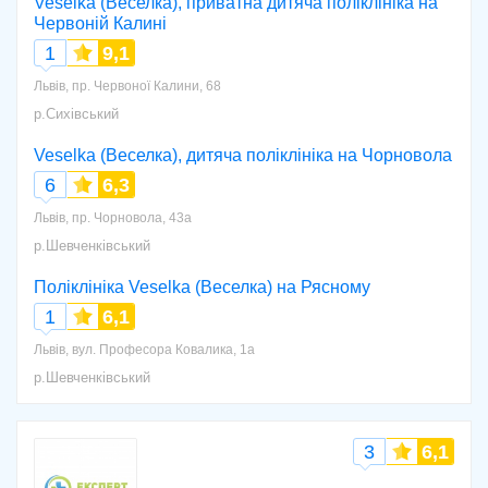
Veselka (Веселка), приватна дитяча поліклініка на
Червоній Калині
1
9,1
Львів, пр. Червоної Калини, 68
р.Сихівський
Veselka (Веселка), дитяча поліклініка на Чорновола
6
6,3
Львів, пр. Чорновола, 43а
р.Шевченківський
Поліклініка Veselka (Веселка) на Рясному
1
6,1
Львів, вул. Професора Ковалика, 1а
р.Шевченківський
3
6,1