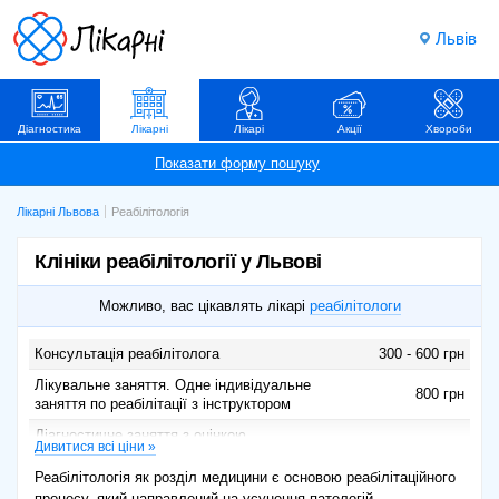
Львів
Діагностика
Лікарні
Лікарі
Акції
Хвороби
Лікарні Львова
Реабілітологія
Клініки реабілітології у Львові
Можливо, вас цікавлять лікарі
реабілітологи
Консультація реабілітолога
300 - 600 грн
Лікувальне заняття. Одне індивідуальне
800 грн
заняття по реабілітації з інструктором
Діагностичне заняття з оцінкою
Дивитися всі ціни »
функціонального стану опорно-рухового
770 грн
апарату
Реабілітологія як розділ медицини є основою реабілітаційного
процесу, який направлений на усунення патологій,