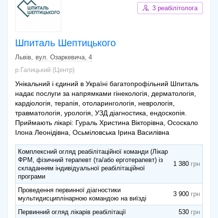
3 реабілітолога
Шпиталь Шептицького
Львів
вул. Озаркевича, 4
р.Галицький (Центр)
Унікальний і єдиний в Україні багатопрофільний Шпиталь
надає послуги за напрямками гінекологія, дерматологія,
кардіологія, терапія, отоларингологія, неврологія,
травматологія, урологія, УЗД діагностика, ендоскопія.
Приймають лікарі: Гураль Христина Вікторівна, Ососкало
Ілона Леонідівна, Осьміловська Ірина Василівна
Комплексний огляд реабілітаційної команди (Лікар
ФРМ, фізичний терапевт (та/або ерготерапевт) із
1 380
складанням індивідуальної реабілітаційної
програми
Проведення первинної діагностики
3 900
мультидисциплінарною командою на виїзді
Первинний огляд лікарів реабілітації
530