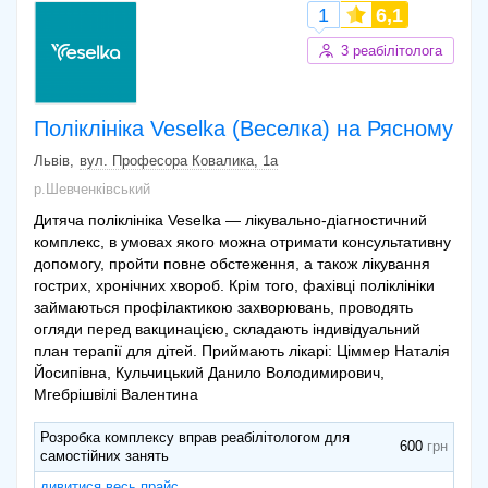
1
6,1
3 реабілітолога
Поліклініка Veselka (Веселка) на Рясному
Львів
вул. Професора Ковалика, 1а
р.Шевченківський
Дитяча поліклініка Veselka — лікувально-діагностичний
комплекс, в умовах якого можна отримати консультативну
допомогу, пройти повне обстеження, а також лікування
гострих, хронічних хвороб. Крім того, фахівці поліклініки
займаються профілактикою захворювань, проводять
огляди перед вакцинацією, складають індивідуальний
план терапії для дітей. Приймають лікарі: Ціммер Наталія
Йосипівна, Кульчицький Данило Володимирович,
Мгебрішвілі Валентина
Розробка комплексу вправ реабілітологом для
600
самостійних занять
дивитися весь прайс