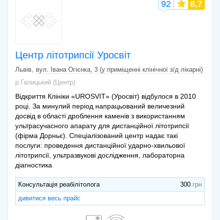
92
8,7
Центр літотрипсії Уросвіт
Львів
вул. Івана Огієнка, 3 (у приміщенні клінічної з/д лікарні)
р.Галицький (Центр)
Відкриття Клініки «UROSVIT» (Уросвіт) відбулося в 2010
році. За минулий період напрацьований величезний
досвід в області дроблення каменів з використанням
ультрасучасного апарату для дистанційної літотрипсії
(фірма Дорньє). Спеціалізований центр надає такі
послуги: проведення дистанційної ударно-хвильової
літотрипсії, ультразвукові дослідження, лабораторна
діагностика
Консультація реабілітолога
300
дивитися весь прайс