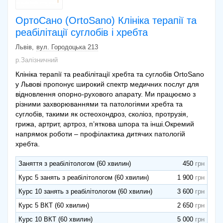
ОртоСано (OrtoSano) Клініка терапії та
реабілітації суглобів і хребта
Львів
вул. Городоцька 213
р.Залізничний
Клініка терапії та реабілітації хребта та суглобів OrtoSano
у Львові пропонує широкий спектр медичних послуг для
відновлення опорно-рухового апарату. Ми працюємо з
різними захворюваннями та патологіями хребта та
суглобів, такими як остеохондроз, сколіоз, протрузія,
грижа, артрит, артроз, п’яткова шпора та інші.Окремий
напрямок роботи – профілактика дитячих патологій
хребта.
Заняття з реабілітологом (60 хвилин)
450
Курс 5 занять з реабілітологом (60 хвилин)
1 900
Курс 10 занять з реабілітологом (60 хвилин)
3 600
Курс 5 ВКТ (60 хвилин)
2 650
Курс 10 ВКТ (60 хвилин)
5 000