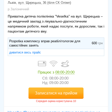
Львів
вул. Щирецька, 36 (біля СК Олімп)
р.Залізничний
Приватна дитяча поліклініка "Veselka" на вул. Щирецька –
це медичний заклад з лікувально-діагностичним
напрямком роботи, який надає послуги, як дорослим, так і
пацієнтам дитячого віку.
Розробка комплексу вправ реабілітологом для
600
самостійних занять
дивитися весь прайс
Працює з
08:00-20:00
Сб: 08:00-20:00
Нд: 09:00-20:00
Записатися на прийом