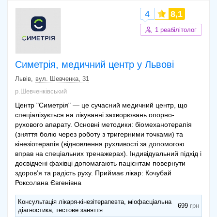
4
8,1
1 реабілітолог
Симетрія, медичний центр у Львові
Львів
вул. Шевченка, 31
р.Шевченківський
Центр "Симетрія" — це сучасний медичний центр, що
спеціалізується на лікуванні захворювань опорно-
рухового апарату. Основні методики: біомеханотерапія
(зняття болю через роботу з тригерними точками) та
кінезіотерапія (відновлення рухливості за допомогою
вправ на спеціальних тренажерах). Індивідуальний підхід і
досвідчені фахівці допомагають пацієнтам повернути
здоров’я та радість руху. Приймає лікар: Кочубай
Роксолана Євгенівна
Консультація лікаря-кінезітерапевта, міофасціальна
699
діагностика, тестове заняття