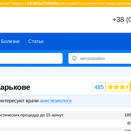
єнтів "Лікарні" є
БЕЗКОШТОВНИМ
для пацієнтів та не містить ніяких прихован
+38 (
Болезни
Статьи
Харькове
485
 интересуют врачи
анестезиологи
стических процедур до 15 минут
185
40