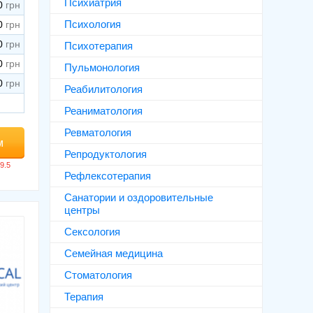
Психиатрия
0
Психология
0
0
Психотерапия
0
Пульмонология
0
Реабилитология
Реаниматология
Ревматология
м
Репродуктология
Рефлексотерапия
Санатории и оздоровительные
центры
Сексология
Семейная медицина
Стоматология
Терапия