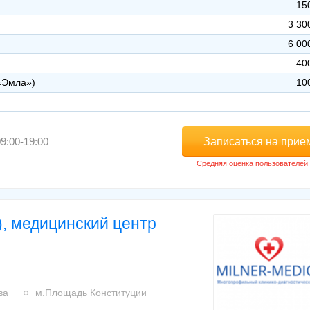
15
3 30
6 00
40
«Эмла»)
10
Записаться на прие
9:00-19:00
), медицинский центр
ва
м.Площадь Конституции