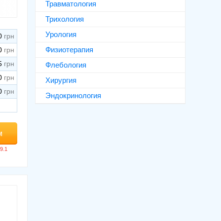
Травматология
Трихология
Урология
0
Физиотерапия
0
5
Флебология
0
Хирургия
0
Эндокринология
м