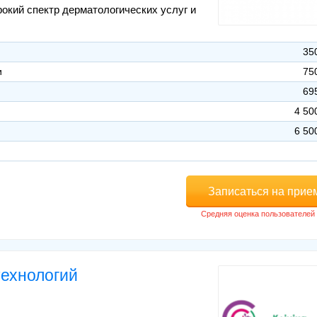
рокий спектр дерматологических услуг и
35
и
75
69
4 50
6 50
Записаться на прие
технологий