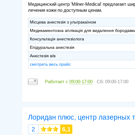
Медицинский центр 'Milner-Medical' предлагает ши
лечения кожи по доступным ценам.
Місцева анестезія з ультракаїном
Медикаментозна аплікація для видалення бородавк
Консультація анестезіолога
Епідуральна анестезія
Анестезія в/в
смотреть весь прайс
Работает с
09:00-17:00
Сб: 09:00-17:00
Лоридан плюс, центр лазерных 
2
6,1