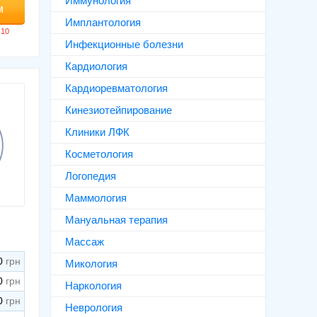
Иммунология
м
Имплантология
Инфекционные болезни
Кардиология
Кардиоревматология
Кинезиотейпирование
Клиники ЛФК
Косметология
Логопедия
Маммология
Мануальная терапия
Массаж
0
Микология
0
Наркология
0
Неврология