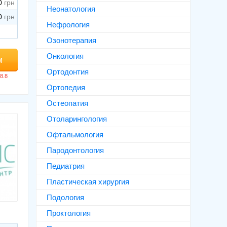
0
Неонатология
0
Нефрология
Озонотерапия
Онкология
м
Ортодонтия
Ортопедия
Остеопатия
Отоларингология
Офтальмология
Пародонтология
Педиатрия
Пластическая хирургия
Подология
Проктология