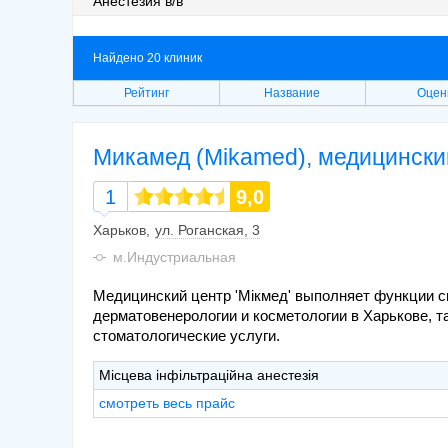
Анестезия в/в
Найдено 20 клиник
Рейтинг
Название
Оцен
Микамед (Mikamed), медицински
1
9,0
Харьков
ул. Роганская, 3
м.Индустриальная
Медицинский центр 'Мікмед' выполняет функции с
дерматовенерологии и косметологии в Харькове, 
стоматологические услуги.
Місцева інфільтраційна анестезія
смотреть весь прайс