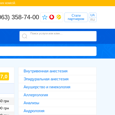
их комісій.
UA
063) 358-74-00
Стати
партнером
RU
Поиск услуги или клиники
Внутривенная анестезия
7,0
Эпидуральная анестезия
Акушерство и гинекология
Аллергология
0 грн
Анализы
0 грн
Андрология