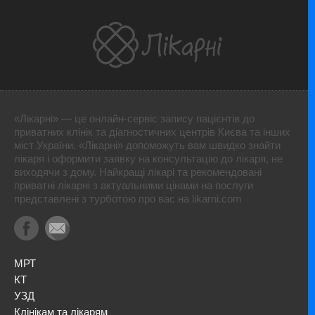
«Лікарні» — це онлайн-сервіс запису пацієнтів до
приватних клінік та діагностичних центрів Києва та інших
міст України. «Лікарні» допоможуть вам швидко знайти
лікаря і оформити заявку на консультацію до лікаря, не
виходячи з дому. Найкращі лікарі та рекомендовані
приватні лікарні з актуальними цінами на послуги
представлені з турботою про вас на likarni.com
МРТ
КТ
УЗД
Клінікам та лікарям