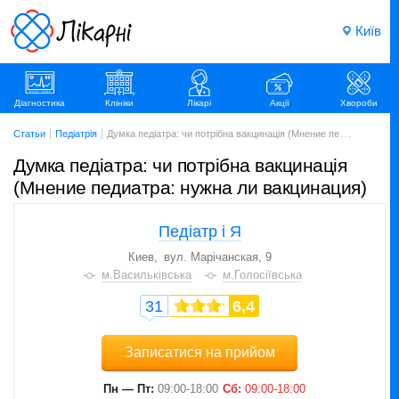
Київ
Діагностика
Клініки
Лікарі
Акції
Хвороби
Статьи
Педіатрія
Думка педіатра: чи потрібна вакцинація (Мнение педиатра: нужна ли вакцинация)
Думка педіатра: чи потрібна вакцинація
(Мнение педиатра: нужна ли вакцинация)
Педіатр і Я
Киев
вул. Марічанская, 9
м.Васильківська
м.Голосіївська
31
6,4
Записатися на прийом
Пн — Пт:
09:00-18:00
Сб:
09:00-18:00