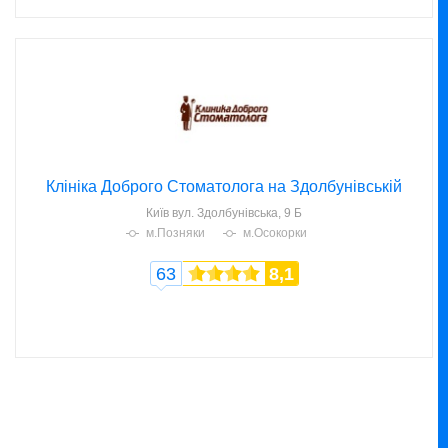
Клініка Доброго Стоматолога на Здолбунівській
Київ
вул. Здолбунівська, 9 Б
м.Позняки
м.Осокорки
63
8,1