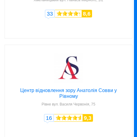
33
8,6
Центр відновлення зору Анатолія Совви у
Рівному
Рівне
вул. Василя Червонія, 75
16
9,3