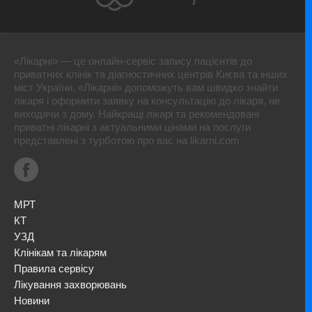
«Лікарні» — це онлайн-сервіс запису пацієнтів до
приватних клінік та діагностичних центрів Києва та інших
міст України. «Лікарні» допоможуть вам швидко знайти
лікаря і оформити заявку на консультацію до лікаря, не
виходячи з дому. Найкращі лікарі та рекомендовані
приватні лікарні з актуальними цінами на послуги
представлені з турботою про вас на likarni.com
МРТ
КТ
УЗД
Клінікам та лікарям
Правила сервісу
Лікування захворювань
Новини