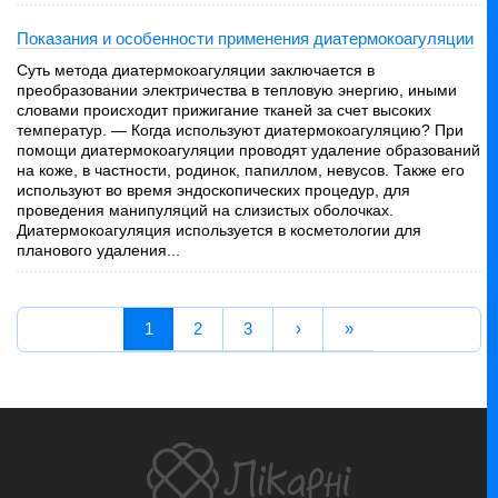
Показания и особенности применения диатермокоагуляции
Суть метода диатермокоагуляции заключается в
преобразовании электричества в тепловую энергию, иными
словами происходит прижигание тканей за счет высоких
температур. — Когда используют диатермокоагуляцию? При
помощи диатермокоагуляции проводят удаление образований
на коже, в частности, родинок, папиллом, невусов. Также его
используют во время эндоскопических процедур, для
проведения манипуляций на слизистых оболочках.
Диатермокоагуляция используется в косметологии для
планового удаления...
1
2
3
›
»