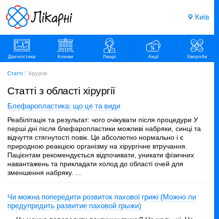
Київ
Діагностика
Клініки
Лікарі
Акції
Хвороби
Статті
Хірургія
Статті з області хірургії
Блефаропластика: що це та види
Реабілітація та результат: чого очікувати після процедури У
перші дні після блефаропластики можливі набряки, синці та
відчуття стягнутості повік. Це абсолютно нормально і є
природною реакцією організму на хірургічне втручання.
Пацієнтам рекомендується відпочивати, уникати фізичних
навантажень та прикладати холод до області очей для
зменшення набряку. ...
Чи можна попередити розвиток пахової грижі (Можно ли
предупредить развитие паховой грыжи)