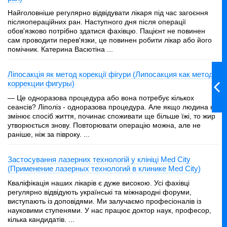
Найголовніше регулярно відвідувати лікаря під час загоєння
післяопераційних ран. Наступного дня після операції
обов'язково потрібно здатися фахівцю. Пацієнт не повинен
сам проводити перев'язки, це повинен робити лікар або його
помічник. Катерина Васютіна ...
Ліпосакція як метод корекції фігури (Липосакция как метод
коррекции фигуры)
— Це одноразова процедура або вона потребує кількох
сеансів? Ліполіз - одноразова процедура. Але якщо людина не
змінює спосіб життя, починає споживати ще більше їжі, то жир
утворюється знову. Повторювати операцію можна, але не
раніше, ніж за півроку. ...
Застосування лазерних технологій у клініці Med City
(Применение лазерных технологий в клинике Med City)
Кваліфікація наших лікарів є дуже високою. Усі фахівці
регулярно відвідують українські та міжнародні форуми,
виступають із доповідями. Ми залучаємо професіоналів із
науковими ступенями. У нас працює доктор наук, професор,
кілька кандидатів. ...