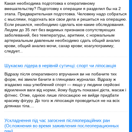
Какая необходима подготовка к оперативному
вмешательству? Подготовку к операции я разделил бы на 2
этапа. Предварительная подготовка. Человеку надо собраться
с мыслями, подогнать все свои дела и решиться на операцию.
Если решился, необходимо сделать кое-какие обследования.
Людям до 35 лет без видимых признаков сопутствующих
заболеваний, без температуры, аритмии, с нормальным
артериальным давленым необходимо сдать общий анализ
крови, общий анализ мочи, сахар крови; коагулограмму;
следует...
Шукаємо лідера в нерівній сутичці: спорт чи ліпосакція
Відразу після оперативного втручання ви не побачите тих
форм, які звикли бачити в глянцевих журналах. Відразу ж
згадаємо наш улюблений спорт — якщо у людини серйозні
відхилення ваги від норми, йому будуть показані дієта, масаж і
фітнес. Отже, однією лише ліпосакцією не вийде придбати
красиву фігуру. До того ж ліпосакція проводиться не на всіх
ділянках тіла....
Ускладнення під час загоєння післяопераційних ран
(Осложнения во время заживления послеоперационных
ран)