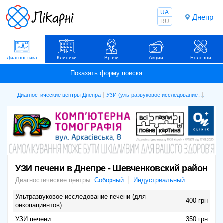
UA
Днепр
RU
Диагностика
Клиники
Врачи
Акции
Болезни
Диагностические центры Днепра
УЗИ (ультразвуковое исследование)
УЗИ п
УЗИ печени в Днепре - Шевченковский район
Диагностические центры:
Соборный
Индустриальный
Ультразвуковое исследование печени (для
400 грн
онкопациентов)
УЗИ печени
350 грн