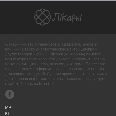
«Лікарні» — это онлайн-сервис записи пациентов в
клиники, а также диагностические центры Днепра и
других городов Украины. Лікарні («Ликарни») помогут
вам быстро найти хорошего доктора и оформить заявку
на консультацию к нему, не выходя из дома. Более того,
у нас вы можете оформить вызов врача на дом онлайн
для взрослых и детей. Лучшие врачи и частные клиники,
достоверная информация и актуальные цены на услуги
с заботой о вас на likarni ™
МРТ
КТ