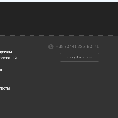
+38 (044) 222-80-71
врачам
info@likarni.com
олеваний
я
тветы