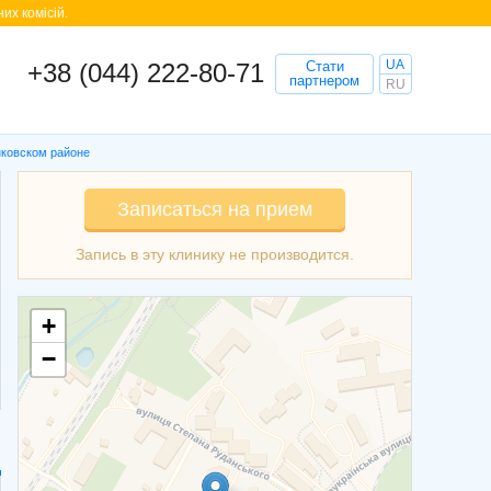
их комісій.
UA
+38 (044) 222-80-71
Стати
партнером
RU
нковском районе
Записаться на прием
+
−