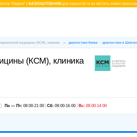
єнтів "Лікарні" є
БЕЗКОШТОВНИМ
для пацієнтів та не містить ніяких прихован
овременной медицины (КСМ), клиника
диагностики Киева
диагностики в Шевче
цины (КСМ), клиника
Пн — Пт:
08:00-21:00
Сб:
09:00-16:00
Вс:
09:00-14:00