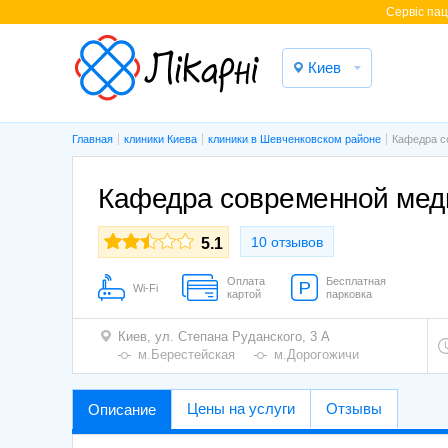
Cервіс паці
Киев
Главная
клиники Киева
клиники в Шевченковском районе
Кафедра с
Кафедра современной меди
10 отзывов
5.1
Оплата
Бесплатная
Wi-Fi
картой
парковка
Киев,
ул. Степана Руданского, 3 А
м.Берестейская
м.Дорогожичи
Цены на услуги
Отзывы
Описание