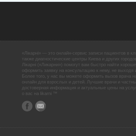
«Лікарні» — это онлайн-сервис записи пациентов в кл
также диагностические центры Киева и других городо
Лікарні («Ликарни») помогут вам быстро найти хороше
оформить заявку на консультацию к нему, не выходя 
Более того, у нас вы можете оформить вызов врача н
онлайн для взрослых и детей. Лучшие врачи и частны
достоверная информация и актуальные цены на услуг
о вас на likarni ™