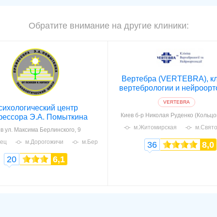
Обратите внимание на другие клиники:
Вертебра (VERTEBRA), к
вертебрологии и нейроорт
VERTEBRA
сихологический центр
Киев
б-р Николая Руденко (Кольцов
ессора Э.А. Помыткина
м.Житомирская
м.Свят
в
ул. Максима Берлинского, 9
ец
м.Дорогожичи
м.Берестейская
36
8,0
20
6,1