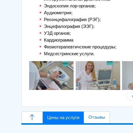
Эндоскопия лор-органов;
Аудиометрия;
Реоэнцефалография (РЭГ);
Энцефалография (ЭЭГ);
УЗД органов;
Кардиограмма
Физиотерапевтичсекие процедуры;
Медсестринские услуги.
Отзывы
Цены на услуги