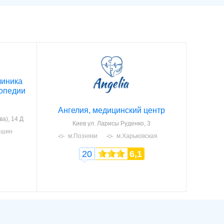
линика
опедии
Ангелия, медицинский центр
а), 14 Д
Киев
ул. Ларисы Руденко, 3
ошин
м.Позняки
м.Харьковская
20
6,1