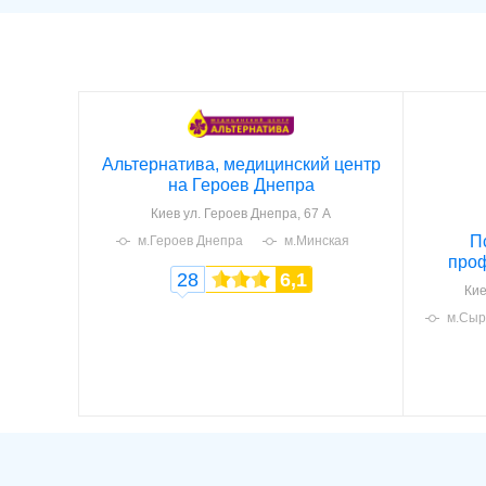
Альтернатива, медицинский центр
на Героев Днепра
Киев
ул. Героев Днепра, 67 А
П
м.Героев Днепра
м.Минская
проф
28
6,1
Кие
м.Сыр