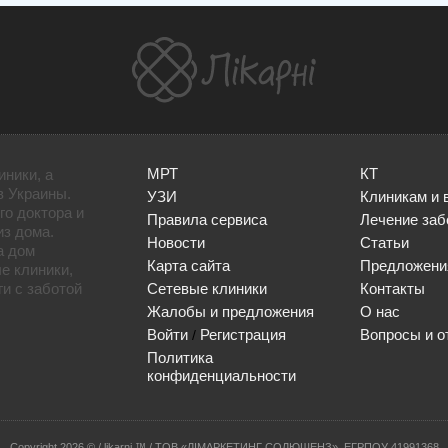
МРТ
КТ
иники, а
в Украины.
УЗИ
Клиникам и 
го доктора и
Правила сервиса
Лечение заб
из дома.
Новости
Статьи
а дом
Карта сайта
Предложени
е клиники,
и с заботой
Сетевые клиники
Контакты
Жалобы и предложения
О нас
Войти
Регистрация
Вопросы и о
/
Политика
конфиденциальности
Сopyright 2026 © / likarni ™ / ТОВ «ЛІМАРКЕТИНГ СОЛЮШЕНЗ», ЕГРПОУ 41991368