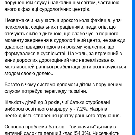
порушенням слуху і навколишнім світом, частиною
якого є фахівці сурдологічних центрів.
Незважаючи на участь широкого кола фахівців, у т.ч.
психологів, соціальних працівників, педагогів, що
оточують сім'ю з дитиною, що слабо чує, з першого
моменту звернення в сурдологічний центр, не завжди
вдається швидко подолати роками уявлення, що
формувалися в суспільстві. На жаль, за втрачений з
вини дорослих дорогоцінний час нереалізованих
можливостей ранньої реабілітації, діти розплачуються
згодом своєю долею..
Багато в чому система допомоги дітям з порушеним
слухом потребує перегляду та зміни.
Кількість дітей до 3 років, чиї батьки стурбовані
вибором освітнього маршруту - 7.2%. Назріла
необхідність створення центру раннього втручання.
Основна проблема батьків – “визначити” дитину в
дитячий садок та перший клас (54,3%). Чисельність