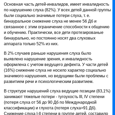
Основная часть детей-инвалидов, имеет инвалидность
по нарушению слуха (82%). У всех детей данной группы
были социально значимые потери слуха, т. е.
бинауральное снижение слуха не менее 56 Дб и
связанное с этим ограничение способности к общению
и обучению. Практически, все дети протезированые
бинаурально, но постоянно носят два слуховых
аппарата только 52% из них.
В 2% случаев раньше нарушения слуха было
выявлено нарушение зрения, и инвалидность
оформлена с учетом ведущего дефекта. У части детей
(16%) снижение слуха не носило характер социально
значимого нарушения, но ведущими были проблемы с
развитием речи и психологическим развитием.
В структуре нарушений слуха ведущие позиции (83,1%)
занимают тяжелые потери - тугоухость ІІІ, ІV степени
(потеря слуха от 56 до 90 Дб по Международной
классификации) и глухота (потеря слуха>91 Дб).
Снижение слуха І-ІІ степени в группе детей, составило