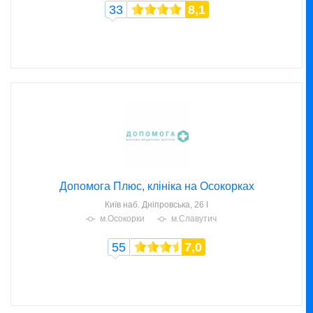
33
8,1
Допомога Плюс, клініка на Осокорках
Київ
наб. Дніпровська, 26 І
м.Осокорки
м.Славутич
55
7,0