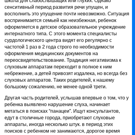
школа для слабослышащих или глухих. Однако
сенситивный период развития речи упущен, и
восполнить это упущение почти невозможно. Ситуация
воспринимается семьей как неизбежная, ребенок
оформляется в детское образовательное учреждение
интернатного типа. С этого момента специалисты
сурдологического центра видят его регулярно с
частотой 1 раз в 2 года строго по необходимости
оформления медицинских документов на
переосвидетельствование. Традиция негативизма к
слуховым аппаратам переходит в полное к ним
небрежение, а детей привозят издалека, но всегда без
слуховых аппаратов. Таких родителей, к нашему
большому сожалению, не менее одной трети.
Другая часть родителей, услышав впервые о том, что у
ребенка выявлено нарушение слуха, начинает
метаться в поисках “панацеи”. Ищут консультантов,
едут в столичные города, приобретают слуховые
аппараты, иногда несколько штук. в период этих
поисков с ребенком не занимаются, дорогое время