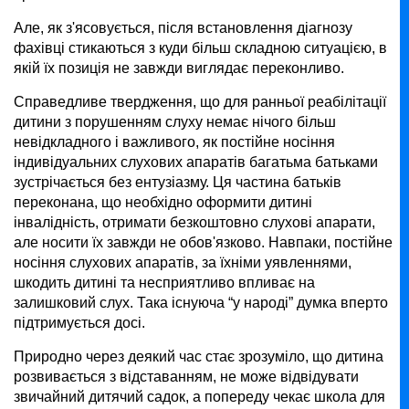
Але, як з'ясовується, після встановлення діагнозу
фахівці стикаються з куди більш складною ситуацією, в
якій їх позиція не завжди виглядає переконливо.
Справедливе твердження, що для ранньої реабілітації
дитини з порушенням слуху немає нічого більш
невідкладного і важливого, як постійне носіння
індивідуальних слухових апаратів багатьма батьками
зустрічається без ентузіазму. Ця частина батьків
переконана, що необхідно оформити дитині
інвалідність, отримати безкоштовно слухові апарати,
але носити їх завжди не обов'язково. Навпаки, постійне
носіння слухових апаратів, за їхніми уявленнями,
шкодить дитині та несприятливо впливає на
залишковий слух. Така існуюча “у народі” думка вперто
підтримується досі.
Природно через деякий час стає зрозуміло, що дитина
розвивається з відставанням, не може відвідувати
звичайний дитячий садок, а попереду чекає школа для