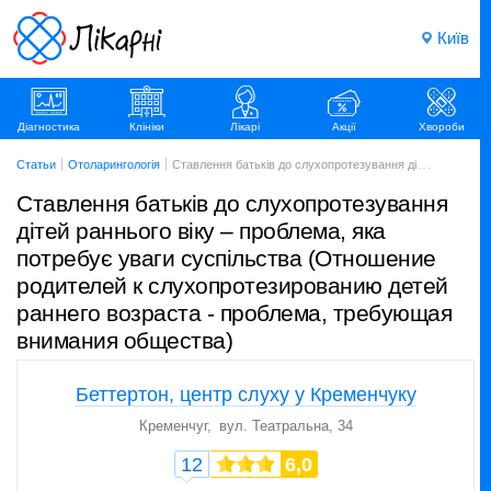
Київ
Діагностика
Клініки
Лікарі
Акції
Хвороби
Статьи
Отоларингологія
Ставлення батьків до слухопротезування дітей раннього віку – проблема, яка потребує уваги суспільства (Отношение родителей к слухопротезированию детей раннего возраста - проблема, требующая внимания общества)
Ставлення батьків до слухопротезування
дітей раннього віку – проблема, яка
потребує уваги суспільства (Отношение
родителей к слухопротезированию детей
раннего возраста - проблема, требующая
внимания общества)
Беттертон, центр слуху у Кременчуку
Кременчуг
вул. Театральна, 34
12
6,0