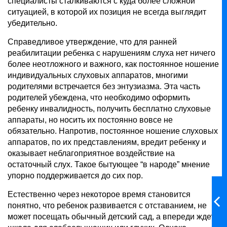
специалисты сталкиваются с куда более сложной
ситуацией, в которой их позиция не всегда выглядит
убедительно.
Справедливое утверждение, что для ранней
реабилитации ребенка с нарушениям слуха нет ничего
более неотложного и важного, как постоянное ношение
индивидуальных слуховых аппаратов, многими
родителями встречается без энтузиазма. Эта часть
родителей убеждена, что необходимо оформить
ребенку инвалидность, получить бесплатно слуховые
аппараты, но носить их постоянно вовсе не
обязательно. Напротив, постоянное ношение слуховых
аппаратов, по их представлениям, вредит ребенку и
оказывает неблагоприятное воздействие на
остаточный слух. Такое бытующее “в народе” мнение
упорно поддерживается до сих пор.
Естественно через некоторое время становится
понятно, что ребенок развивается с отставанием, не
может посещать обычный детский сад, а впереди ждет