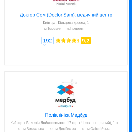
Доктор Сем (Doctor Sam), медичний центр
Київ
вул. Кільцева дорога, 1
м.Теремки
м.Іподром
192
9,2
Поліклініка Медбуд
Київ
пр-т Валерія Лобановського, 17 (пр-т Червонозоряний), 1 поверх
м.Вокзальна
м.Деміївська
м.Олімпійська