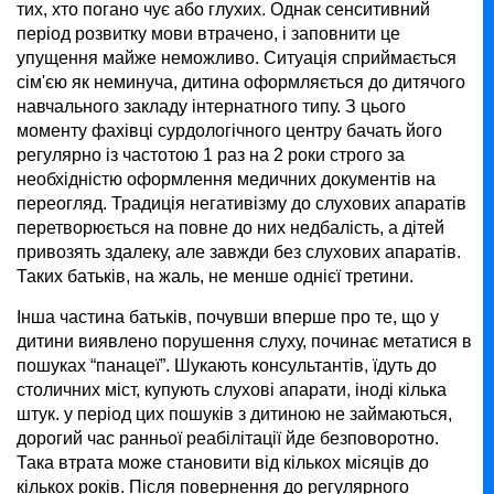
тих, хто погано чує або глухих. Однак сенситивний
період розвитку мови втрачено, і заповнити це
упущення майже неможливо. Ситуація сприймається
сім'єю як неминуча, дитина оформляється до дитячого
навчального закладу інтернатного типу. З цього
моменту фахівці сурдологічного центру бачать його
регулярно із частотою 1 раз на 2 роки строго за
необхідністю оформлення медичних документів на
переогляд. Традиція негативізму до слухових апаратів
перетворюється на повне до них недбалість, а дітей
привозять здалеку, але завжди без слухових апаратів.
Таких батьків, на жаль, не менше однієї третини.
Інша частина батьків, почувши вперше про те, що у
дитини виявлено порушення слуху, починає метатися в
пошуках “панацеї”. Шукають консультантів, їдуть до
столичних міст, купують слухові апарати, іноді кілька
штук. у період цих пошуків з дитиною не займаються,
дорогий час ранньої реабілітації йде безповоротно.
Така втрата може становити від кількох місяців до
кількох років. Після повернення до регулярного