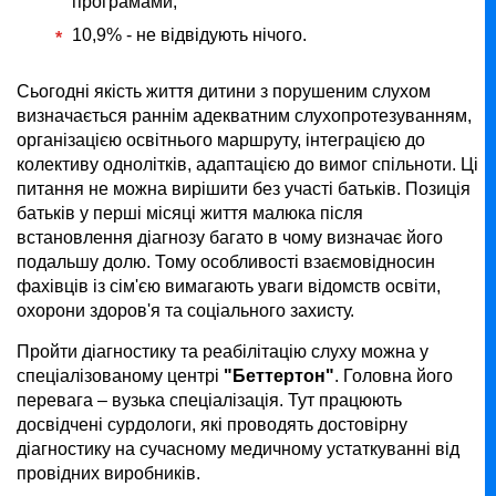
програмами;
10,9% - не відвідують нічого.
Сьогодні якість життя дитини з порушеним слухом
визначається раннім адекватним слухопротезуванням,
організацією освітнього маршруту, інтеграцією до
колективу однолітків, адаптацією до вимог спільноти. Ці
питання не можна вирішити без участі батьків. Позиція
батьків у перші місяці життя малюка після
встановлення діагнозу багато в чому визначає його
подальшу долю. Тому особливості взаємовідносин
фахівців із сім'єю вимагають уваги відомств освіти,
охорони здоров'я та соціального захисту.
Пройти діагностику та реабілітацію слуху можна у
спеціалізованому центрі
"Беттертон"
. Головна його
перевага – вузька спеціалізація. Тут працюють
досвідчені сурдологи, які проводять достовірну
діагностику на сучасному медичному устаткуванні від
провідних виробників.