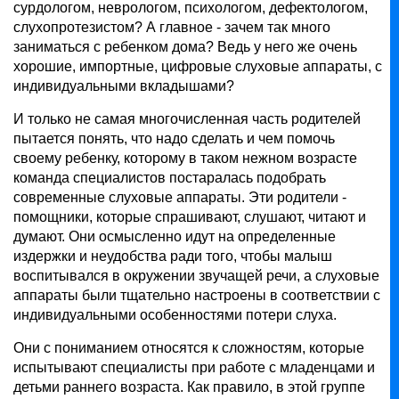
сурдологом, неврологом, психологом, дефектологом,
слухопротезистом? А главное - зачем так много
заниматься с ребенком дома? Ведь у него же очень
хорошие, импортные, цифровые слуховые аппараты, с
индивидуальными вкладышами?
И только не самая многочисленная часть родителей
пытается понять, что надо сделать и чем помочь
своему ребенку, которому в таком нежном возрасте
команда специалистов постаралась подобрать
современные слуховые аппараты. Эти родители -
помощники, которые спрашивают, слушают, читают и
думают. Они осмысленно идут на определенные
издержки и неудобства ради того, чтобы малыш
воспитывался в окружении звучащей речи, а слуховые
аппараты были тщательно настроены в соответствии с
индивидуальными особенностями потери слуха.
Они с пониманием относятся к сложностям, которые
испытывают специалисты при работе с младенцами и
детьми раннего возраста. Как правило, в этой группе