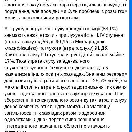
зниження слуху не мало характер соціально значущого
порушення, але провідними були проблеми з розвитком
мови та психологічним розвитком.
У структурі порушень слуху провідні позиції (83,1%)
займають важкі втрати - приглухуватість ІІІ, ІV ступеня
(втрата слуху від 56 до 90 Дб за Міжнародною
класифікацією) та глухота (втрата слуху) 91 Дб.
Зниження слуху І-ІІ ступеня у групі дітей склало майже
17%. Така втрата слуху за адекватного
слухопротезування, безумовно, дозволяє дітям
навчатися в інших освітніх закладах. Значним резервом
для розвитку інтегративного навчання є 29,5% дітей, які
мають ІІІ ступінь втрати слуху: за дотримання тих самих
умов – адекватного раннього слухопротезування. При
збереженні інтелектуального розвитку такі втрати слуху
добре компенсуються, і діти можуть навчатися у
загальноосвітніх закладах разом із здоровими
однолітками. Однак перспектива розширення
інтегративного навчання в області не знаходить