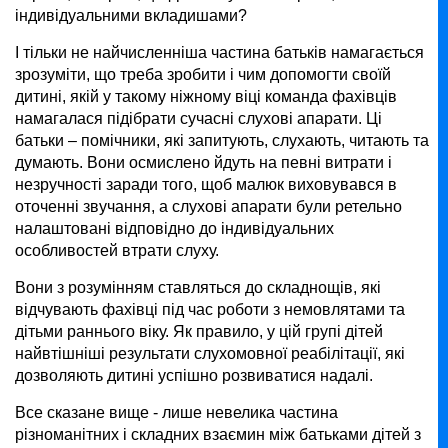
індивідуальними вкладишами?
І тільки не найчисленніша частина батьків намагається
зрозуміти, що треба зробити і чим допомогти своїй
дитині, якій у такому ніжному віці команда фахівців
намагалася підібрати сучасні слухові апарати. Ці
батьки – помічники, які запитують, слухають, читають та
думають. Вони осмислено йдуть на певні витрати і
незручності заради того, щоб малюк виховувався в
оточенні звучання, а слухові апарати були ретельно
налаштовані відповідно до індивідуальних
особливостей втрати слуху.
Вони з розумінням ставляться до складнощів, які
відчувають фахівці під час роботи з немовлятами та
дітьми раннього віку. Як правило, у цій групі дітей
найвтішніші результати слухомовної реабілітації, які
дозволяють дитині успішно розвиватися надалі.
Все сказане вище - лише невелика частина
різноманітних і складних взаємин між батьками дітей з