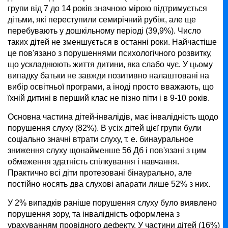
групи від 7 до 14 років значною мірою підтримується
дітьми, які переступили семирічний рубіж, але ще
перебувають у дошкільному періоді (39,9%). Число
таких дітей не зменшується в останні роки. Найчастіше
це пов'язано з порушеннями психологічного розвитку,
що ускладнюють життя дитини, яка слабо чує. У цьому
випадку батьки не завжди позитивно налаштовані на
вибір освітньої програми, а іноді просто вважають, що
їхній дитині в перший клас не пізно піти і в 9-10 років.
Основна частина дітей-інвалідів, має інвалідність щодо
порушення слуху (82%). В усіх дітей цієї групи були
соціально значні втрати слуху, т. е. бинауральное
зниження слуху щонайменше 56 Дб і пов'язані з цим
обмеження здатність спілкування і навчання.
Практично всі діти протезовані бінаурально, але
постійно носять два слухові апарати лише 52% з них.
У 2% випадків раніше порушення слуху було виявлено
порушення зору, та інвалідність оформлена з
урахуванням провідного дефекту. У частини дітей (16%)