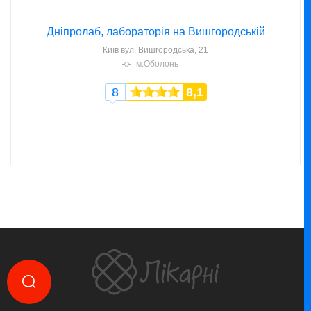
Дніпролаб, лабораторія на Вишгородській
Київ
вул. Вишгородська, 21
м.Оболонь
8
8,1