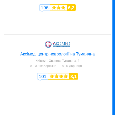
196
6,2
Аксімед, центр неврології на Туманяна
Київ
вул. Ованеса Туманяна, 3
м.Лівобережна
м.Дарниця
101
8,1