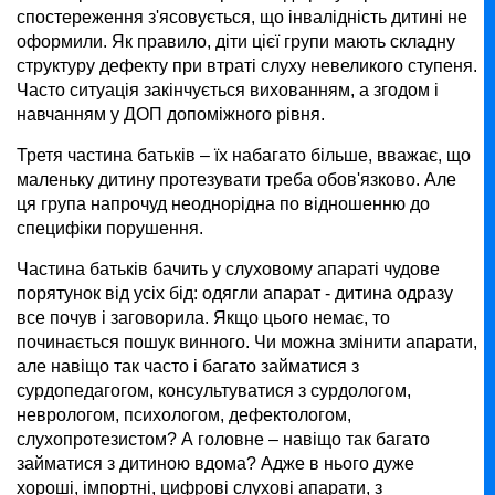
спостереження з'ясовується, що інвалідність дитині не
оформили. Як правило, діти цієї групи мають складну
структуру дефекту при втраті слуху невеликого ступеня.
Часто ситуація закінчується вихованням, а згодом і
навчанням у ДОП допоміжного рівня.
Третя частина батьків – їх набагато більше, вважає, що
маленьку дитину протезувати треба обов'язково. Але
ця група напрочуд неоднорідна по відношенню до
специфіки порушення.
Частина батьків бачить у слуховому апараті чудове
порятунок від усіх бід: одягли апарат - дитина одразу
все почув і заговорила. Якщо цього немає, то
починається пошук винного. Чи можна змінити апарати,
але навіщо так часто і багато займатися з
сурдопедагогом, консультуватися з сурдологом,
неврологом, психологом, дефектологом,
слухопротезистом? А головне – навіщо так багато
займатися з дитиною вдома? Адже в нього дуже
хороші, імпортні, цифрові слухові апарати, з