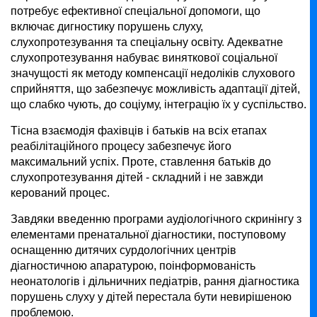
потребує ефективної спеціальної допомоги, що
включає дигностику порушень слуху,
слухопротезування та спеціальну освіту. Адекватне
слухопротезування набуває виняткової соціальної
значущості як методу компенсації недоліків слухового
сприйняття, що забезпечує можливість адаптації дітей,
що слабко чують, до соціуму, інтеграцію їх у суспільство.
Тісна взаємодія фахівців і батьків на всіх етапах
реабілітаційного процесу забезпечує його
максимальний успіх. Проте, ставлення батьків до
слухопротезування дітей - складний і не завжди
керований процес.
Завдяки введенню програми аудіологічного скринінгу з
елементами пренатальної діагностики, поступовому
оснащенню дитячих сурдологічних центрів
діагностичною апаратурою, поінформованість
неонатологів і дільничних педіатрів, рання діагностика
порушень слуху у дітей перестала бути невирішеною
проблемою.