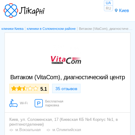
UA
RU
Киев
клиники Киева
клиники в Соломенском районе
Витаком (VitaCom), диагностический центр
Витаком (VitaCom), диагностический центр
35 отзывов
5.1
Бесплатная
Wi-Fi
парковка
Киев,
ул. Соломенская, 17 (Киевская КБ №4 Корпус №1, в
рентгенотделении)
м.Вокзальная
м.Олимпийская