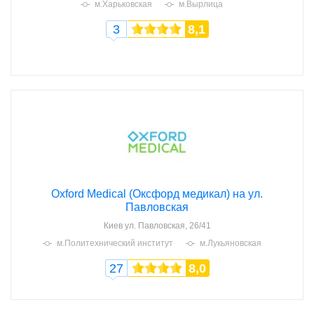
м.Харьковская
м.Вырлица
3
8,1
Oxford Medical (Оксфорд медикал) на ул.
Павловская
Киев
ул. Павловская, 26/41
м.Политехнический институт
м.Лукьяновская
27
8,0