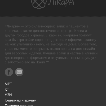
«Лікарні» — это онлайн-сервис записи пациентов в
клиники, а также диагностические центры Киева и
других городов Украины. Лікарні («Ликарни») помогут
вам быстро найти хорошего доктора и оформить заявку
на консультацию к нему, не выходя из дома. Более того,
у нас вы можете оформить вызов врача на дом онлайн
для взрослых и детей. Лучшие врачи и частные клиники,
достоверная информация и актуальные цены на услуги
с заботой о вас на likarni ™
МРТ
КТ
УЗИ
Клиникам и врачам
Правила сервиса