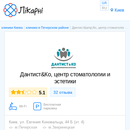
UA
RU
Киев
клиники Киева
клиники в Печерском районе
Дантист&amp;Ко, центр стоматологии и эстетики
Дантист&Ко, центр стоматологии и
эстетики
32 отзыва
5.1
Бесплатная
Wi-Fi
парковка
Киев,
ул. Евгения Коновальца, 44 Б (эт. 4)
м.Печерская
м.Зверинецкая