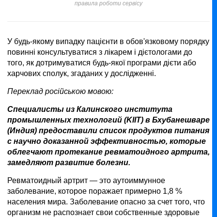
правила роботи сервісу
У будь-якому випадку пацієнти в обов'язковому порядку
повинні консультуватися з лікарем і дієтологами до
того, як дотримуватися будь-якої програми дієти або
харчових сполук, згаданих у дослідженні.
Переклад російською мовою:
Специалисты из Калинского института
промышленных технологий (KIIT) в Бхубанешваре
(Индия) предоставили список продуктов питания
с научно доказанной эффективностью, которые
облегчают протекание ревматоидного артрита,
замедляют развитие болезни.
Ревматоидный артрит — это аутоиммунное
заболевание, которое поражает примерно 1,8 %
населения мира. Заболевание опасно за счет того, что
организм не распознает свои собственные здоровые