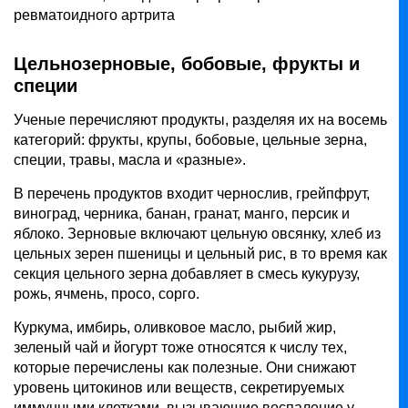
ревматоидного артрита
Цельнозерновые, бобовые, фрукты и
специи
Ученые перечисляют продукты, разделяя их на восемь
категорий: фрукты, крупы, бобовые, цельные зерна,
специи, травы, масла и «разные».
В перечень продуктов входит чернослив, грейпфрут,
виноград, черника, банан, гранат, манго, персик и
яблоко. Зерновые включают цельную овсянку, хлеб из
цельных зерен пшеницы и цельный рис, в то время как
секция цельного зерна добавляет в смесь кукурузу,
рожь, ячмень, просо, сорго.
Куркума, имбирь, оливковое масло, рыбий жир,
зеленый чай и йогурт тоже относятся к числу тех,
которые перечислены как полезные. Они снижают
уровень цитокинов или веществ, секретируемых
иммунными клетками, вызывающие воспаление у