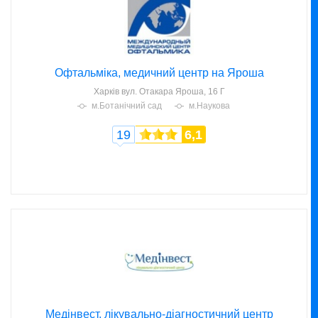
Офтальміка, медичний центр на Яроша
Харків
вул. Отакара Яроша, 16 Г
м.Ботанічний сад
м.Наукова
19
6,1
Медінвест, лікувально-діагностичний центр