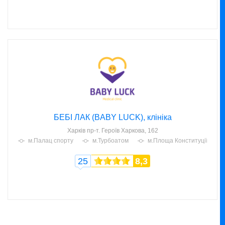
БЕБІ ЛАК (BABY LUCK), клініка
Харків
пр-т. Героїв Харкова, 162
м.Палац спорту
м.Турбоатом
м.Площа Конституції
25
8,3