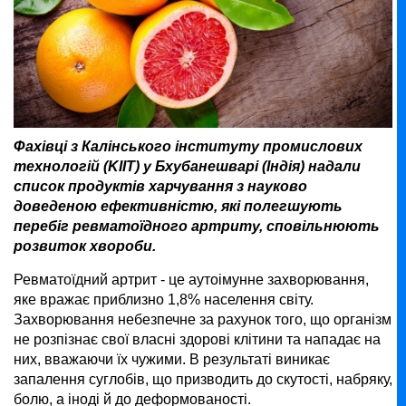
Фахівці з Калінського інституту промислових
технологій (KIIT) у Бхубанешварі (Індія) надали
список продуктів харчування з науково
доведеною ефективністю, які полегшують
перебіг ревматоїдного артриту, сповільнюють
розвиток хвороби.
Ревматоїдний артрит - це аутоімунне захворювання,
яке вражає приблизно 1,8% населення світу.
Захворювання небезпечне за рахунок того, що організм
не розпізнає свої власні здорові клітини та нападає на
них, вважаючи їх чужими. В результаті виникає
запалення суглобів, що призводить до скутості, набряку,
болю, а іноді й до деформованості.