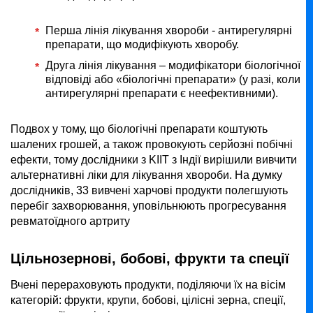
Перша лінія лікування хвороби - антирегулярні
препарати, що модифікують хворобу.
Друга лінія лікування – модифікатори біологічної
відповіді або «біологічні препарати» (у разі, коли
антирегулярні препарати є неефективними).
Подвох у тому, що біологічні препарати коштують
шалених грошей, а також провокують серйозні побічні
ефекти, тому дослідники з KIIT з Індії вирішили вивчити
альтернативні ліки для лікування хвороби. На думку
дослідників, 33 вивчені харчові продукти полегшують
перебіг захворювання, уповільнюють прогресування
ревматоїдного артриту
Цільнозернові, бобові, фрукти та спеції
Вчені перераховують продукти, поділяючи їх на вісім
категорій: фрукти, крупи, бобові, цілісні зерна, спеції,