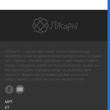
«Лікарні» — це онлайн-сервіс запису пацієнтів до
приватних клінік та діагностичних центрів Києва та інших
міст України. «Лікарні» допоможуть вам швидко знайти
лікаря і оформити заявку на консультацію до лікаря, не
виходячи з дому. Найкращі лікарі та рекомендовані
приватні лікарні з актуальними цінами на послуги
представлені з турботою про вас на likarni.com
МРТ
КТ