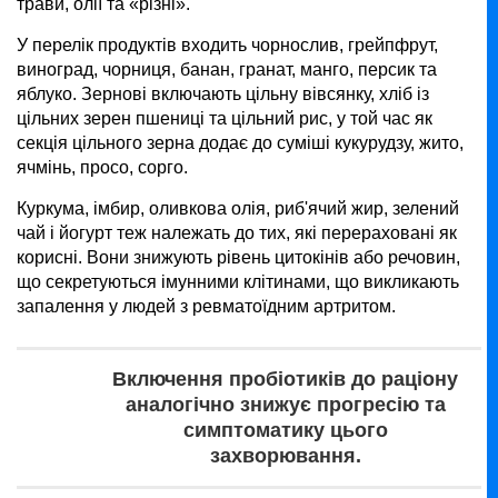
трави, олії та «різні».
У перелік продуктів входить чорнослив, грейпфрут,
виноград, чорниця, банан, гранат, манго, персик та
яблуко. Зернові включають цільну вівсянку, хліб із
цільних зерен пшениці та цільний рис, у той час як
секція цільного зерна додає до суміші кукурудзу, жито,
ячмінь, просо, сорго.
Куркума, імбир, оливкова олія, риб'ячий жир, зелений
чай і йогурт теж належать до тих, які перераховані як
корисні. Вони знижують рівень цитокінів або речовин,
що секретуються імунними клітинами, що викликають
запалення у людей з ревматоїдним артритом.
Включення пробіотиків до раціону
аналогічно знижує прогресію та
симптоматику цього
захворювання.