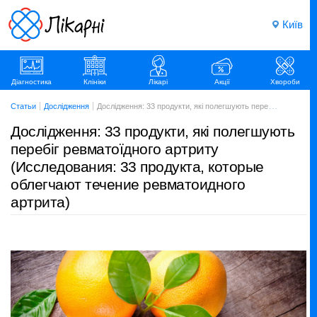
Київ
Діагностика
Клініки
Лікарі
Акції
Хвороби
Статьи
Дослідження
Дослідження: 33 продукти, які полегшують перебіг ревматоїдного артриту (Исследования: 33 продукта, которые облегчают течение ревматоидного артрита)
Дослідження: 33 продукти, які полегшують
перебіг ревматоїдного артриту
(Исследования: 33 продукта, которые
облегчают течение ревматоидного
артрита)