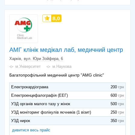
8,0
АМГ клінік медікал лаб, медичний центр
Харків
вул. Юри Зойфера, 6
м.Університет
м.Наукова
Багатопрофільний медичний центр "AMG clinic"
Електрокардіограма
200
Електроенцефалографія (ЕЕГ)
600
УЗД органів малого тазу у жінок
500
УЗД моніторинг фолікулів яєчників (1 візит)
250
УЗД нирок
350
дивитися весь прайс