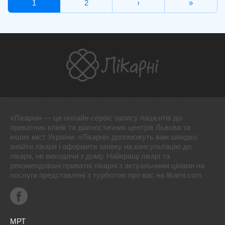
1
2
›
»
«Лікарні» — це онлайн-сервіс запису пацієнтів до
приватних клінік та діагностичних центрів Львова та
інших міст України. «Лікарні» допоможуть вам швидко
знайти лікаря і оформити заявку на консультацію до
лікаря, не виходячи з дому. Найкращі лікарі та
рекомендовані приватні лікарні з актуальними цінами на
послуги представлені з турботою про вас на likarni.com
МРТ