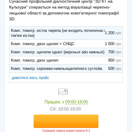
Сучасний профільний діагностичний центр "3D КТ на
Культури" спирається на метод візуалізації черепно-
лицьової області за допомогою комп'ютерної томографії
3D.
Комп. томогр. кісток черепа (не входить потилична і
1 200
тім'яні кістки)
Комп. томогр. двох щелеп + СНЩС
1 000
Комп. томогр. щелепи однієї (верхньої або нижньої)
700
Комп. томогр. двох щелеп
950
Комп. томогр. скронево-нижньощелепного суглоба
500
дивитися весь прайс
Працює з
09:00-18:00
Сб: 10:00-16:00