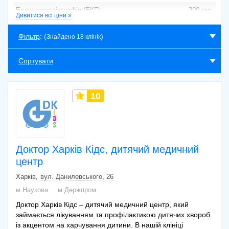
Електрокардіографія (ЕКГ)
300 грн.
Дивитися всі ціни »
Кольпоскопія
600 грн.
Фільтр
: (
)
Знайдено 18 клінік
УЗД органів малого тазу
600 грн.
Дуплексне сканування артерій та вен
420 грн.
Сортувати
кінцівок
10
Доктор Харків Кідс, дитячий медичний
центр
Харків
вул. Данилевського, 26
м.Наукова
м.Держпром
Доктор Харків Кідс – дитячий медичний центр, який
займається лікуванням та профілактикою дитячих хвороб
із акцентом на харчування дитини. В нашій клініці