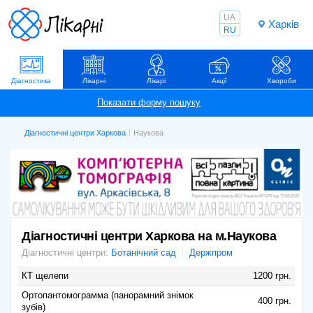
UA
Харків
RU
Діагностика
Лікарні
Лікарі
Акції
Хвороби
Діагностичні центри Харкова
Наукова
Діагностичні центри Харкова на м.Наукова
Діагностичні центри:
Ботанічний сад
Держпром
КТ щелепи
1200 грн.
Ортопантомограмма (панорамний знімок
400 грн.
зубів)