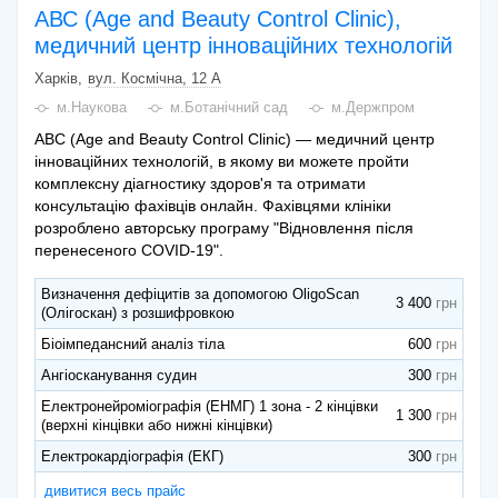
АВС (Age and Beauty Control Clinic),
медичний центр інноваційних технологій
Харків
вул. Космічна, 12 А
м.Наукова
м.Ботанічний сад
м.Держпром
АВС (Age and Beauty Control Clinic) — медичний центр
інноваційних технологій, в якому ви можете пройти
комплексну діагностику здоров'я та отримати
консультацію фахівців онлайн. Фахівцями клініки
розроблено авторську програму "Відновлення після
перенесеного COVID-19".
Визначення дефіцитів за допомогою OligoScan
3 400
(Олігоскан) з розшифровкою
Біоімпедансний аналіз тіла
600
Ангіосканування судин
300
Електронейроміографія (ЕНМГ) 1 зона - 2 кінцівки
1 300
(верхні кінцівки або нижні кінцівки)
Електрокардіографія (ЕКГ)
300
дивитися весь прайс