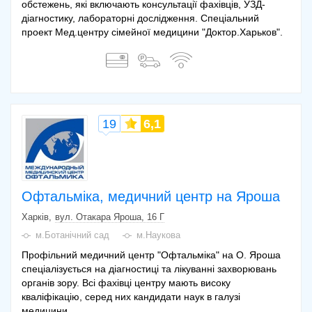
обстежень, які включають консультації фахівців, УЗД-
діагностику, лабораторні дослідження. Спеціальний
проект Мед.центру сімейної медицини "Доктор.Харьков".
19
6,1
Офтальміка, медичний центр на Яроша
Харків
вул. Отакара Яроша, 16 Г
м.Ботанічний сад
м.Наукова
Профільний медичний центр "Офтальміка" на О. Яроша
спеціалізується на діагностиці та лікуванні захворювань
органів зору. Всі фахівці центру мають високу
кваліфікацію, серед них кандидати наук в галузі
медицини.