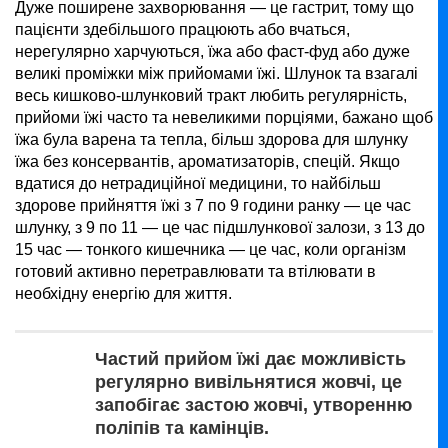
Дуже поширене захворювання — це гастрит, тому що
пацієнти здебільшого працюють або вчаться,
нерегулярно харчуються, їжа або фаст-фуд або дуже
великі проміжки між прийомами їжі. Шлунок та взагалі
весь кишково-шлунковий тракт любить регулярність,
прийоми їжі часто та невеликими порціями, бажано щоб
їжа була варена та тепла, більш здорова для шлунку
їжа без консервантів, ароматизаторів, спецій. Якщо
вдатися до нетрадиційної медицини, то найбільш
здорове прийняття їжі з 7 по 9 години ранку — це час
шлунку, з 9 по 11 — це час підшлункової залози, з 13 до
15 час — тонкого кишечника — це час, коли організм
готовий активно перетравлювати та втілювати в
необхідну енергію для життя.
Частий прийом їжі дає можливість
регулярно вивільнятися жовчі, це
запобігає застою жовчі, утворенню
поліпів та камінців.