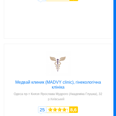
Медвай клиник (MADVY clinic), гінекологічна
клініка
Одеса
пр-т Князя Ярослава Мудрого (Академіка Глушка), 32
р.Київський
25
8,6