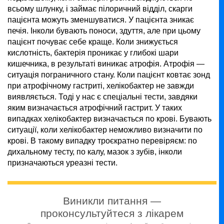
всьому шлунку, і займає пілоричний відділ, скарги
пацієнта можуть зменшуватися. У пацієнта зникає
печія. Інколи бувають поноси, здуття, але при цьому
пацієнт почуває себе краще. Коли знижується
кислотність, бактерія проникає у глибокі шари
кишечника, в результаті виникає атрофія. Атрофія —
ситуація пограничного стану. Коли пацієнт ковтає зонд
при атрофічному гастриті, хелікобактер не завжди
виявляється. Тоді у нас є спеціальні тести, завдяки
яким визначається атрофічний гастрит. У таких
випадках хелікобактер визначається по крові. Бувають
ситуації, коли хелікобактер неможливо визначити по
крові. В такому випадку троєкратно перевіряєм: по
дихальному тесту, по калу, мазок з зубів, інколи
призначаються уреазні тести.
Виникли питання —
проконсультуйтеся з лікарем