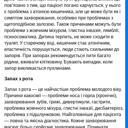
пов’язано з тим, що пацієнт погано харчується, у нього
є проблема з атонією кишечника, але це може бути як і
симптом захворювання, особливо при проблемах з
щитоподібною залозою. Також причинами можуть бути
проблеми з жовчним міхуром, глистна інвазія, лямблії,
психосоматика. Дитина терпить, не може сходити в
туалет. У старечому віці, кишечник стає атонічним,
еластичність порушується, люди стають схильними до
запорів. При запорах рекомендується пити багато
рідини, вживати клітковину. Бувають випадки, коли
запор викликається пухлинами.
Запах з рота
Запах з рота — це найчастіше проблема молодого віку.
Причини какосмії — проблеми носа і горла (хронічні),
захворювання зубів, грижі, дивертикули, гастрити,
проблема жовчного міхура, глистні інвазії, дисбактеріоз,
проблема з підшлунковою. Найголовніше для пацієнта
— повна та якісна діагностика. Кожне захворювання
маскує більш серйозне захворювання. Починати