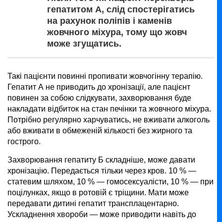
гепатитом А, слід спостерігатись
на рахунок поліпів і каменів
жовчного міхура, тому що жовч
може згущатись.
Такі пацієнти повинні пропивати жовчогінну терапію.
Гепатит А не приводить до хронізації, але пацієнт
повинен за собою слідкувати, захворювання буде
накладати відбиток на стан печінки та жовчного міхура.
Потрібно регулярно харчуватись, не вживати алкоголь
або вживати в обмеженій кількості без жирного та
гострого.
Захворювання гепатиту Б складніше, може давати
хронізацію. Передається тільки через кров. 10 % —
статевим шляхом, 10 % — гомосексуалісти, 10 % — при
поцілунках, якщо в ротовій є тріщини. Мати може
передавати дитині гепатит трансплацентарно.
Ускладнення хвороби — може приводити навіть до