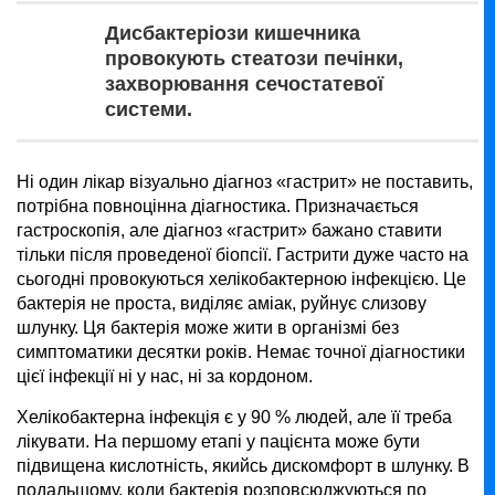
Дисбактеріози кишечника
провокують стеатози печінки,
захворювання сечостатевої
системи.
Ні один лікар візуально діагноз «гастрит» не поставить,
потрібна повноцінна діагностика. Призначається
гастроскопія, але діагноз «гастрит» бажано ставити
тільки після проведеної біопсії. Гастрити дуже часто на
сьогодні провокуються хелікобактерною інфекцією. Це
бактерія не проста, виділяє аміак, руйнує слизову
шлунку. Ця бактерія може жити в організмі без
симптоматики десятки років. Немає точної діагностики
цієї інфекції ні у нас, ні за кордоном.
Хелікобактерна інфекція є у 90 % людей, але її треба
лікувати. На першому етапі у пацієнта може бути
підвищена кислотність, якийсь дискомфорт в шлунку. В
подальшому, коли бактерія розповсюджуються по