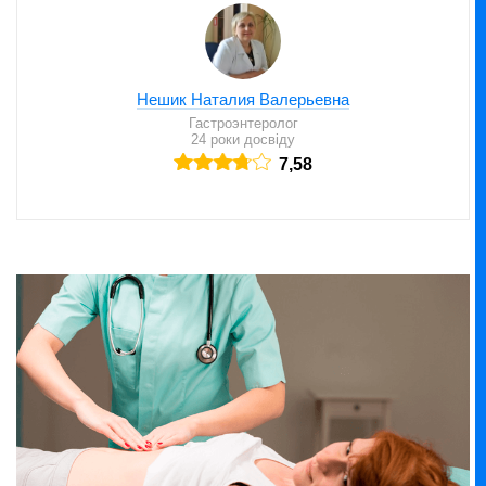
Нешик Наталия Валерьевна
Гастроэнтеролог
24 роки досвіду
7,58