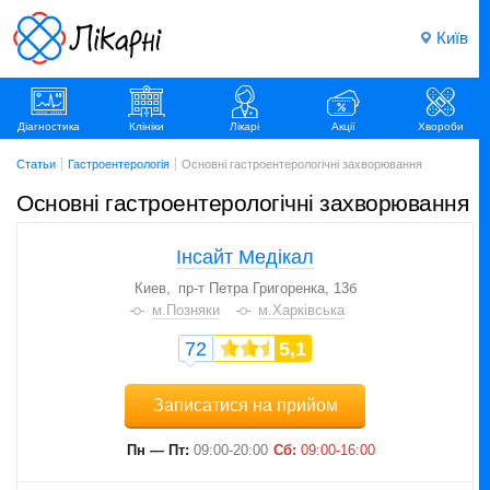
Київ
Діагностика
Клініки
Лікарі
Акції
Хвороби
Статьи
Гастроентерологія
Основні гастроентерологічні захворювання
Основні гастроентерологічні захворювання
Інсайт Медікал
Киев
пр-т Петра Григоренка, 13б
м.Позняки
м.Харківська
72
5,1
Записатися на прийом
Пн — Пт:
09:00-20:00
Сб:
09:00-16:00