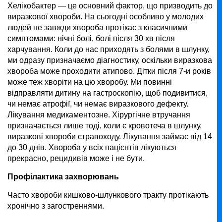
Хелікобактер — це основний фактор, що призводить до
виразкової хвороби. На сьогодні особливо у молодих
людей не завжди хвороба протікає з класичними
симптомами: нічні болі, болі після 30 хв після
харчування. Коли до нас приходять з болями в шлунку,
ми одразу призначаємо діагностику, оскільки виразкова
хвороба може проходити атипово. Дітки після 7-и років
може теж хворіти на цю хворобу. Ми повинні
відправляти дитину на гастроскопію, щоб подивитися,
чи немає атрофії, чи немає виразкового дефекту.
Лікування медикаментозне. Хірургічне втручання
призначається лише тоді, коли є кровотеча в шлунку,
виразкові хвороби стравоходу. Лікування займає від 14
до 30 днів. Хвороба у всіх пацієнтів лікуються
прекрасно, рецидивів може і не бути.
Профілактика захворювань
Часто хвороби кишково-шлункового тракту протікають
хронічно з загостреннями.