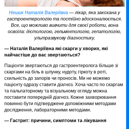
Нешик Наталія Валеріївна
—
лікар, яка закохана у
гастроентерологію та постійно вдосконалюється.
Все, що можливо вивчити для своєї роботи, вона
освоїла: дієтологою, гельмінтологію, гепатологію,
ультразвукову діагностику.
— Наталія Валеріївна які скарги у хворих, які
найчастіше до вас звертаються?
Пацієнти звертаються до гастроентеролога більше зі
скаргами на біль в шлунку, нудоту, гіркоту в роті,
схильність до запорів чи проносів. Ми не можемо
пацієнту одразу ставити діагноз. Хоча часто по скаргам
та пальпаторному та візуальному огляду можна
поставити попередній діагноз. Кожне захворювання
повинно бути підтверджене допоміжними методами
дослідження, лабораторними методами.
— Гастрит: причини, симптоми та лікування