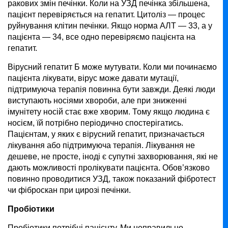
ракових змін печінки. Коли на УЗД печінка збільшена,
пацієнт перевіряється на гепатит. Цитоліз — процес
руйнування клітин печінки. Якщо норма АЛТ — 33, а у
пацієнта — 34, все одно перевіряємо пацієнта на
гепатит.
Вірусний гепатит Б може мутувати. Коли ми починаємо
пацієнта лікувати, вірус може давати мутації,
підтримуюча терапія повинна бути завжди. Деякі люди
виступають носіями хвороби, але при зниженні
імунітету носій стає вже хворим. Тому якщо людина є
носієм, їй потрібно періодично спостерігатись.
Пацієнтам, у яких є вірусний гепатит, призначається
лікування або підтримуюча терапія. Лікування не
дешеве, не просте, іноді є супутні захворювання, які не
дають можливості пролікувати пацієнта. Обов’язково
повинно проводитися УЗД, також показаний фібротест
чи фіброскан при цирозі печінки.
Пробіотики
Пробіотики потрібні пацієнту. Ми неправильно