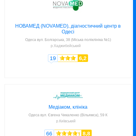
НОВАМЕД (NOVAMED), діагностичний центр в
Одесі
Одеса
вул. Болгарська, 38 (Міська поліклініка №1)
р.Хаджибейський
19
6,2
Медіаком, клініка
Одеса
вул. Євгена Чикаленко (Вільямса), 59 К
р.Київський
66
8,8