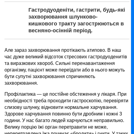
Гастродуоденіти, гастрити, будь-які
захворювання шлунково-
кишкового тракту загострюються в
весняно-осінній період.
Але зараз захворювання протікають атипово. В наш
час дуже великий відсоток стресових гастродуоденитів
та виразкових хвороб. Сильні перенавантаження
організму, пацієнт може переїдати або в нього можуть
бути супутні захворювання спричиняють
захворювання.
Профілактика — це постійне обстеження у лікаря. При
необхідності треба проходити гастроскопію, перевіряти
слизову шлунку, відновити нормальне харчування.
Здорове харчування повинно бути дробним і кожні 3
години. У нас багато людей харчуються неправильно.
Велику порцію їжі орган перетравити не може,
неперетравлена їжа починає «бродити» і гнити. У таких