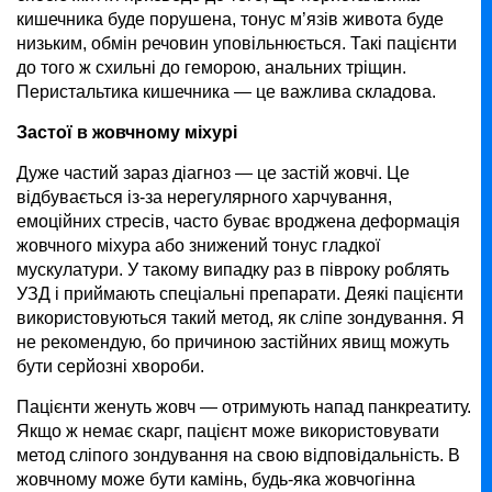
кишечника буде порушена, тонус м’язів живота буде
низьким, обмін речовин уповільнюється. Такі пацієнти
до того ж схильні до геморою, анальних тріщин.
Перистальтика кишечника — це важлива складова.
Застої в жовчному міхурі
Дуже частий зараз діагноз — це застій жовчі. Це
відбувається із-за нерегулярного харчування,
емоційних стресів, часто буває вроджена деформація
жовчного міхура або знижений тонус гладкої
мускулатури. У такому випадку раз в півроку роблять
УЗД і приймають спеціальні препарати. Деякі пацієнти
використовуються такий метод, як сліпе зондування. Я
не рекомендую, бо причиною застійних явищ можуть
бути серйозні хвороби.
Пацієнти женуть жовч — отримують напад панкреатиту.
Якщо ж немає скарг, пацієнт може використовувати
метод сліпого зондування на свою відповідальність. В
жовчному може бути камінь, будь-яка жовчогінна