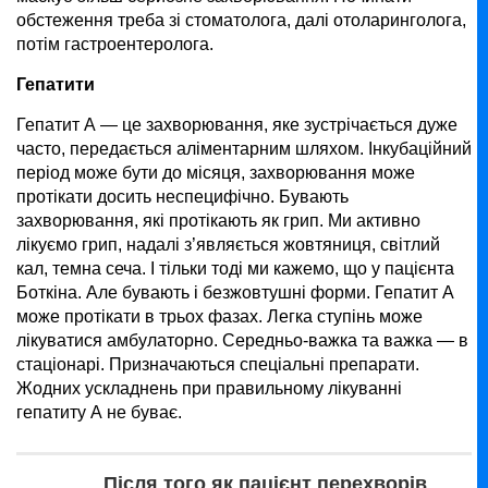
обстеження треба зі стоматолога, далі отоларинголога,
потім гастроентеролога.
Гепатити
Гепатит А — це захворювання, яке зустрічається дуже
часто, передається аліментарним шляхом. Інкубаційний
період може бути до місяця, захворювання може
протікати досить неспецифічно. Бувають
захворювання, які протікають як грип. Ми активно
лікуємо грип, надалі з’являється жовтяниця, світлий
кал, темна сеча. І тільки тоді ми кажемо, що у пацієнта
Боткіна. Але бувають і безжовтушні форми. Гепатит А
може протікати в трьох фазах. Легка ступінь може
лікуватися амбулаторно. Середньо-важка та важка — в
стаціонарі. Призначаються спеціальні препарати.
Жодних ускладнень при правильному лікуванні
гепатиту А не буває.
Після того як пацієнт перехворів