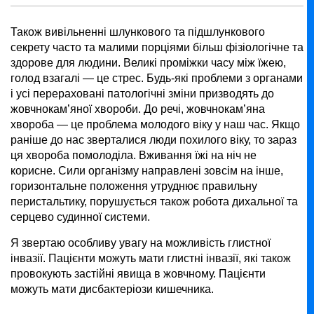
Також вивільненні шлункового та підшлункового
секрету часто та малими порціями більш фізіологічне та
здорове для людини. Великі проміжки часу між їжею,
голод взагалі — це стрес. Будь-які проблеми з органами
і усі перераховані патологічні зміни призводять до
жовчнокам’яної хвороби. До речі, жовчнокам’яна
хвороба — це проблема молодого віку у наш час. Якщо
раніше до нас зверталися люди похилого віку, то зараз
ця хвороба помолоділа. Вживання їжі на ніч не
корисне. Сили організму направлені зовсім на інше,
горизонтальне положення утруднює правильну
перистальтику, порушується також робота дихальної та
серцево судинної системи.
Я звертаю особливу увагу на можливість глистної
інвазії. Пацієнти можуть мати глистні інвазії, які також
провокують застійні явища в жовчному. Пацієнти
можуть мати дисбактеріози кишечника.