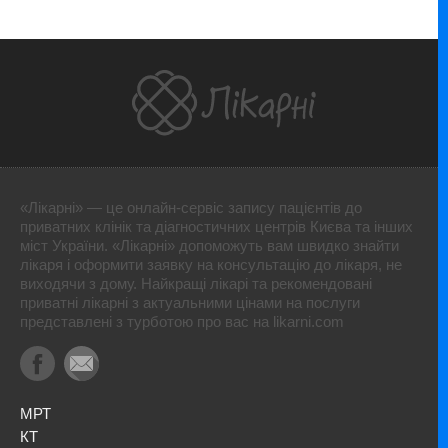
«Лікарні» — це онлайн-сервіс запису пацієнтів до
приватних клінік та діагностичних центрів Києва та інших
міст України. «Лікарні» допоможуть вам швидко знайти
лікаря і оформити заявку на консультацію до лікаря, не
виходячи з дому. Найкращі лікарі та рекомендовані
приватні лікарні з актуальними цінами на послуги
представлені з турботою про вас на likarni.com
МРТ
КТ