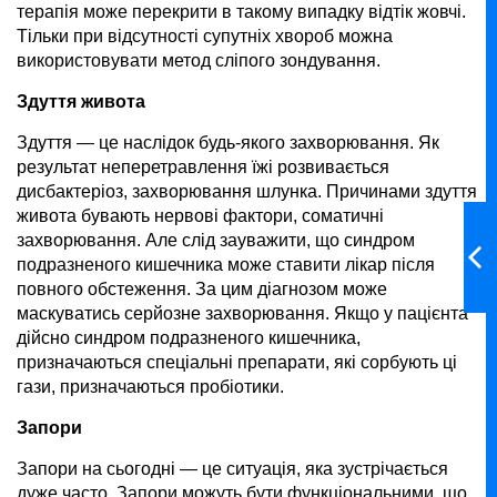
терапія може перекрити в такому випадку відтік жовчі.
Тільки при відсутності супутніх хвороб можна
використовувати метод сліпого зондування.
Здуття живота
Здуття — це наслідок будь-якого захворювання. Як
результат неперетравлення їжі розвивається
дисбактеріоз, захворювання шлунка. Причинами здуття
живота бувають нервові фактори, соматичні
захворювання. Але слід зауважити, що синдром
подразненого кишечника може ставити лікар після
повного обстеження. За цим діагнозом може
маскуватись серйозне захворювання. Якщо у пацієнта
дійсно синдром подразненого кишечника,
призначаються спеціальні препарати, які сорбують ці
гази, призначаються пробіотики.
Запори
Запори на сьогодні — це ситуація, яка зустрічається
дуже часто. Запори можуть бути функціональними, що