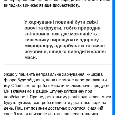
випадках виникає явище дисбактеріозу.
У харчуванні повинні бути свіжі
овочі та фрукти, тобто природня
клітковина, яка дає можливість
кишечнику вирощувати здорову
мікрофлору, адсорбувати токсичні
речовини, швидко виводити калові
маси.
Якщо у пацієнта неправильне харчування, кишкова
флора буде збіднена, вона не зможе перетравлювати
їжу. Обов’язково треба вживати кисломолочні продукти.
Ми включаємо в раціон штучну клітковину при
необхідності. При недостатньому рівні води калові маси
будуть тугими, тож треба випивати достатньо води на
день. Пацієнт повинен достатньо рухатися, сидячий
спосіб життя призведе до того, що перистальтика