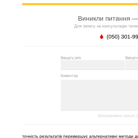
Виникли питання —
Для запису на консультацію теле
(050) 301-9
Введіть ім'я
Введіт
Коментар
Відправляючи запит,
точність результатів перевершує альтернативні методи д