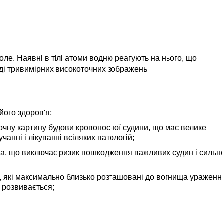
оле. Наявні в тілі атоми водню реагують на нього, що
яді тривимірних високоточних зображень
його здоров'я;
очну картину будови кровоносної судини, що має велике
анні і лікуванні всіляких патологій;
ра, що виключає ризик пошкодження важливих судин і сильн
и, які максимально близько розташовані до вогнища уражен
 розвивається;