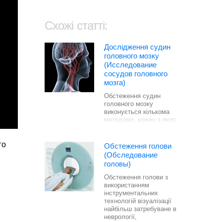
Схожі статті:
Дослідження судин
головного мозку
(Исследование
сосудов головного
мозга)
Обстеження судин
головного мозку
виконується кількома
методами, кожен з яких
має свої особливості.
го
Обстеження голови
(Обследование
головы)
Обстеження голови з
використанням
інструментальних
технологій візуалізації
найбільш затребуване в
неврології,