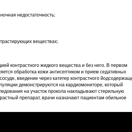
ночная недостаточность;
онтрастирующих веществах;
ей контрастного жидкого вещества и без него. В первом
няется обработка кожи антисептиком и прием седативных
сосуде, введение через катетер контрастного йодсодержащ
пуляции демонстрируются на кардиомониторе, который
следования на участок прокола накладывают стерильную
трастный препарат, врачи назначают пациентам обильное