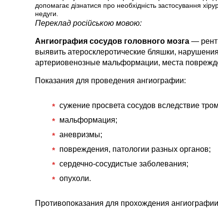
допомагає дізнатися про необхідність застосування хірур
недуги.
Переклад російською мовою:
Ангиография сосудов головного мозга
— рент
выявить атеросклеротические бляшки, нарушения
артериовенозные мальформации, места поврежде
Показания для проведения ангиографии:
сужение просвета сосудов вследствие тром
мальформация;
аневризмы;
повреждения, патологии разных органов;
сердечно-сосудистые заболевания;
опухоли.
Противопоказания для прохождения ангиографии