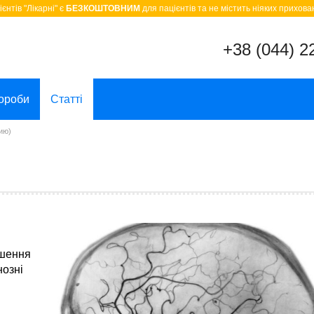
єнтів "Лікарні" є
БЕЗКОШТОВНИМ
для пацієнтів та не містить ніяких прихован
+38 (044) 2
ороби
Статті
ию)
ушення
нозні