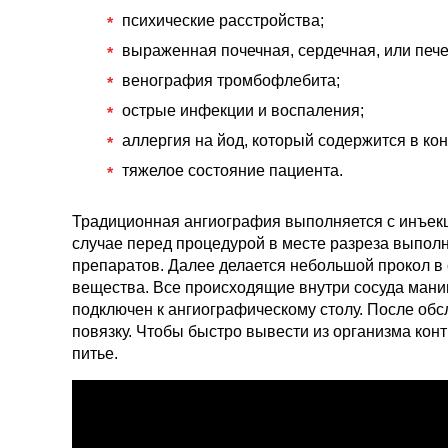
психические расстройства;
выраженная почечная, сердечная, или пече
венография тромбофлебита;
острые инфекции и воспаления;
аллергия на йод, который содержится в к
тяжелое состояние пациента.
Традиционная ангиография выполняется с инъекци
случае перед процедурой в месте разреза выпол
препаратов. Далее делается небольшой прокол в 
вещества. Все происходящие внутри сосуда мани
подключен к ангиографическому столу. После об
повязку. Чтобы быстро вывести из организма кон
питье.