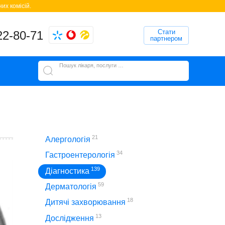
их комісій.
Стати
22-80-71
партнером
Пошук лікаря, послуги або клініки
21
Алергологія
34
Гастроентерологія
139
Діагностика
59
Дерматологія
18
Дитячі захворювання
13
Дослідження