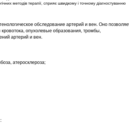
гічних методів терапії, сприяє швидкому і точному діагностуванню
генологическое обследование артерий и вен. Оно позволяе
 кровотока, опухолевые образования, тромбы,
ний артерий и вен.
боза, атеросклероза;
: