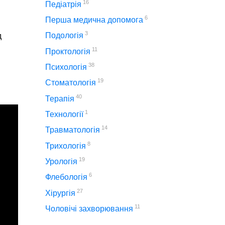
16
Педіатрія
6
Перша медична допомога
3
Подологія
д
11
Проктологія
38
Психологія
19
Стоматологія
40
Терапія
1
Технології
14
Травматологія
8
Трихологія
19
Урологія
6
Флебологія
27
Хірургія
11
Чоловічі захворювання