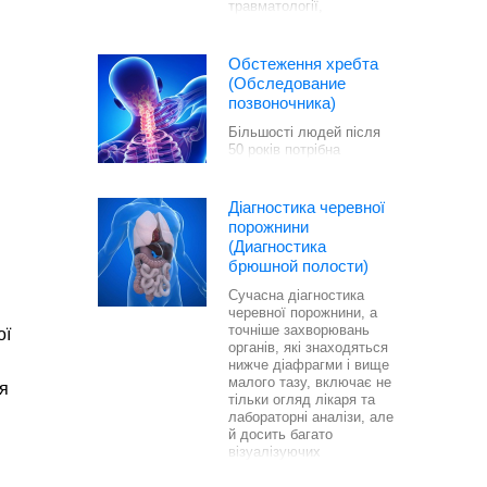
травматології,
нейрохірургії.
Обстеження хребта
(Обследование
позвоночника)
Більшості людей після
50 років потрібна
діагностика хребта.
Діагностика черевної
порожнини
(Диагностика
брюшной полости)
Сучасна діагностика
черевної порожнини, а
точніше захворювань
ої
органів, які знаходяться
нижче діафрагми і вище
малого тазу, включає не
ня
тільки огляд лікаря та
лабораторні аналізи, але
й досить багато
візуалізуючих
технологій.