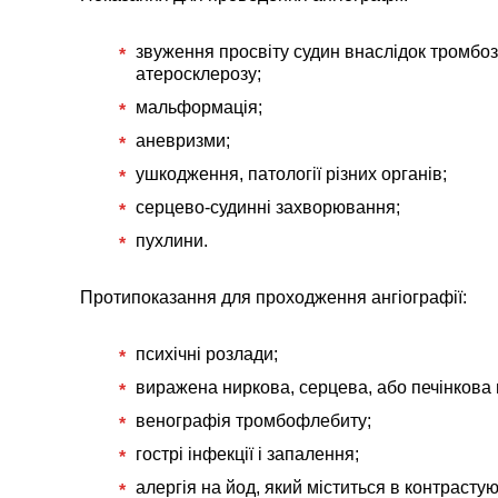
звуження просвіту судин внаслідок тромбоз
атеросклерозу;
мальформація;
аневризми;
ушкодження, патології різних органів;
серцево-судинні захворювання;
пухлини.
Протипоказання для проходження ангіографії:
психічні розлади;
виражена ниркова, серцева, або печінкова 
венографія тромбофлебиту;
гострі інфекції і запалення;
алергія на йод, який міститься в контрасту