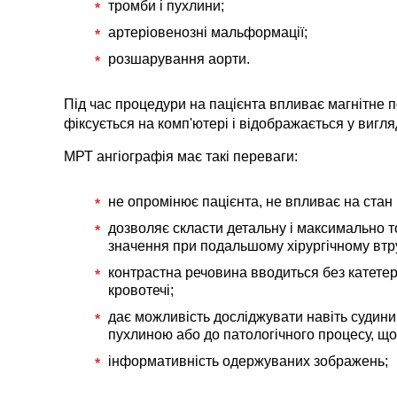
тромби і пухлини;
артеріовенозні мальформації;
розшарування аорти.
Під час процедури на пацієнта впливає магнітне п
фіксується на комп'ютері і відображається у вигл
МРТ ангіографія має такі переваги:
не опромінює пацієнта, не впливає на стан 
дозволяє скласти детальну і максимально т
значення при подальшому хірургічному втруч
контрастна речовина вводиться без катете
кровотечі;
дає можливість досліджувати навіть судин
пухлиною або до патологічного процесу, що
інформативність одержуваних зображень;