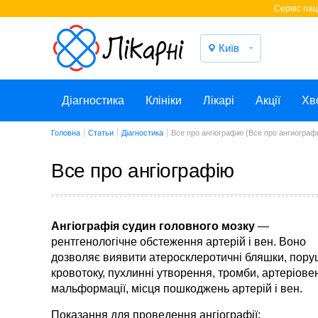
Cервіс паці
Київ
Діагностика
Клініки
Лікарі
Акції
Хв
Головна
Статьи
Діагностика
Все про ангіографію (Все про ангиограф
Все про ангіографію
Ангіографія судин головного мозку
—
рентгенологічне обстеження артерій і вен. Воно
дозволяє виявити атеросклеротичні бляшки, пор
кровотоку, пухлинні утворення, тромби, артеріове
мальформації, місця пошкоджень артерій і вен.
Показання для проведення ангіографії: