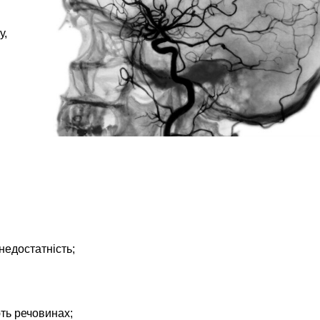
у,
недостатність;
ють речовинах;