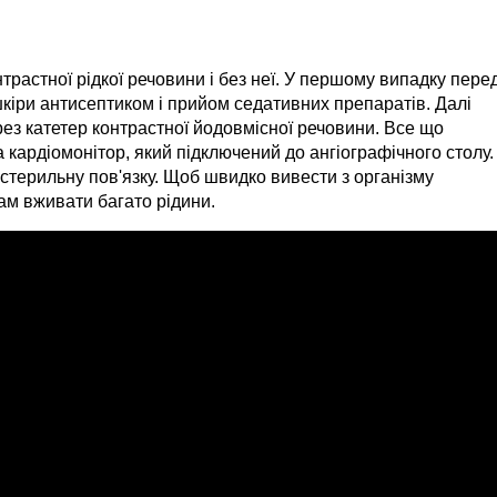
нтрастної рідкої речовини і без неї. У першому випадку пере
шкіри антисептиком і прийом седативних препаратів. Далі
рез катетер контрастної йодовмісної речовини. Все що
кардіомонітор, який підключений до ангіографічного столу.
стерильну пов'язку. Щоб швидко вивести з організму
ам вживати багато рідини.