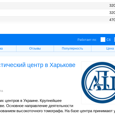
320
320
470
200
Работает по:
Сб
ка
Отзывы
Популярность
Цена
тический центр в Харькове
та
их центров в Украине. Крупнейшее
ве. Основное направление деятельности
ованием высокоточного томографа. На базе центра принимают 