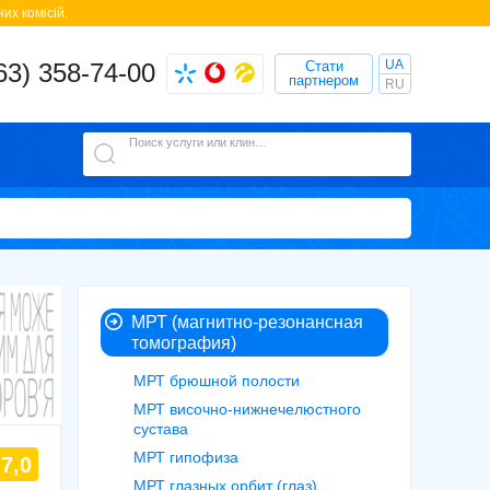
их комісій.
UA
63) 358-74-00
Стати
партнером
RU
Поиск услуги или клиники
МРТ (магнитно-резонансная
томография)
МРТ брюшной полости
МРТ височно-нижнечелюстного
сустава
МРТ гипофиза
7,0
МРТ глазных орбит (глаз)