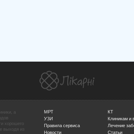
МРТ
КТ
иники, а
одов
УЗИ
Клиникам и 
ти хорошего
Правила сервиса
Лечение заб
не выходя из
Новости
Статьи