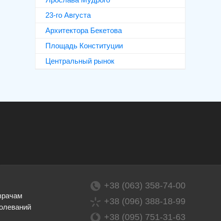
23-го Августа
Архитектора Бекетова
Площадь Конституции
Центральный рынок
+38 (063) 358-74-00
врачам
+38 (096) 388-18-99
олеваний
+38 (095) 751-31-63