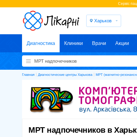
Cервіс паці
Харьков
Диагностика
Клиники
Врачи
Акции
Главная
Диагностические центры Харькова
МРТ (магнитно-резонансн
МРТ надпочечников в Харь