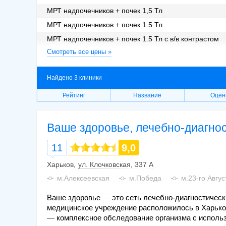
МРТ надпочечников + почек 1,5 Тл
МРТ надпочечников + почек 1.5 Тл
МРТ надпочечников + почек 1.5 Тл с в/в контрастом
Смотреть все цены »
МРТ надпочечников с контрастом
Найдено 3 клиники
Рейтинг
Название
Оцен
Ваше здоровье, лечебно-диагнос
11
9,0
Харьков
ул. Клочковская, 337 А
м.Алексеевская
м.Победа
м.23-го Авгус
Ваше здоровье — это сеть лечебно-диагностическ
медицинское учреждение расположилось в Харько
— комплексное обследование организма с использ