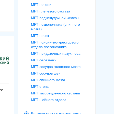
МРТ печени
МРТ плечевого сустава
МРТ поджелудочной железы
МРТ позвоночника (спинного
мозга)
МРТ почек
МРТ пояснично-крестцового
отдела позвоночника
МРТ придаточных пазух носа
МРТ селезенки
МРТ сосудов головного мозга
МРТ сосудов шеи
МРТ спинного мозга
МРТ стопы
ее
МРТ тазобедренного сустава
МРТ шейного отдела
Дуплексное сканирование