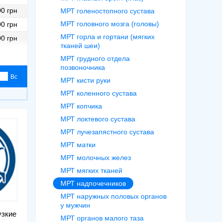
0 грн
МРТ голеностопного сустава
МРТ головного мозга (головы)
0 грн
МРТ горла и гортани (мягких
0 грн
тканей шеи)
0 грн
МРТ грудного отдела
позвоночника
Вс
МРТ кисти руки
МРТ коленного сустава
МРТ копчика
МРТ локтевого сустава
МРТ лучезапястного сустава
МРТ матки
МРТ молочных желез
МРТ мягких тканей
МРТ надпочечников
МРТ наружных половых органов
у мужчин
узкие
МРТ органов малого таза