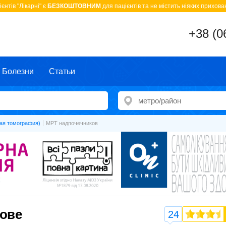
єнтів "Лікарні" є
БЕЗКОШТОВНИМ
для пацієнтів та не містить ніяких прихован
+38 (0
Болезни
Статьи
ая томография)
МРТ надпочечников
кове
24