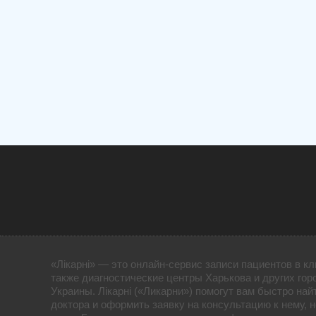
«Лікарні» — это онлайн-сервис записи пациентов в кл
также диагностические центры Харькова и других гор
Украины. Лікарні («Ликарни») помогут вам быстро най
доктора и оформить заявку на консультацию к нему, 