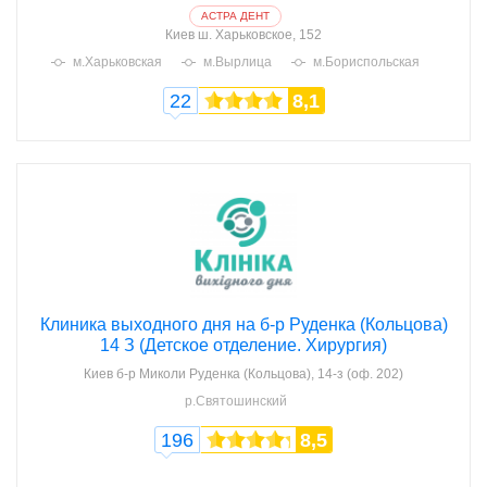
АСТРА ДЕНТ
Киев
ш. Харьковское, 152
м.Харьковская
м.Вырлица
м.Бориспольская
22
8,1
Клиника выходного дня на б-р Руденка (Кольцова)
14 З (Детское отделение. Хирургия)
Киев
б-р Миколи Руденка (Кольцова), 14-з (оф. 202)
р.Святошинский
196
8,5