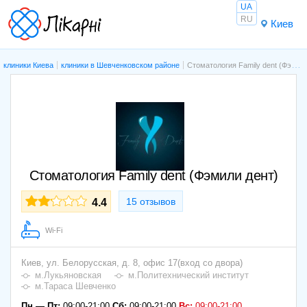
UA
RU
Киев
клиники Киева
клиники в Шевченковском районе
Стоматология Family dent (Фэмили дент)
Стоматология Family dent (Фэмили дент)
15 отзывов
4.4
Wi-Fi
Киев,
ул. Белорусская, д. 8, офис 17(вход со двора)
м.Лукьяновская
м.Политехнический институт
м.Тараса Шевченко
Пн — Пт:
09:00-21:00
Сб:
09:00-21:00
Вс:
09:00-21:00