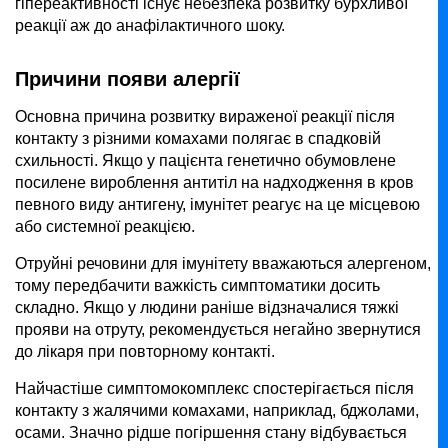
гіпереактивності існує небезпека розвитку бурхливої
реакції аж до анафілактичного шоку.
Причини появи алергії
Основна причина розвитку вираженої реакції після
контакту з різними комахами полягає в спадковій
схильності. Якщо у пацієнта генетично обумовлене ​​
посилене вироблення антитіл на надходження в кров
певного виду антигену, імунітет реагує на це місцевою
або системної реакцією.
Отруйні речовини для імунітету вважаються алергеном,
тому передбачити важкість симптоматики досить
складно. Якщо у людини раніше відзначалися тяжкі
прояви на отруту, рекомендується негайно звернутися
до лікаря при повторному контакті.
Найчастіше симптомокомплекс спостерігається після
контакту з жалячими комахами, наприклад, бджолами,
осами. Значно рідше погіршення стану відбувається