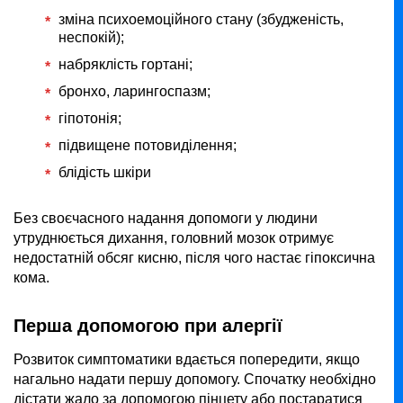
зміна психоемоційного стану (збудженість,
неспокій);
набряклість гортані;
бронхо, ларингоспазм;
гіпотонія;
підвищене потовиділення;
блідість шкіри
Без своєчасного надання допомоги у людини
утруднюється дихання, головний мозок отримує
недостатній обсяг кисню, після чого настає гіпоксична
кома.
Перша допомогою при алергії
Розвиток симптоматики вдається попередити, якщо
нагально надати першу допомогу. Спочатку необхідно
дістати жало за допомогою пінцету або постаратися