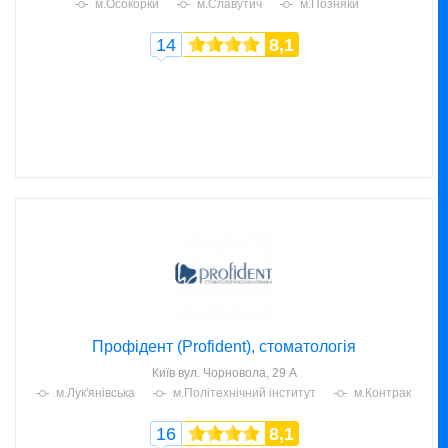
м.Осокорки
м.Славутич
м.Позняки
14
8,1
Профідент (Profident), стоматологія
Київ
вул. Чорновола, 29 А
м.Лук'янівська
м.Політехнічний інститут
м.Контрактова 
16
8,1