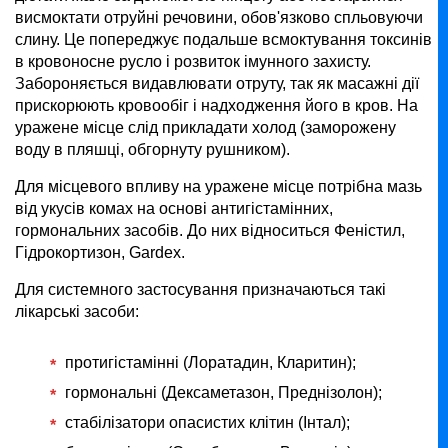
висмоктати отруйні речовини, обов'язково спльовуючи
слину. Це попереджує подальше всмоктування токсинів
в кровоносне русло і розвиток імунного захисту.
Забороняється видавлювати отруту, так як масажні дії
прискорюють кровообіг і надходження його в кров. На
уражене місце слід прикладати холод (заморожену
воду в пляшці, обгорнуту рушником).
Для місцевого впливу на уражене місце потрібна мазь
від укусів комах на основі антигістамінних,
гормональних засобів. До них відноситься Феністил,
Гідрокортизон, Gardex.
Для системного застосування призначаються такі
лікарські засоби:
протигістамінні (Лоратадин, Кларитин);
гормональні (Дексаметазон, Преднізолон);
стабілізатори опасистих клітин (Інтал);