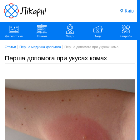
Київ
Діагностика
Клініки
Лікарі
Акції
Хвороби
Статьи
Перша медична допомога
Перша допомога при укусах комах (Первая помощь при укусах насекомых)
Перша допомога при укусах комах