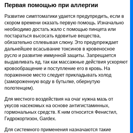
Первая помощью при аллергии
Развитие симптоматики удается предупредить, если в
скором времени оказать первую помощь. Изначально
необходимо достать жало с помощью пинцета или
постараться высосать ядовитые вещества,
обязательно сплевывая слюну. Это предупреждает
дальнейшее всасывание токсинов в кровеносное
русло и развитие иммунной защиты. Запрещается
выдавливать яд, так как массажные действия ускоряют
кровообращение и поступление его в кровь. На
пораженное место следует прикладывать холод
(замороженную воду в бутылке, обернутую
полотенцем).
Для местного воздействия на очаг нужна мазь от
укусов насекомых на основе антигистаминных,
гормональных средств. К ним относится Фенистил,
Гидрокортизон, Gardex.
Для системного применения назначаются такие