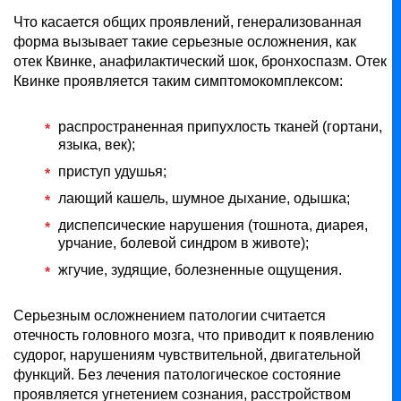
Что касается общих проявлений, генерализованная
форма вызывает такие серьезные осложнения, как
отек Квинке, анафилактический шок, бронхоспазм. Отек
Квинке проявляется таким симптомокомплексом:
распространенная припухлость тканей (гортани,
языка, век);
приступ удушья;
лающий кашель, шумное дыхание, одышка;
диспепсические нарушения (тошнота, диарея,
урчание, болевой синдром в животе);
жгучие, зудящие, болезненные ощущения.
Серьезным осложнением патологии считается
отечность головного мозга, что приводит к появлению
судорог, нарушениям чувствительной, двигательной
функций. Без лечения патологическое состояние
проявляется угнетением сознания, расстройством