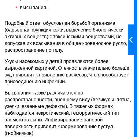
высыпания.
Подобный ответ обусловлен борьбой организма
(барьерная функция кожи, выделение биологически
активных веществ) с токсическими веществами, не
допуская их всасывания в общее кровеносное русло,
распространение по телу.
Укусы насекомых у детей проявляются более
выраженной картиной. Отечность значительно больше,
зуд приводит к появлению расчесов, что способствует
присоединению инфекции.
Высыпания также различаются по
распространенности, внешнему виду (везикулы, пятна,
узелки, язвенные дефекты). В тяжелых формах
наблюдается некротический, геморрагический тип
элементов сыпи. Инфицирование раневой
поверхности приводит к формированию пустул
(гнойничков).