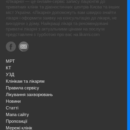
«Лікарні» — це онлайн-сервіс запису пацієнтів до
приватних клінік та діагностичних центрів Києва та інших
міст України. «Лікарні» допоможуть вам швидко знайти
лікаря і оформити заявку на консультацію до лікаря, не
виходячи з дому. Найкращі лікарі та рекомендовані
приватні лікарні з актуальними цінами на послуги
представлені з турботою про вас на likarni.com
МРТ
КТ
УЗД
Клінікам та лікарям
Правила сервісу
Лікування захворювань
Новини
Статті
Мапа сайту
Пропозиції
Мережі клінік