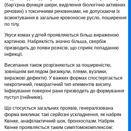
(бар'єрна функція шкіри, виділення біологічно активних
речовин) з токсичними речовинами, не допускаючи їх
всмоктування в загальне кровоносне русло, поширення
по тілу.
Укуси комах у дітей проявляються більш вираженою
картиною. Набряклість значно більша, свербіж
призводить до появи розчісів, що сприяє попаданню
інфекції.
Висипання також розрізняються за поширеністю,
зовнішнім виглядом (везикули, плями, вузлики,
виразкові дефекти). У важких формах спостерігається
некротичний, геморагічний тип елементів висипу.
Інфікування поверхні рани призводить до формування
пустул (гнійників).
Що стосується загальних проявів, генералізована
форма викликає такі серйозні ускладнення, як набряк
Квінке, анафілактичний шок, бронхоспазм. Набряк
Квінке проявляється таким симптомокомплексом: