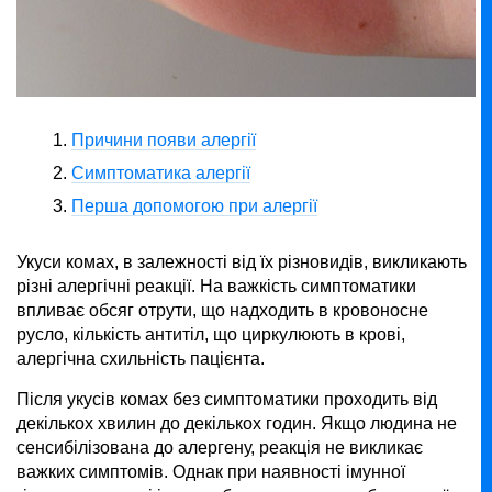
Причини появи алергії
Симптоматика алергії
Перша допомогою при алергії
Укуси комах, в залежності від їх різновидів, викликають
різні алергічні реакції. На важкість симптоматики
впливає обсяг отрути, що надходить в кровоносне
русло, кількість антитіл, що циркулюють в крові,
алергічна схильність пацієнта.
Після укусів комах без симптоматики проходить від
декількох хвилин до декількох годин. Якщо людина не
сенсибілізована до алергену, реакція не викликає
важких симптомів. Однак при наявності імунної