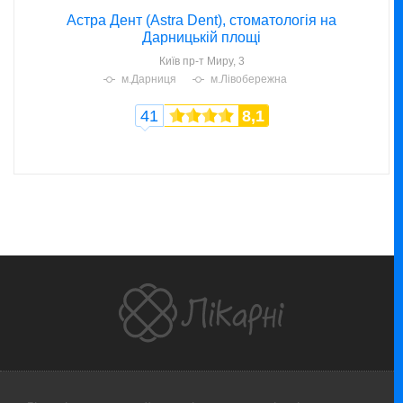
Астра Дент (Astra Dent), стоматологія на
Дарницькій площі
Київ
пр-т Миру, 3
м.Дарниця
м.Лівобережна
41
8,1