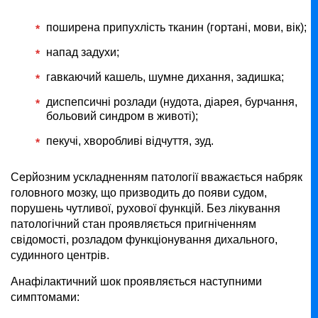
поширена припухлість тканин (гортані, мови, вік);
напад задухи;
гавкаючий кашель, шумне дихання, задишка;
диспепсичні розлади (нудота, діарея, бурчання,
больовий синдром в животі);
пекучі, хворобливі відчуття, зуд.
Серйозним ускладненням патології вважається набряк
головного мозку, що призводить до появи судом,
порушень чутливої, рухової функцій. Без лікування
патологічний стан проявляється пригніченням
свідомості, розладом функціонування дихального,
судинного центрів.
Анафілактичний шок проявляється наступними
симптомами: