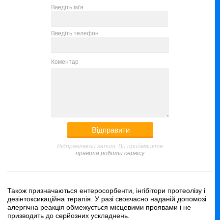
Введіть ім'я
Введіть телефон
Коментар
Відправляючи запит, Ви приймаиєте
правила роботи сервісу
Також призначаються ентеросорбенти, інгібітори протеолізу і
дезінтоксикаційна терапія. У разі своєчасно наданій допомозі
алергічна реакція обмежується місцевими проявами і не
призводить до серйозних ускладнень.