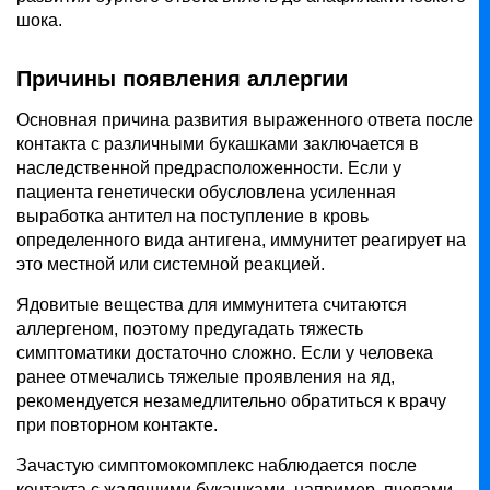
шока.
Причины появления аллергии
Основная причина развития выраженного ответа после
контакта с различными букашками заключается в
наследственной предрасположенности. Если у
пациента генетически обусловлена усиленная
выработка антител на поступление в кровь
определенного вида антигена, иммунитет реагирует на
это местной или системной реакцией.
Ядовитые вещества для иммунитета считаются
аллергеном, поэтому предугадать тяжесть
симптоматики достаточно сложно. Если у человека
ранее отмечались тяжелые проявления на яд,
рекомендуется незамедлительно обратиться к врачу
при повторном контакте.
Зачастую симптомокомплекс наблюдается после
контакта с жалящими букашками, например, пчелами,