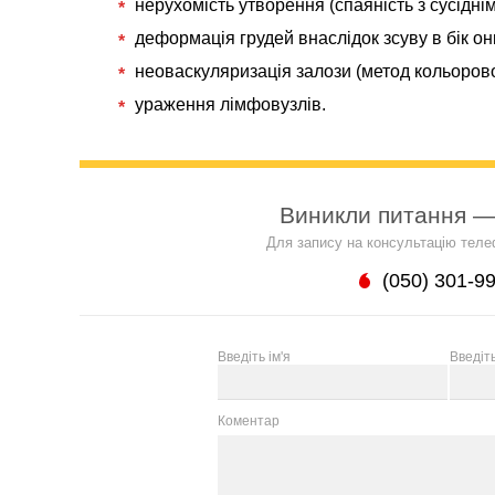
нерухомість утворення (спаяність з сусідні
деформація грудей внаслідок зсуву в бік он
неоваскуляризація залози (метод кольорово
ураження лімфовузлів.
Виникли питання —
Для запису на консультацію теле
(050) 301-9
Введіть ім'я
Введіт
Коментар