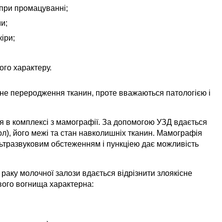
 при промацуванні;
и;
іри;
ого характеру.
сне переродження тканин, проте вважаються патологією і
я в комплексі з мамографії. За допомогою УЗД вдається
узол), його межі та стан навколишніх тканин. Мамографія
ультразвуковим обстеженням і пункціею дає можливість
аку молочної залози вдається відрізнити злоякісне
вого вогнища характерна: