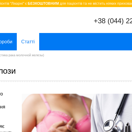
єнтів "Лікарні" є
БЕЗКОШТОВНИМ
для пацієнтів та не містить ніяких прихован
+38 (044) 2
ороби
Статті
остика рака молочной железы)
лози
то
ння
яє