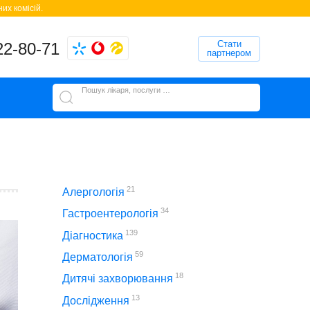
их комісій.
Стати
22-80-71
партнером
Пошук лікаря, послуги або клініки
21
Алергологія
34
Гастроентерологія
139
Діагностика
59
Дерматологія
18
Дитячі захворювання
13
Дослідження