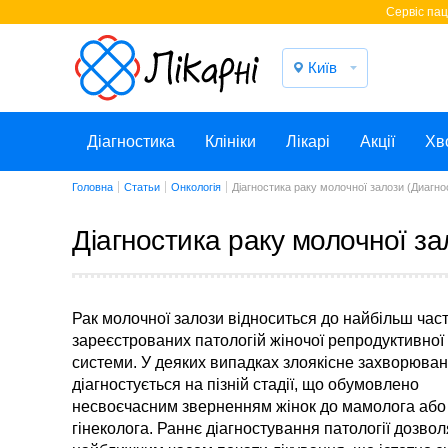
Cервіс паці
Київ
Діагностика
Клініки
Лікарі
Акції
Хв
Головна
Статьи
Онкологія
Діагностика раку молочної залози (Диагн
Діагностика раку молочної за
Рак молочної залози відноситься до найбільш час
зареєстрованих патологій жіночої репродуктивної
системи. У деяких випадках злоякісне захворюва
діагностується на пізній стадії, що обумовлено
несвоєчасним зверненням жінок до мамолога або
гінеколога. Раннє діагностування патології дозвол