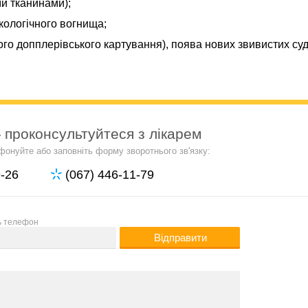
ми тканинами);
кологічного вогнища;
го допплерівського картування), поява нових звивистих суд
 проконсультуйтеся з лікарем
фонуйте або заповніть форму зворотнього зв'язку:
9-26
(067) 446-11-79
ь телефон