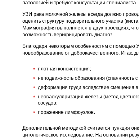
патологией и требуют консультации специалиста.
УЗИ рака молочной железы всегда должно прово
оценить структуру подозрительного участка (киста
Маммография выполняется в двух проекциях, что 
возможность верифицировать диагноз.
Благодаря некоторым особенностям с помощью У
новообразование от доброкачественного. Итак, дл
плотная консистенция;
неподвижность образования (спаянность с
деформация груди вследствие смещения в 
неоваскуляризация железы (метод цветног
сосудов;
поражение лимфоузлов.
Дополнительной методикой считается пункция он
цитологическое исследование. На основании рез