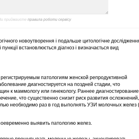
 Ви приймаиєте
правила роботи сервісу
гічного новоутворення і подальше цитологічне дослідженн
і пункції встановлюється діагноз і визначається вид
о регистрируемым патологиям женской репродуктивной
аболевание диагностируется на поздней стадии, что
н к маммологу или гинекологу. Раннее диагностирование
ечение, что существенно снизит риск развития осложнений,
елью необходимо раз в год выполнять УЗИ молочных желез 
воевременно выявить патологию желез.
лярно прощупывать молочные железы, акцентировать