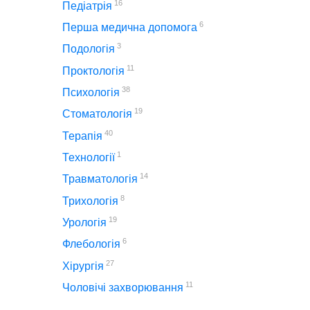
16
Педіатрія
6
Перша медична допомога
3
Подологія
11
Проктологія
38
Психологія
19
Стоматологія
40
Терапія
1
Технології
14
Травматологія
8
Трихологія
19
Урологія
6
Флебологія
27
Хірургія
11
Чоловічі захворювання