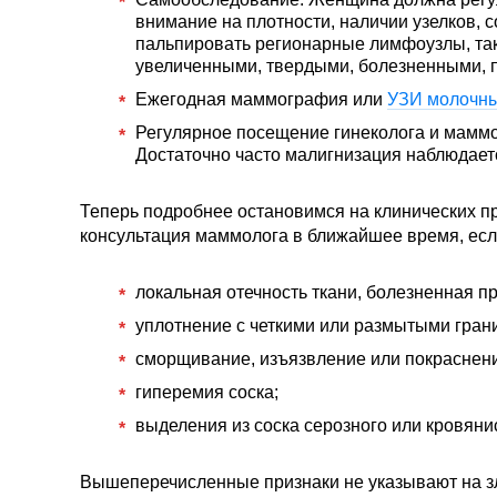
внимание на плотности, наличии узелков, с
пальпировать регионарные лимфоузлы, так
увеличенными, твердыми, болезненными, 
Ежегодная маммография или
УЗИ молочны
Регулярное посещение гинеколога и маммо
Достаточно часто малигнизация наблюдается 
Теперь подробнее остановимся на клинических п
консультация маммолога в ближайшее время, ес
локальная отечность ткани, болезненная 
уплотнение с четкими или размытыми гран
сморщивание, изъязвление или покраснени
гиперемия соска;
выделения из соска серозного или кровяни
Вышеперечисленные признаки не указывают на зл