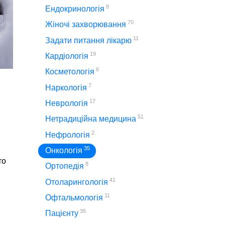
8
Ендокринологія
70
Жіночі захворювання
11
Задати питання лікарю
19
Кардіологія
6
Косметологія
7
Наркологія
17
Неврологія
51
Нетрадиційна медицина
2
Нефрологія
35
Онкологія
то
8
Ортопедія
41
Отоларингологія
11
Офтальмологія
35
Пацієнту