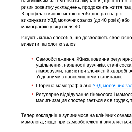
найближчим часом почати лікування, що істотно з
ризик розвитку ускладнень, продовжить життя паці
З профілактичною метою необхідно раз на рік
виконувати УЗД молочних залоз (до 40 років) або
мамографію у віці після 40.
Існують кілька способів, що дозволяють своєчасно
виявити патологію залоз.
Самообстеження. Жінка повинна регулярно 
ущільнення, наявності вузликів, стані соска
лімфовузли, так як при злоякісній хворобі
з'єднаними з навколишніми тканинами.
Щорічна мамографія або
УЗД молочних за
Регулярне відвідування гінеколога і мамол
малигнизация спостерігається як в грудях, та
Тепер докладніше зупинимося на клінічних ознаках
мамолога, якщо при самообстеженні виявляється