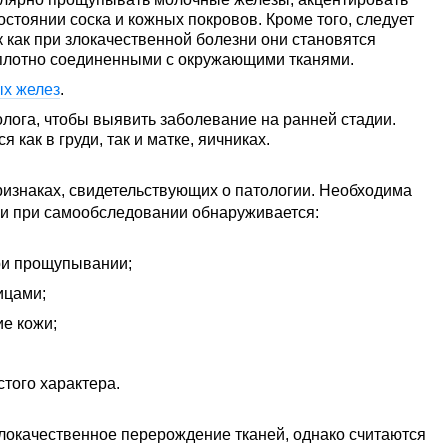
остоянии соска и кожных покровов. Кроме того, следует
 как при злокачественной болезни они становятся
плотно соединенными с окружающими тканями.
х желез
.
лога, чтобы выявить заболевание на ранней стадии.
как в груди, так и матке, яичниках.
ризнаках, свидетельствующих о патологии. Необходима
ли при самообследовании обнаруживается:
при прощупывании;
ицами;
е кожи;
стого характера.
окачественное перерождение тканей, однако считаются