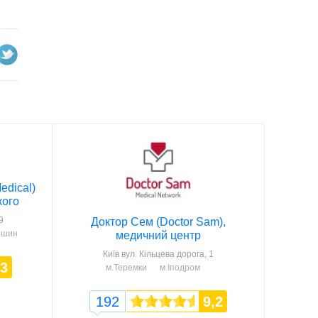
edical)
кого
9
Доктор Сем (Doctor Sam),
ошин
медичний центр
Київ
вул. Кільцева дорога, 1
,3
м.Теремки
м.Іподром
192
9,2