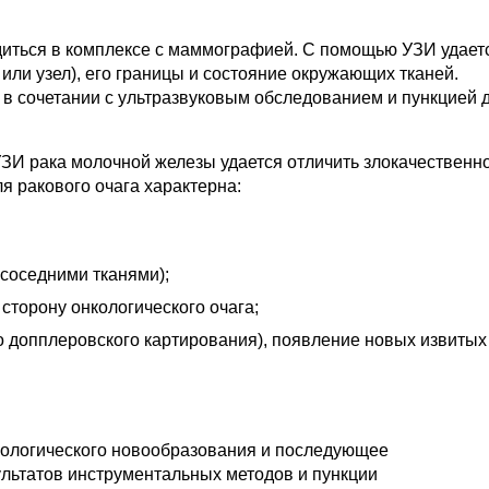
диться в комплексе с маммографией. С помощью УЗИ удает
 или узел), его границы и состояние окружающих тканей.
в сочетании с ультразвуковым обследованием и пункцией 
ЗИ рака молочной железы удается отличить злокачественн
я ракового очага характерна:
 соседними тканями);
сторону онкологического очага;
о допплеровского картирования), появление новых извитых
кологического новообразования и последующее
ультатов инструментальных методов и пункции