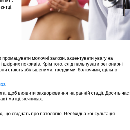
низить
єнтці.
промацувати молочні залози, акцентувати увагу на
 і шкірних покривів. Крім того, слід пальпувати регіонарні
 вони стають збільшеними, твердими, болючими, щільно
лоз
.
ога, щоб виявити захворювання на ранній стадії. Досить час
к і матці, яєчниках.
, що свідчать про патологію. Необхідна консультація
: