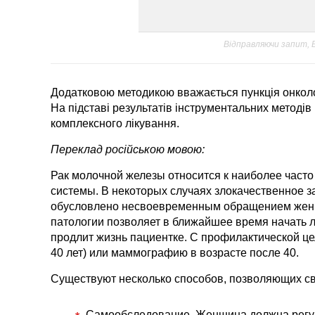
Відправляючи запит,
Додатковою методикою вважається пункція онколо
На підставі результатів інструментальних методів 
комплексного лікування.
Переклад російською мовою:
Рак молочной железы относится к наиболее част
системы. В некоторых случаях злокачественное з
обусловлено несвоевременным обращением женщи
патологии позволяет в ближайшее время начать л
продлит жизнь пациентке. С профилактической ц
40 лет) или маммографию в возрасте после 40.
Существуют несколько способов, позволяющих с
Самообследование. Женщина должна регу