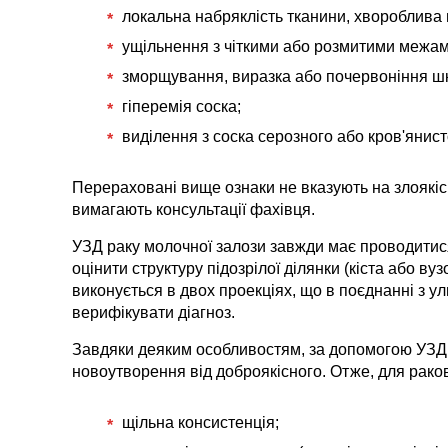
локальна набряклість тканини, хвороблива
ущільнення з чіткими або розмитими межам
зморщування, виразка або почервоніння шк
гіперемія соска;
виділення з соска серозного або кров'янист
Перераховані вище ознаки не вказують на злоякі
вимагають консультації фахівця.
УЗД раку молочної залози завжди має проводитис
оцінити структуру підозрілої ділянки (кіста або в
виконується в двох проекціях, що в поєднанні з 
верифікувати діагноз.
Завдяки деяким особливостям, за допомогою УЗД р
новоутворення від доброякісного. Отже, для рако
щільна консистенція;