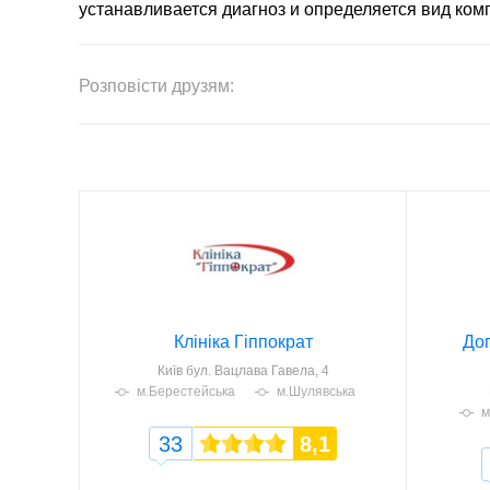
устанавливается диагноз и определяется вид ком
Розповісти друзям:
Клініка Гіппократ
Доп
Київ
бул. Вацлава Гавела, 4
м.Берестейська
м.Шулявська
м
33
8,1