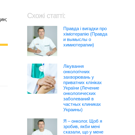
Схожі статті:
ин;
Правда і вигадки про
хіміотерапію (Правда
и вымыслы о
химиотерапии)
Лікування
онкологічних
захворювань у
приватних клініках
України (Лечение
онкологических
заболеваний в
частных клиниках
Украины)
Я – онколог. Щоб я
зробив, якби мені
сказали, що у мене