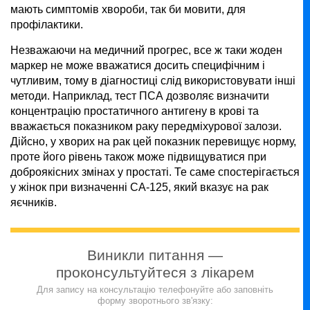
мають симптомів хвороби, так би мовити, для
профілактики.
Незважаючи на медичний прогрес, все ж таки жоден
маркер не може вважатися досить специфічним і
чутливим, тому в діагностиці слід використовувати інші
методи. Наприклад, тест ПСА дозволяє визначити
концентрацію простатичного антигену в крові та
вважається показником раку передміхурової залози.
Дійсно, у хворих на рак цей показник перевищує норму,
проте його рівень також може підвищуватися при
доброякісних змінах у простаті. Те саме спостерігається
у жінок при визначенні СА-125, який вказує на рак
яєчників.
Виникли питання —
проконсультуйтеся з лікарем
Для запису на консультацію телефонуйте або заповніть
форму зворотнього зв'язку: