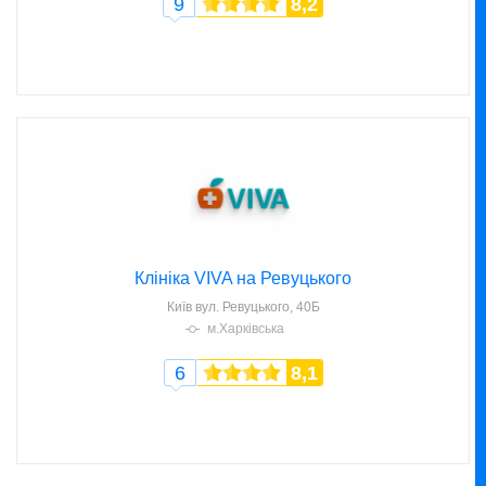
9
8,2
Клініка VIVA на Ревуцького
Київ
вул. Ревуцького, 40Б
м.Харківська
6
8,1