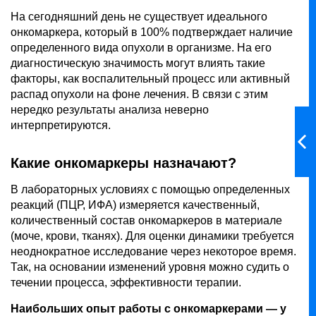
На сегодняшний день не существует идеального
онкомаркера, который в 100% подтверждает наличие
определенного вида опухоли в организме. На его
диагностическую значимость могут влиять такие
факторы, как воспалительный процесс или активный
распад опухоли на фоне лечения. В связи с этим
нередко результаты анализа неверно
интерпретируются.
Какие онкомаркеры назначают?
В лабораторных условиях с помощью определенных
реакций (ПЦР, ИФА) измеряется качественный,
количественный состав онкомаркеров в материале
(моче, крови, тканях). Для оценки динамики требуется
неоднократное исследование через некоторое время.
Так, на основании изменений уровня можно судить о
течении процесса, эффективности терапии.
Наибольших опыт работы с онкомаркерами — у