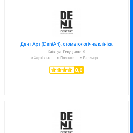
Дент Арт (DentArt), стоматологічна клініка
Київ
вул. Ревуцького, 9
м.Харківська
м.Позняки
м.Вирлица
8,0