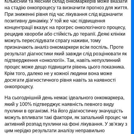
Кількісний та якісний склад онкомаркерів може вказати
на стадію онкопроцесу та визначити прогноз для життя.
При зниженні рівня під час лікування слід відзначити
позитивну динаміку. У той же час підвищення
концентрації вказує на прогрес онкологічного процесу,
рецидив хвороби або стійкість до терапії. Деякі клініки
можуть переслідувати спрагу наживи, тому
призначають аналіз онкомаркери всім поспіль. Проте
результат діагностики який завжди слід розцінювати як
підтвердження «онкології». Так, навіть непухлинний
процес може дещо підвищити рівень цього показника.
Крім того, далеко не у кожної людини вона може
досягати діагностичного рівня навіть за наявності
онкопроцесу.
На сьогоднішній день немає ідеального онкомаркера,
який у 100% підтверджує наявність певного виду
пухлини в організмі. На його діагностичну значущість
можуть впливати такі фактори, як запальний процес чи
активний розпад пухлини на фоні лікування. У зв'язку з
цим нерідко результати аналізу неправильно