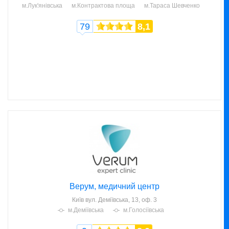
м.Лук'янівська
м.Контрактова площа
м.Тараса Шевченко
79
8,1
Верум, медичний центр
Київ
вул. Деміївська, 13, оф. 3
м.Деміївська
м.Голосіївська