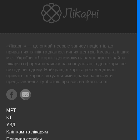
«Лікарні» — це онлайн-сервіс запису пацієнтів до
приватних клінік та діагностичних центрів Києва та інших
міст України. «Лікарні» допоможуть вам швидко знайти
лікаря і оформити заявку на консультацію до лікаря, не
виходячи з дому. Найкращі лікарі та рекомендовані
приватні лікарні з актуальними цінами на послуги
представлені з турботою про вас на likarni.com
МРТ
КТ
УЗД
Клінікам та лікарям
Правила сервісу