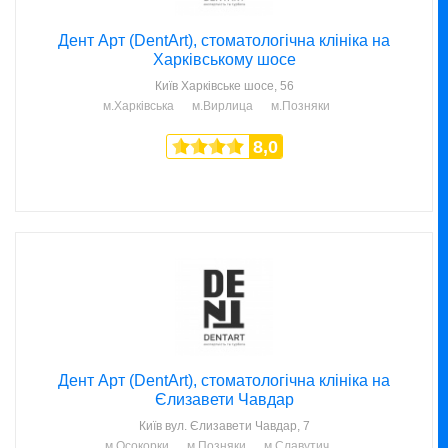
Дент Арт (DentArt), стоматологічна клініка на
Харківському шосе
Київ
Харківське шосе, 56
м.Харківська
м.Вирлица
м.Позняки
8,0
Дент Арт (DentArt), стоматологічна клініка на
Єлизавети Чавдар
Київ
вул. Єлизавети Чавдар, 7
м.Осокорки
м.Позняки
м.Славутич