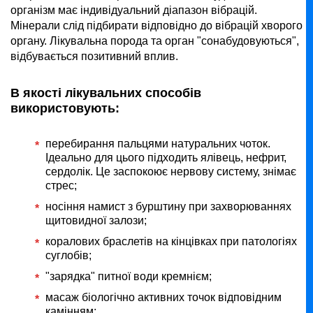
організм має індивідуальний діапазон вібрацій.
Мінерали слід підбирати відповідно до вібрацій хворого
органу. Лікувальна порода та орган "сонабудовуються",
відбувається позитивний вплив.
В якості лікувальних способів
використовують:
перебирання пальцями натуральних чоток.
Ідеально для цього підходить ялівець, нефрит,
сердолік. Це заспокоює нервову систему, знімає
стрес;
носіння намист з бурштину при захворюваннях
щитовидної залози;
коралових браслетів на кінцівках при патологіях
суглобів;
"зарядка" питної води кремнієм;
масаж біологічно активних точок відповідним
камінням;