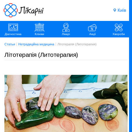
Київ
Діагностика
Клініки
Лікарі
Акції
Хвороби
Статьи
Нетрадиційна медицина
Літотерапія (Литотерапия)
Літотерапія (Литотерапия)