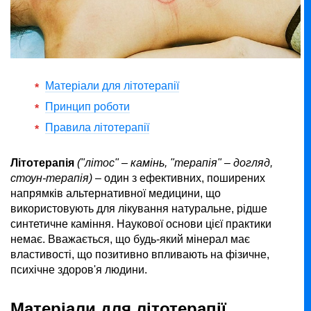
Матеріали для літотерапії
Принцип роботи
Правила літотерапії
Літотерапія
("літос" – камінь, "терапія" – догляд,
стоун-терапія)
– один з ефективних, поширених
напрямків альтернативної медицини, що
використовують для лікування натуральне, рідше
синтетичне каміння. Наукової основи цієї практики
немає. Вважається, що будь-який мінерал має
властивості, що позитивно впливають на фізичне,
психічне здоров'я людини.
Матеріали для літотерапії