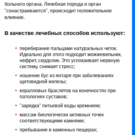
больного органа. Лечебная порода и орган
"сонастраиваются", происходит положительное
влияние.
В качестве лечебных способов используют:
перебирание пальцами натуральных четок.
Идеально для этого подходит можжевельник,
нефрит, сердолик. Это успокаивает нервную
систему, снимает стресс;
ношение бус из янтаря при заболеваниях
щитовидной железы;
коралловых браслетов на конечностях при
патологиях суставов;
"зарядка" питьевой воды кремнием;
массаж биологически активных точек
соответствующими камнями;
пребывание в каменных пещерах;