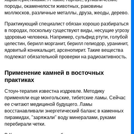
породы, окаменелости животных, раковины
моллюсков, различные металлы, друза, жеоды, дерево.
Практикующий специалист обязан хорошо разбираться
в породах, поскольку существуют виды, несущие угрозу
здоровью человека. Например, сульфид ртути, голубой
целестин, берилл морганит, берилл гелиодор, уранинит,
ядовитый коникальцит, арсенопирит. Такие вещества
подлежат обязательной проверки на радиоактивность.
Применение камней в восточных
практиках
Стоун-терапия известна издревле. Методику
применяли еще монгольские, тибетские ламы. Сейчас
ее считают медициной будущего. Ламы
восстанавливали энергетический баланс в каменных
пирамидах, "заряжали" воду минералами, руками
перебирали четки.