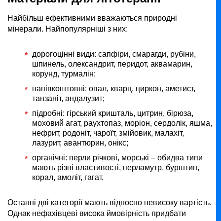
Найбільш ефективними вважаються природні
мінерали. Найпопулярніші з них:
дорогоцінні види: сапфіри, смарагди, рубіни,
шпинель, олександрит, перидот, аквамарин,
корунд, турмалін;
напівкоштовні: опал, кварц, циркон, аметист,
танзаніт, андалузит;
підробні: гірський кришталь, цитрин, бірюза,
моховий агат, раухтопаз, моріон, сердолік, яшма,
нефрит, родоніт, чароїт, змійовик, малахіт,
лазурит, авантюрин, онікс;
органічні: перли річкові, морські – обидва типи
мають різні властивості, перламутр, бурштин,
корал, амоліт, гагат.
Останні дві категорії мають відносно невисоку вартість.
Однак нефахівцеві висока ймовірність придбати