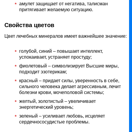
амулет защищает от негатива, талисман
притягивает желаемую ситуацию.
Свойства цветов
Цвет лечебных минералов имеет важнейшее значение:
голубой, синий – повышает интеллект,
успокаивает, устраняет простуду;
фиолетовый – символизирует Высшие миры,
подходит эзотерикам;
красный – придает силы, уверенность в себе,
сильного человека делает агрессивным, лечит
болезни крови, мочеполовой системы;
желтый, золотистый – увеличивает
энергетический уровень;
зеленый – усиливает любовь, исцеляет
сердечнососудистые проблемы.