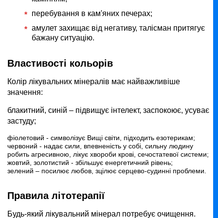
перебування в кам'яних печерах;
амулет захищає від негативу, талісман притягує
бажану ситуацію.
Властивості кольорів
Колір лікувальних мінералів має найважливіше
значення:
блакитний, синій – підвищує інтелект, заспокоює, усуває
застуду;
фіолетовий - символізує Вищі світи, підходить езотерикам;
червоний - надає сили, впевненість у собі, сильну людину
робить агресивною, лікує хвороби крові, сечостатевої системи;
жовтий, золотистий - збільшує енергетичний рівень;
зелений – посилює любов, зцілює серцево-судинні проблеми.
Правила літотерапії
Будь-який лікувальний мінерал потребує очищення.