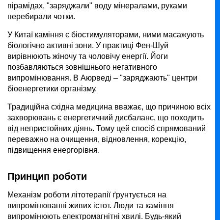
пірамідах, "заряджали" воду мінералами, руками
перебирали чотки.
У Китаї каміння є біостимуляторами, ними масажують
біологічно активні зони. У практиці Фен-Шуй
вирівнюють жіночу та чоловічу енергії. Йоги
позбавляються зовнішнього негативного
випромінювання. В Аюрведі – "заряджають" центри
біоенергетики організму.
Традиційна східна медицина вважає, що причиною всіх
захворювань є енергетичний дисбаланс, що походить
від непристойних діянь. Тому цей спосіб спрямований
переважно на очищення, відновлення, корекцію,
підвищення енергорівня.
Принцип роботи
Механізм роботи літотерапії ґрунтується на
випромінюванні живих істот. Люди та каміння
випромінюють електромагнітні хвилі. Будь-який