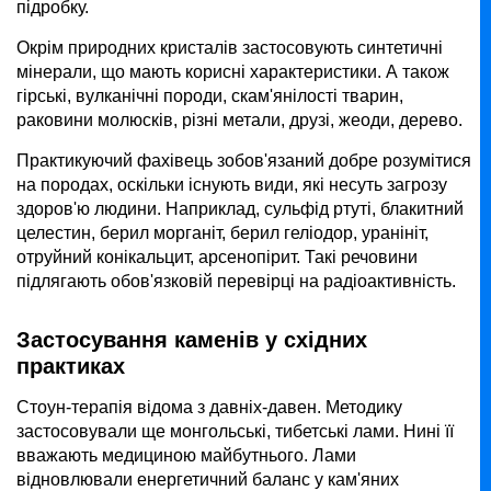
підробку.
Окрім природних кристалів застосовують синтетичні
мінерали, що мають корисні характеристики. А також
гірські, вулканічні породи, скам'янілості тварин,
раковини молюсків, різні метали, друзі, жеоди, дерево.
Практикуючий фахівець зобов'язаний добре розумітися
на породах, оскільки існують види, які несуть загрозу
здоров'ю людини. Наприклад, сульфід ртуті, блакитний
целестин, берил морганіт, берил геліодор, уранініт,
отруйний конікальцит, арсенопірит. Такі речовини
підлягають обов'язковій перевірці на радіоактивність.
Застосування каменів у східних
практиках
Стоун-терапія відома з давніх-давен. Методику
застосовували ще монгольські, тибетські лами. Нині її
вважають медициною майбутнього. Лами
відновлювали енергетичний баланс у кам'яних