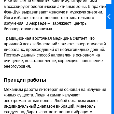
В Китае камни являются биостимуляторами, ими
массажируют биологически активные зоны. В практике
Фэн-Шуй выравнивают женскую и мужскую энергии.
Йоги избавляются от внешнего отрицательного
излучения. В Аюрведе – "заряжают" центры
биоэнергетики организма.
Традиционная восточная медицина считает, что
причиной всех заболеваний является энергетический
дисбаланс, происходящий от неблаговидных деяний.
Поэтому данный способ направлен в основном на
очищение, восстановление, коррекцию, повышение
энергоуровня.
Принцип работы
Механизм работы литотерапии основан на излучении
живых существ. Люди и камни излучают
электромагнитные волны. Любой организм имеет
индивидуальный диапазон вибраций. Минералы
следует подбирать соответственно вибрациям