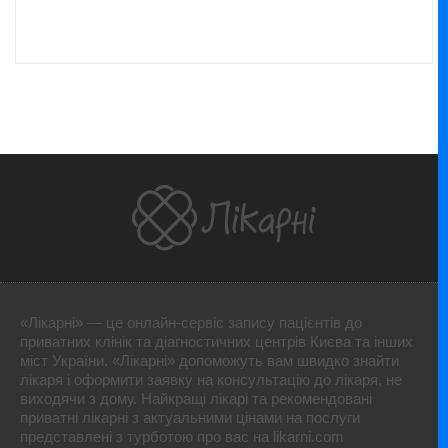
«Лікарні» — це онлайн-сервіс запису пацієнтів до
приватних клінік та діагностичних центрів Києва та інших
міст України. «Лікарні» допоможуть вам швидко знайти
лікаря і оформити заявку на консультацію до лікаря, не
виходячи з дому. Найкращі лікарі та рекомендовані
приватні лікарні з актуальними цінами на послуги
представлені з турботою про вас на likarni.com