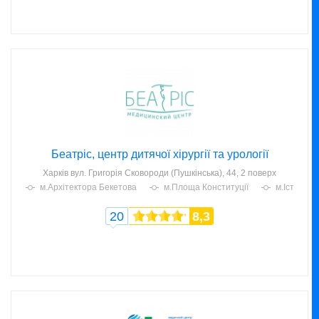
Беатріс, центр дитячої хірургії та урології
Харків
вул. Григорія Сковороди (Пушкінська), 44, 2 поверх
м.Архітектора Бекетова
м.Площа Конституції
м.Історич
20
8,3