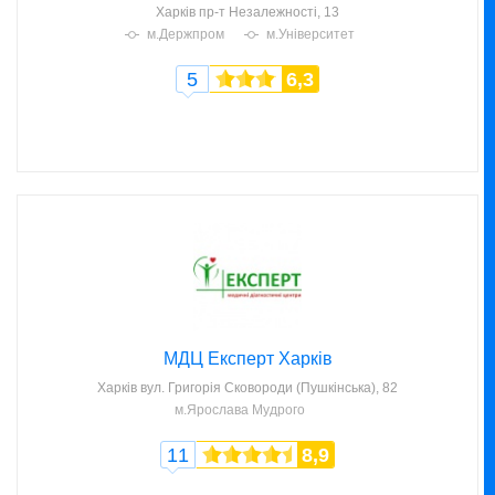
Харків
пр-т Незалежності, 13
м.Держпром
м.Університет
5
6,3
МДЦ Експерт Харків
Харків
вул. Григорія Сковороди (Пушкінська), 82
м.Ярослава Мудрого
11
8,9