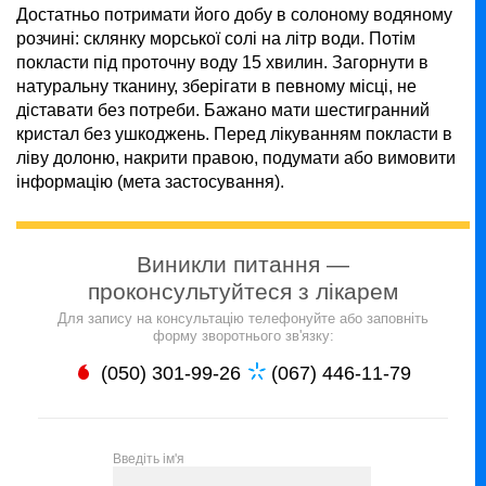
Достатньо потримати його добу в солоному водяному
розчині: склянку морської солі на літр води. Потім
покласти під проточну воду 15 хвилин. Загорнути в
натуральну тканину, зберігати в певному місці, не
діставати без потреби. Бажано мати шестигранний
кристал без ушкоджень. Перед лікуванням покласти в
ліву долоню, накрити правою, подумати або вимовити
інформацію (мета застосування).
Виникли питання —
проконсультуйтеся з лікарем
Для запису на консультацію телефонуйте або заповніть
форму зворотнього зв'язку:
(050) 301-99-26
(067) 446-11-79
Введіть ім'я