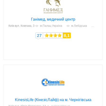
Ганімед, медичний центр
Київ
вул. Ковпака, 3
м.Палац Україна
м.Либідська
27
8,1
KinesisLife (КінезісЛайф) на м. Чернігівська