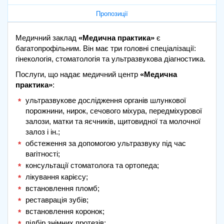
Пропозиції
Медичний заклад
«Медична практика»
є
багатопрофільним. Він має три головні спеціалізації:
гінекологія, стоматологія та ультразвукова діагностика.
Послуги, що надає медичний центр
«Медична
практика»
:
ультразвукове дослідження органів шлункової
порожнини, нирок, сечового міхура, передміхурової
залози, матки та яєчників, щитовидної та молочної
залоз і ін.;
обстеження за допомогою ультразвуку під час
вагітності;
консультації стоматолога та ортопеда;
лікування карієсу;
встановлення пломб;
реставрація зубів;
встановлення коронок;
підбір знімних протезів;