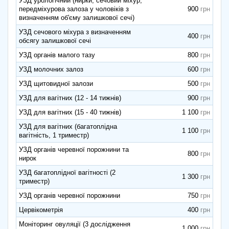
УЗД урологічний (нирки, сечовий міхур,
передміхурова залоза у чоловіків з
900
визначенням об'єму залишкової сечі)
УЗД сечового міхура з визначенням
400
обсягу залишкової сечі
УЗД органів малого тазу
800
УЗД молочних залоз
600
УЗД щитовидної залози
500
УЗД для вагітних (12 - 14 тижнів)
900
УЗД для вагітних (15 - 40 тижнів)
1 100
УЗД для вагітних (багатоплідна
1 100
вагітність, 1 триместр)
УЗД органів черевної порожнини та
800
нирок
УЗД багатоплідної вагітності (2
1 300
триместр)
УЗД органів черевної порожнини
750
Цервікометрія
400
Моніторинг овуляції (3 дослідження
1 000