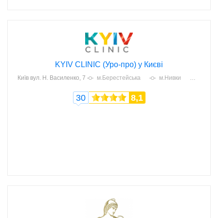
KYIV CLINIC (Уро-про) у Києві
Київ
вул. Н. Василенко, 7
м.Берестейська
м.Нивки
30
8,1