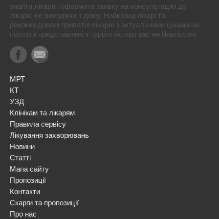
знайти лікаря і оформити заявку на консультацію до
лікаря, не виходячи з дому. Найкращі лікарі та
рекомендовані приватні лікарні з актуальними цінами на
послуги представлені з турботою про вас на likarni.com
МРТ
КТ
УЗД
Клінікам та лікарям
Правила сервісу
Лікування захворювань
Новини
Статті
Мапа сайту
Пропозиції
Контакти
Скарги та пропозиції
Про нас